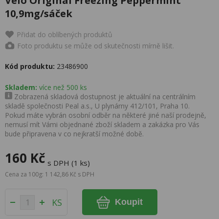
Velo Original Freezing Peppermint
10,9mg/sáček
Přidat do oblíbených produktů
Foto produktu se může od skutečnosti mírně lišit.
Kód produktu:
23486900
Skladem:
více než 500 ks
Zobrazená skladová dostupnost je aktuální na centrálním
skladě společnosti Peal a.s., U plynárny 412/101, Praha 10.
Pokud máte vybrán osobní odběr na některé jiné naší prodejně,
nemusí mít Vámi objednané zboží skladem a zakázka pro Vás
bude připravena v co nejkratší možné době.
160 Kč
s DPH (1 ks)
Cena za 100g: 1 142,86 Kč s DPH
KS
Koupit