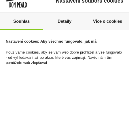
Nastavení souborů cookies
Souhlas
Detaily
Více o cookies
Heffron 5YO 0,7l 38%
Tabák cigaretový
Winston Red 129g
359 Kč
Nastavení cookies: Aby všechno fungovalo, jak má.
Stand-up pouch
Cena za:
1 ks
969 Kč
Používáme cookies, aby se vám web dobře prohlížel a vše fungovalo
Skladem:
50 - 100 ks
- od vyhledávání až po akce, které vás zajímají. Navíc nám tím
Cena za:
1 ks
pomůžete web zlepšovat.
Skladem:
50 - 100 ks