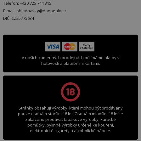
Telefon: +420 725 744 315
E-mail: objednavky@donpealo.cz
DIČ: CZ25775634
V našich kamenných prodejnách přijímáme platby v
hotovosti a platebními kartami.
Stránky obsahují výrobky, které mohou být prodávány
pouze osobám starším 18 let. Osobám mladším 18 let je
zakázáno prodávat tabákové výrobky, kuřácké
pomůcky, bylinné výrobky určené ke kouření,
elektronické cigarety a alkoholické nápoje.