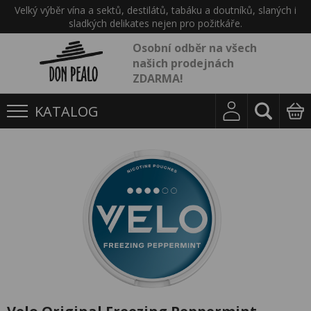
Velký výběr vína a sektů, destilátů, tabáku a doutníků, slaných i
sladkých delikates nejen pro požitkáře.
Osobní odběr na všech
našich prodejnách
ZDARMA!
KATALOG