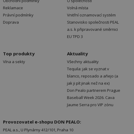
Obchodní podmínky
O společnosti
Reklamace
Volná místa
Právní podmínky
Vnitřní oznamovací systém
Doprava
Stanovisko společnosti PEAL
a.s. k připravované směrnici
EU TPD 3
Top produkty
Aktuality
Vína a sekty
Všechny aktuality
Tequila: jak se vyznat v
blanco, reposado a añejo (a
jak ji pít jinak než na ex)
Don Pealo partnerem Prague
Baseball Week 2026. Cava
Jaume Serra pro VIP zónu
Provozovatel e-shopu DON PEALO:
PEAL a.s., U Plynárny 412/101, Praha 10