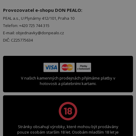
Provozovatel e-shopu DON PEALO:
PEAL a.s., U Plynárny 412/101, Praha 10
Telefon: +420 725 744 315
E-mail: objednavky@donpealo.cz
DIČ: CZ25775634
V našich kamenných prodejnách přijímáme platby v
hotovosti a platebními kartami.
Stránky obsahují výrobky, které mohou být prodávány
pouze osobám starším 18 let. Osobám mladším 18 let je