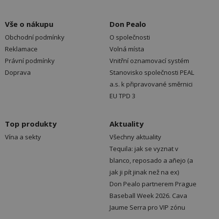
Vše o nákupu
Don Pealo
Obchodní podmínky
O společnosti
Reklamace
Volná místa
Právní podmínky
Vnitřní oznamovací systém
Doprava
Stanovisko společnosti PEAL
a.s. k připravované směrnici
EU TPD 3
Top produkty
Aktuality
Vína a sekty
Všechny aktuality
Tequila: jak se vyznat v
blanco, reposado a añejo (a
jak ji pít jinak než na ex)
Don Pealo partnerem Prague
Baseball Week 2026. Cava
Jaume Serra pro VIP zónu