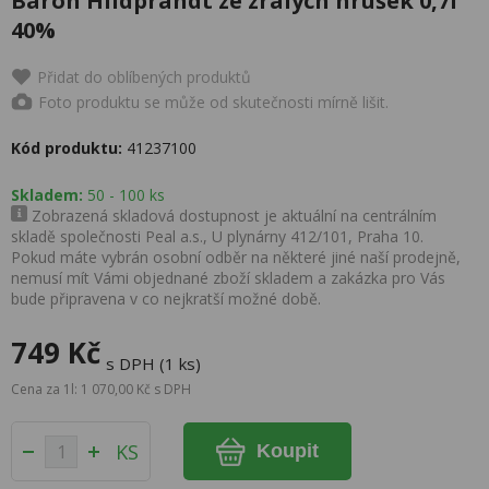
Baron Hildprandt ze zralých hrušek 0,7l
40%
Přidat do oblíbených produktů
Foto produktu se může od skutečnosti mírně lišit.
Kód produktu:
41237100
Skladem:
50 - 100 ks
Zobrazená skladová dostupnost je aktuální na centrálním
skladě společnosti Peal a.s., U plynárny 412/101, Praha 10.
Pokud máte vybrán osobní odběr na některé jiné naší prodejně,
nemusí mít Vámi objednané zboží skladem a zakázka pro Vás
bude připravena v co nejkratší možné době.
749 Kč
s DPH (1 ks)
Cena za 1l: 1 070,00 Kč s DPH
KS
Koupit