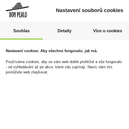
Nastavení souborů cookies
Souhlas
Detaily
Více o cookies
Nastavení cookies: Aby všechno fungovalo, jak má.
Prosecco Mionetto Rosé
Jubilejná Slivka 0,7l 35%
DOC 0,75l
249 Kč
Používáme cookies, aby se vám web dobře prohlížel a vše fungovalo
219 Kč
- od vyhledávání až po akce, které vás zajímají. Navíc nám tím
Cena za:
1 ks
pomůžete web zlepšovat.
Skladem:
5 - 50 ks
Cena za:
1 ks
Skladem:
50 - 100 ks