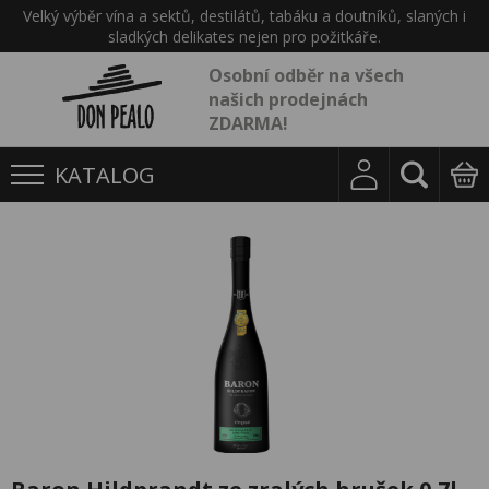
Velký výběr vína a sektů, destilátů, tabáku a doutníků, slaných i
sladkých delikates nejen pro požitkáře.
Osobní odběr na všech
našich prodejnách
ZDARMA!
KATALOG