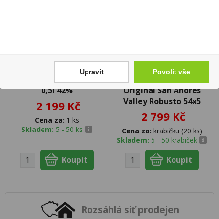
Upravit
Povolit vše
Unhiq XO Unique Malt
Doutníky Te Amo The
0,5l 42%
Original San Andrés
Valley Robusto 54x5
2 199 Kč
2 799 Kč
Cena za:
1 ks
Skladem:
5 - 50 ks
Cena za:
krabičku (20 ks)
Skladem:
5 - 50 krabiček
Rozsáhlá síť prodejen