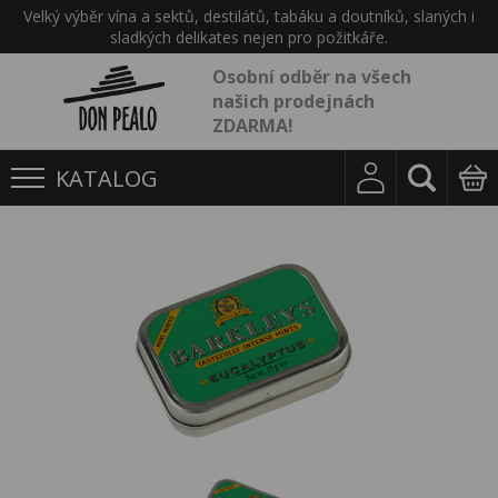
Velký výběr vína a sektů, destilátů, tabáku a doutníků, slaných i
sladkých delikates nejen pro požitkáře.
Osobní odběr na všech
našich prodejnách
ZDARMA!
KATALOG