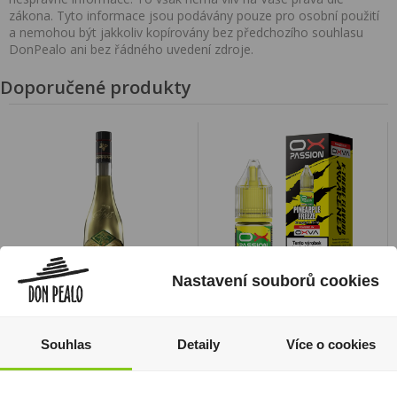
zákona. Tyto informace jsou podávány pouze pro osobní použití
a nemohou být jakkoliv kopírovány bez předchozího souhlasu
DonPealo ani bez řádného uvedení zdroje.
Doporučené produkty
Nastavení souborů cookies
Spiš Originál Borovička
Liquid Oxva Ox Passion
0,7l 40%
Salt 10ml Pineapple
Souhlas
Detaily
Více o cookies
Freeze 20mg/ml
359 Kč
246 Kč
Cena za:
1 ks