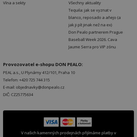
Vína a sekty
Všechny aktuality
Tequila: jak se vyznat v
blanco, reposado a añejo (a
jak ji pít jinak než na ex)
Don Pealo partnerem Prague
Baseball Week 2026. Cava
Jaume Serra pro VIP zónu
Provozovatel e-shopu DON PEALO:
PEAL a.s., U Plynárny 412/101, Praha 10
Telefon: +420 725 744 315
E-mail: objednavky@donpealo.cz
DIČ: CZ25775634
V našich kamenných prodejnách přijímáme platby v