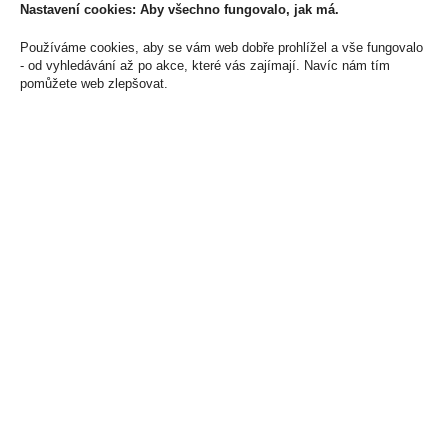
Skladem:
5 - 50 ks
Cena za:
1 ks
Nastavení cookies: Aby všechno fungovalo, jak má.
Skladem:
do 5 ks
Používáme cookies, aby se vám web dobře prohlížel a vše fungovalo
- od vyhledávání až po akce, které vás zajímají. Navíc nám tím
pomůžete web zlepšovat.
Inspiro Muscat red 0,75
Camel Activate 174Kč U
69 Kč
1 740 Kč
Cena za:
1 ks
Cena za:
balení (10 ks)
Skladem:
více než 500 ks
Skladem:
100 - 500 balení