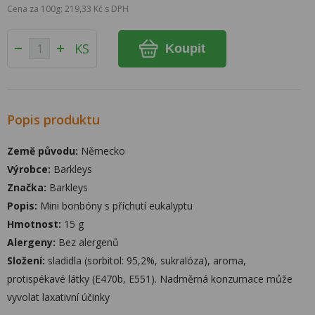
Cena za 100g: 219,33 Kč s DPH
KS
Koupit
Popis produktu
Země původu:
Německo
Výrobce:
Barkleys
Značka:
Barkleys
Popis:
Mini bonbóny s příchutí eukalyptu
Hmotnost:
15 g
Alergeny:
Bez alergenů
Složení:
sladidla (sorbitol: 95,2%, sukralóza), aroma,
protispékavé látky (E470b, E551). Nadměrná konzumace může
vyvolat laxativní účinky