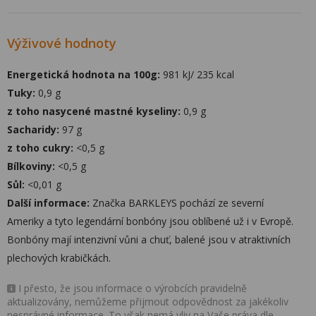
Výživové hodnoty
Energetická hodnota na 100g:
981 kJ/ 235 kcal
Tuky:
0,9 g
z toho nasycené mastné kyseliny:
0,9 g
Sacharidy:
97 g
z toho cukry:
<0,5 g
Bílkoviny:
<0,5 g
Sůl:
<0,01 g
Další informace:
Značka BARKLEYS pochází ze severní
Ameriky a tyto legendární bonbóny jsou oblíbené už i v Evropě.
Bonbóny mají intenzivní vůni a chuť, balené jsou v atraktivních
plechových krabičkách.
I přesto, že jsou informace o výrobcích pravidelně
aktualizovány, nemůžeme přijmout odpovědnost za jakékoliv
nesprávné informace. To však nemá vliv na Vaše práva dle