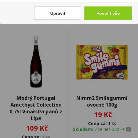
Upravit
Povolit vše
Modrý Portugal
Nimm2 Smilegummi
Amethyst Collection
ovocné 100g
0,75l Vinařství pánů z
19 Kč
Lipé
Cena za:
1 ks
109 Kč
Skladem:
více než 500 ks
Cena za:
1 ks