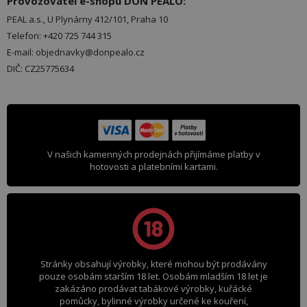
Provozovatel e-shopu DON PEALO:
PEAL a.s., U Plynárny 412/101, Praha 10
Telefon: +420 725 744 315
E-mail: objednavky@donpealo.cz
DIČ: CZ25775634
V našich kamenných prodejnách přijímáme platby v
hotovosti a platebními kartami.
Stránky obsahují výrobky, které mohou být prodávány
pouze osobám starším 18 let. Osobám mladším 18 let je
zakázáno prodávat tabákové výrobky, kuřácké
pomůcky, bylinné výrobky určené ke kouření,