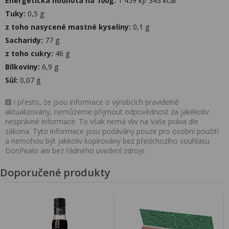
Energetická hodnota na 100g:
1 459 kJ/ 343 kcal
Tuky:
0,5 g
z toho nasycené mastné kyseliny:
0,1 g
Sacharidy:
77 g
z toho cukry:
46 g
Bílkoviny:
6,9 g
Sůl:
0,07 g
I přesto, že jsou informace o výrobcích pravidelně
aktualizovány, nemůžeme přijmout odpovědnost za jakékoliv
nesprávné informace. To však nemá vliv na Vaše práva dle
zákona. Tyto informace jsou podávány pouze pro osobní použití
a nemohou být jakkoliv kopírovány bez předchozího souhlasu
DonPealo ani bez řádného uvedení zdroje.
Doporučené produkty