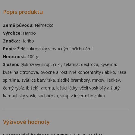
Popis produktu
Země původu:
Německo
Výrobce:
Haribo
Značka:
Haribo
Popis:
Želé cukrovinky s ovocnými příchutěmi
Hmotnost:
100 g
Složení:
glukózový sirup, cukr, želatina, dextróza, kyselina:
kyselina citronová, ovocné a rostlinné koncentráty (jablko, řasa
spirulina, světlice barvířská, sladké brambory, mrkev, ředkev,
černý rybíz, ibišek), aroma, leštící látky: včelí vosk bílý a žlutý,
karnaubský vosk, sacharóza, sirup z invertního cukru
Výživové hodnoty