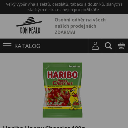
Velký výběr vína a sektů, destilátů, tabáku a doutníků, slaných i
sladkých delikates nejen pro požitkáře.
Osobní odběr na všech
našich prodejnách
ZDARMA!
KATALOG