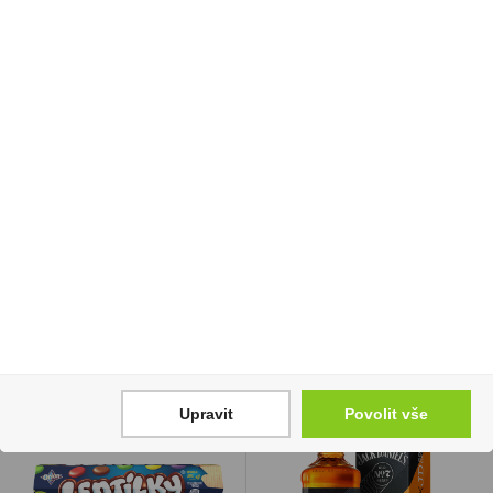
Doutníky Don Diego
Mila řezy Sedita 50g
Aniversario Robusto
kokosová
2 199 Kč
16 Kč
Cena za:
krabičku (10 ks)
Cena za:
1 ks
Skladem:
5 - 50 krabiček
Skladem:
více než 500 ks
Upravit
Povolit vše