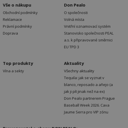
Vše o nákupu
Don Pealo
Obchodní podmínky
O společnosti
Reklamace
Volná místa
Právní podmínky
Vnitřní oznamovací systém
Doprava
Stanovisko společnosti PEAL
a.s. k připravované směrnici
EU TPD 3
Top produkty
Aktuality
Vína a sekty
Všechny aktuality
Tequila: jak se vyznat v
blanco, reposado a añejo (a
jak ji pít jinak než na ex)
Don Pealo partnerem Prague
Baseball Week 2026. Cava
Jaume Serra pro VIP zónu