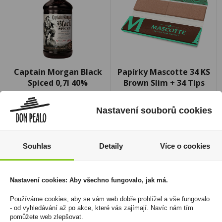
Captain Morgan Black
Papírky Mascotte 34 KS
Spiced 0,7l 40%
Brown Slim + 34 Tips
499 Kč
1 099 Kč
Nastavení souborů cookies
Cena za:
1 ks
Cena za:
balení (26 ks)
Skladem:
5 - 50 ks
Skladem:
do 5 balení
Souhlas
Detaily
Více o cookies
Nastavení cookies: Aby všechno fungovalo, jak má.
Používáme cookies, aby se vám web dobře prohlížel a vše fungovalo
- od vyhledávání až po akce, které vás zajímají. Navíc nám tím
pomůžete web zlepšovat.