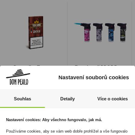
Doutníky Toscano
Zapalovač PROF Easy
Antico 5ks
Torch Camouflage
Nastavení souborů cookies
269 Kč
720 Kč
Cena za:
krabičku (1 ks)
Cena za:
balení (12 ks)
Skladem:
100 - 500
Skladem:
5 - 50 balení
Souhlas
Detaily
Více o cookies
krabiček
Nastavení cookies: Aby všechno fungovalo, jak má.
Používáme cookies, aby se vám web dobře prohlížel a vše fungovalo