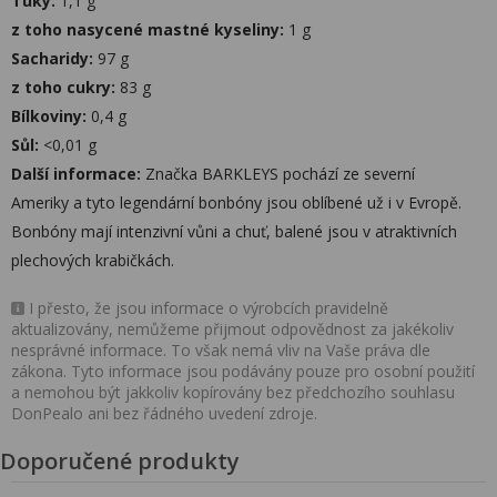
Tuky:
1,1 g
z toho nasycené mastné kyseliny:
1 g
Sacharidy:
97 g
z toho cukry:
83 g
Bílkoviny:
0,4 g
Sůl:
<0,01 g
Další informace:
Značka BARKLEYS pochází ze severní
Ameriky a tyto legendární bonbóny jsou oblíbené už i v Evropě.
Bonbóny mají intenzivní vůni a chuť, balené jsou v atraktivních
plechových krabičkách.
I přesto, že jsou informace o výrobcích pravidelně
aktualizovány, nemůžeme přijmout odpovědnost za jakékoliv
nesprávné informace. To však nemá vliv na Vaše práva dle
zákona. Tyto informace jsou podávány pouze pro osobní použití
a nemohou být jakkoliv kopírovány bez předchozího souhlasu
DonPealo ani bez řádného uvedení zdroje.
Doporučené produkty