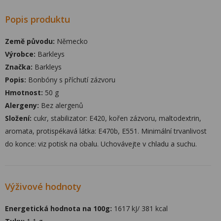
Popis produktu
Země původu:
Německo
Výrobce:
Barkleys
Značka:
Barkleys
Popis:
Bonbóny s příchutí zázvoru
Hmotnost:
50 g
Alergeny:
Bez alergenů
Složení:
cukr, stabilizator: E420, kořen zázvoru, maltodextrin,
aromata, protispékavá látka: E470b, E551. Minimální trvanlivost
do konce: viz potisk na obalu. Uchovávejte v chladu a suchu.
Výživové hodnoty
Energetická hodnota na 100g:
1617 kJ/ 381 kcal