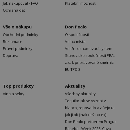
Jak nakupovat - FAQ
Platební možnosti
Ochrana dat
Vše o nákupu
Don Pealo
Obchodní podmínky
O společnosti
Reklamace
Volná místa
Právní podmínky
Vnitřní oznamovací systém
Doprava
Stanovisko společnosti PEAL
a.s. k připravované směrnici
EU TPD 3
Top produkty
Aktuality
Vína a sekty
Všechny aktuality
Tequila: jak se vyznat v
blanco, reposado a añejo (a
jak ji pít jinak než na ex)
Don Pealo partnerem Prague
Baseball Week 2026. Cava