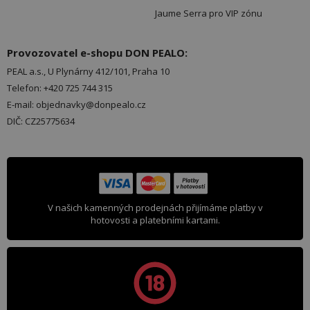
Jaume Serra pro VIP zónu
Provozovatel e-shopu DON PEALO:
PEAL a.s., U Plynárny 412/101, Praha 10
Telefon: +420 725 744 315
E-mail: objednavky@donpealo.cz
DIČ: CZ25775634
V našich kamenných prodejnách přijímáme platby v
hotovosti a platebními kartami.