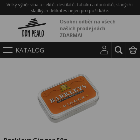
Velký výběr vína a sektů, destilátů, tabáku a doutníků, slaných i
sladkých delikates nejen pro požitkáře.
Osobní odběr na všech
našich prodejnách
ZDARMA!
KATALOG