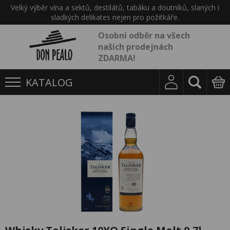
Velký výběr vína a sektů, destilátů, tabáku a doutníků, slaných i
sladkých delikates nejen pro požitkáře.
Osobní odběr na všech
našich prodejnách
ZDARMA!
KATALOG