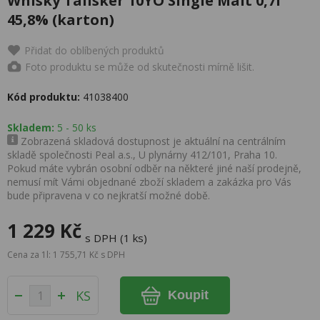
Whisky Talisker 10YO Single Malt 0,7l
45,8% (karton)
Přidat do oblíbených produktů
Foto produktu se může od skutečnosti mírně lišit.
Kód produktu:
41038400
Skladem:
5 - 50 ks
Zobrazená skladová dostupnost je aktuální na centrálním
skladě společnosti Peal a.s., U plynárny 412/101, Praha 10.
Pokud máte vybrán osobní odběr na některé jiné naší prodejně,
nemusí mít Vámi objednané zboží skladem a zakázka pro Vás
bude připravena v co nejkratší možné době.
1 229 Kč
s DPH (1 ks)
Cena za 1l: 1 755,71 Kč s DPH
KS
Koupit