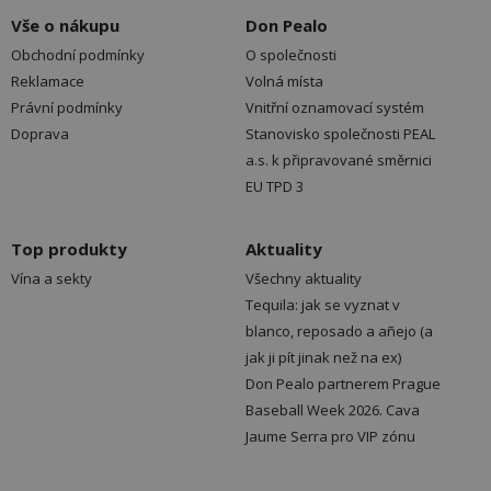
Vše o nákupu
Don Pealo
Obchodní podmínky
O společnosti
Reklamace
Volná místa
Právní podmínky
Vnitřní oznamovací systém
Doprava
Stanovisko společnosti PEAL
a.s. k připravované směrnici
EU TPD 3
Top produkty
Aktuality
Vína a sekty
Všechny aktuality
Tequila: jak se vyznat v
blanco, reposado a añejo (a
jak ji pít jinak než na ex)
Don Pealo partnerem Prague
Baseball Week 2026. Cava
Jaume Serra pro VIP zónu