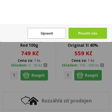
Upravit
Povolit vše
Tabák cigaretový RGD
Vodka Russian Standard
Red 100g
Original 1l 40%
749 Kč
559 Kč
Cena za:
1 ks
Cena za:
1 ks
Skladem:
5 - 50 ks
Skladem:
100 - 500 ks
Rozsáhlá síť prodejen