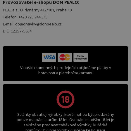
Provozovatel e-shopu DON PEALO:
PEAL a.s., U Plynárny 412/101, Praha 10
Telefon: +420 725 744 315
E-mail: objednavky@donpealo.cz
DIČ: CZ25775634
V našich kamenných prodejnách přijímáme platby v
hotovosti a platebními kartami.
Stránky obsahují výrobky, které mohou být prodávány
pouze osobám starším 18 let. Osobám mladším 18 let je
zakázáno prodávat tabákové výrobky, kuřácké
pomůcky, bylinné výrobky určené ke kouření,