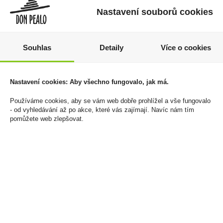
Nastavení souborů cookies
Souhlas
Detaily
Více o cookies
Bolci malá květinová
Whisky Jack Daniels
Nastavení cookies: Aby všechno fungovalo, jak má.
bonboniéra 80g
Gentleman Jack 0,7l
40%
110 Kč
Používáme cookies, aby se vám web dobře prohlížel a vše fungovalo
- od vyhledávání až po akce, které vás zajímají. Navíc nám tím
759 Kč
Cena za:
1 ks
pomůžete web zlepšovat.
Skladem:
5 - 50 ks
Cena za:
1 ks
Skladem:
5 - 50 ks