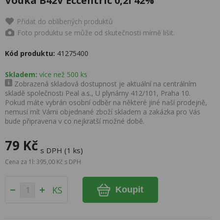
Vodka B42V Eccentric 0,2l 42%
Přidat do oblíbených produktů
Foto produktu se může od skutečnosti mírně lišit.
Kód produktu:
41275400
Skladem:
více než 500 ks
Zobrazená skladová dostupnost je aktuální na centrálním
skladě společnosti Peal a.s., U plynárny 412/101, Praha 10.
Pokud máte vybrán osobní odběr na některé jiné naší prodejně,
nemusí mít Vámi objednané zboží skladem a zakázka pro Vás
bude připravena v co nejkratší možné době.
79 Kč
s DPH (1 ks)
Cena za 1l: 395,00 Kč s DPH
KS
Koupit