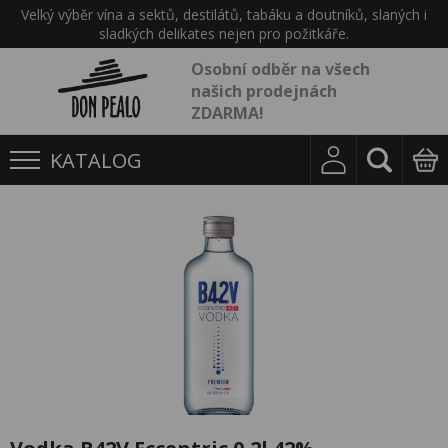
Velký výběr vína a sektů, destilátů, tabáku a doutníků, slaných i
sladkých delikates nejen pro požitkáře.
Osobní odběr na všech
našich prodejnách
ZDARMA!
KATALOG