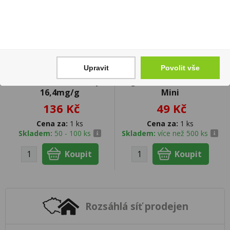
Upravit
Povolit vše
Goat #16 Blueberry
Jägermeister 0,04l 35%
16,4mg/g
Mini
136 Kč
49 Kč
Cena za:
1 ks
Cena za:
1 ks
Skladem:
50 - 100 ks
Skladem:
více než 500 ks
Rozsáhlá síť prodejen