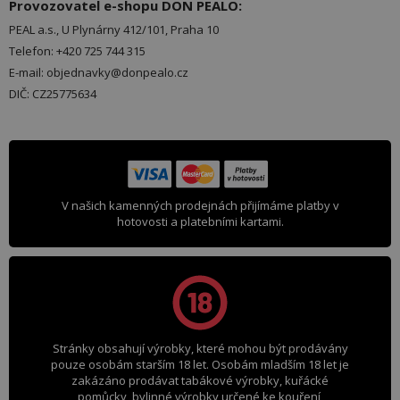
Provozovatel e-shopu DON PEALO:
PEAL a.s., U Plynárny 412/101, Praha 10
Telefon: +420 725 744 315
E-mail: objednavky@donpealo.cz
DIČ: CZ25775634
V našich kamenných prodejnách přijímáme platby v
hotovosti a platebními kartami.
Stránky obsahují výrobky, které mohou být prodávány
pouze osobám starším 18 let. Osobám mladším 18 let je
zakázáno prodávat tabákové výrobky, kuřácké
pomůcky, bylinné výrobky určené ke kouření,