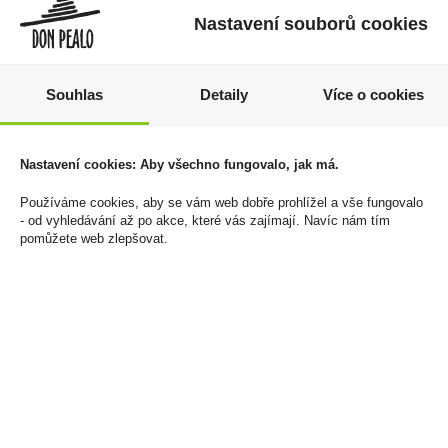
Nastavení souborů cookies
Souhlas
Detaily
Více o cookies
Nastavení cookies: Aby všechno fungovalo, jak má.
Zapalovač PROF Easy
Zapalovač PROF Teddy
Torch Camouflage
Bear
Používáme cookies, aby se vám web dobře prohlížel a vše fungovalo
- od vyhledávání až po akce, které vás zajímají. Navíc nám tím
720 Kč
496 Kč
pomůžete web zlepšovat.
Cena za:
balení (12 ks)
Cena za:
balení (50 ks)
Skladem:
5 - 50 balení
Skladem:
50 - 100 balení