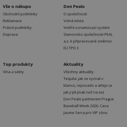
Vše o nákupu
Don Pealo
Obchodní podmínky
O společnosti
Reklamace
Volná místa
Právní podmínky
Vnitřní oznamovací systém
Doprava
Stanovisko společnosti PEAL
a.s. k připravované směrnici
EU TPD 3
Top produkty
Aktuality
Vína a sekty
Všechny aktuality
Tequila: jak se vyznat v
blanco, reposado a añejo (a
jak ji pít jinak než na ex)
Don Pealo partnerem Prague
Baseball Week 2026. Cava
Jaume Serra pro VIP zónu