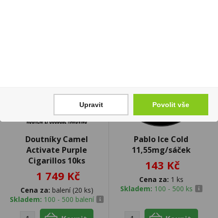
Upravit
Povolit vše
Doutníky Camel
Pablo Ice Cold
Activate Purple
11,55mg/sáček
Cigarillos 10ks
143 Kč
1 749 Kč
Cena za:
1 ks
Skladem:
100 - 500 ks
Cena za:
balení (20 ks)
Skladem:
100 - 500 balení