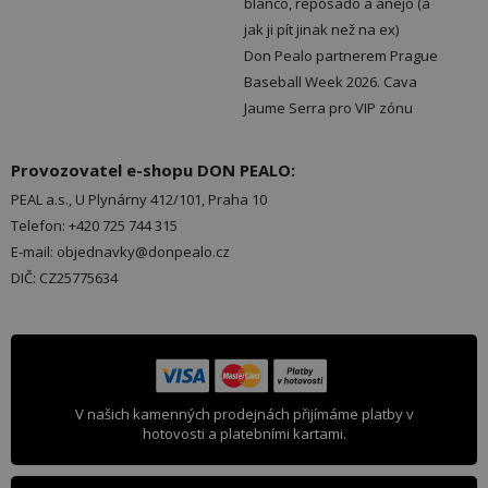
blanco, reposado a añejo (a
jak ji pít jinak než na ex)
Don Pealo partnerem Prague
Baseball Week 2026. Cava
Jaume Serra pro VIP zónu
Provozovatel e-shopu DON PEALO:
PEAL a.s., U Plynárny 412/101, Praha 10
Telefon: +420 725 744 315
E-mail: objednavky@donpealo.cz
DIČ: CZ25775634
V našich kamenných prodejnách přijímáme platby v
hotovosti a platebními kartami.