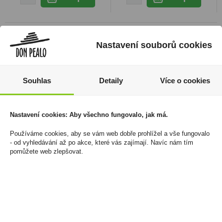
Nastavení souborů cookies
Souhlas
Detaily
Více o cookies
Nastavení cookies: Aby všechno fungovalo, jak má.
Používáme cookies, aby se vám web dobře prohlížel a vše fungovalo
Chambord 0,5l 16,5%
Godet V.S. Classique
- od vyhledávání až po akce, které vás zajímají. Navíc nám tím
0,7l 40% (dárkové
489 Kč
pomůžete web zlepšovat.
balení 2 skleničky)
Cena za:
1 ks
949 Kč
Skladem:
do 5 ks
Cena za:
1 ks
Skladem:
5 - 50 ks