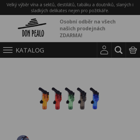
Velký výběr vína a sektů, destilátů, tabáku a doutníků, slaných i
sladkých delikates nejen pro požitkáře.
Osobní odběr na všech
našich prodejnách
ZDARMA!
KATALOG