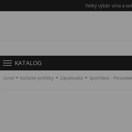
Velký výběr vína a se
KATALOG
Úvod
Kuřácké potřeby
Zapalovače
Spotřební - Piezoelek