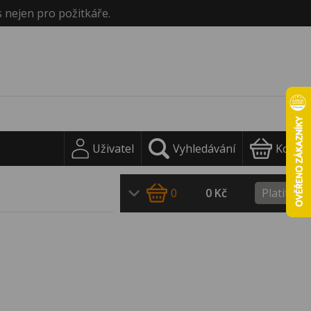
s nejen pro požitkáře.
Uživatel
Vyhledávání
Košík
0
0 Kč
Platit