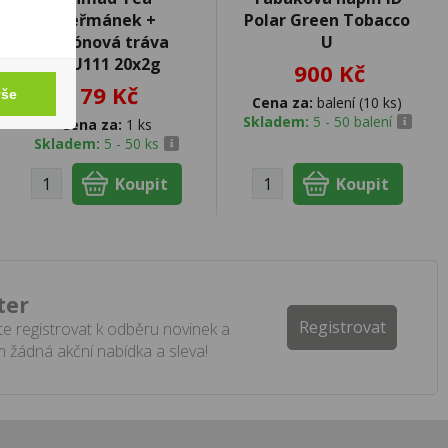
Heřmánek +
Polar Green Tobacco
citrónová tráva
U
ALU111 20x2g
900 Kč
79 Kč
vše
Cena za:
balení (10 ks)
Skladem:
5 - 50 balení
Cena za:
1 ks
Skladem:
5 - 50 ks
ter
Registrovat
e registrovat k odběru novinek a
 žádná akční nabídka a sleva!