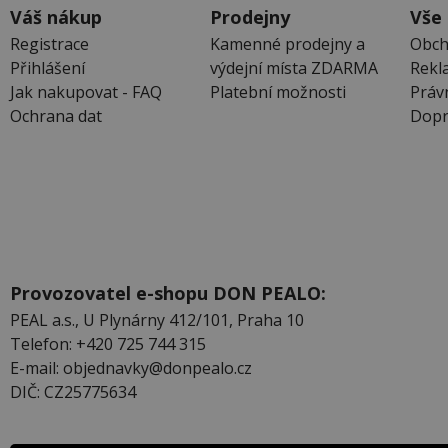
Váš nákup
Prodejny
Vše
Registrace
Kamenné prodejny a
Obch
Přihlášení
výdejní místa ZDARMA
Rekl
Jak nakupovat - FAQ
Platební možnosti
Práv
Ochrana dat
Dopr
Provozovatel e-shopu DON PEALO:
PEAL a.s., U Plynárny 412/101, Praha 10
Telefon: +420 725 744 315
E-mail: objednavky@donpealo.cz
DIČ: CZ25775634