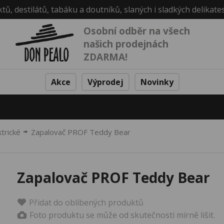
ktů, destilátů, tabáku a doutníků, slaných i sladkých delikate
Osobní odběr na všech
našich prodejnách
ZDARMA!
Akce
Výprodej
Novinky
trické
Zapalovač PROF Teddy Bear
Zapalovač PROF Teddy Bear
Přidat do oblíbených produktů
Foto produktu se může od skutečnosti mírně lišit.