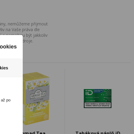
ovány, nemůžeme přijmout
iv na Vaše práva dle
í a nemohou být jakkoliv
o uvedení zdroje.
ookies
kies
 až po
Ahmad Tea
Tabáková náplň iD