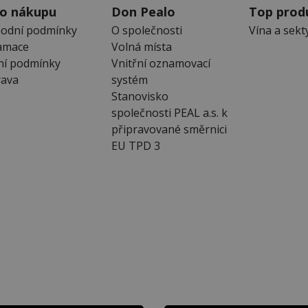
 o nákupu
Don Pealo
Top prod
odní podmínky
O společnosti
Vína a sekt
amace
Volná místa
ní podmínky
Vnitřní oznamovací
ava
systém
Stanovisko
společnosti PEAL a.s. k
připravované směrnici
EU TPD 3