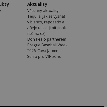
ukty
Aktuality
y
Všechny aktuality
Tequila: jak se vyznat
v blanco, reposado a
añejo (a jak ji pít jinak
než na ex)
Don Pealo partnerem
Prague Baseball Week
2026. Cava Jaume
Serra pro VIP zónu