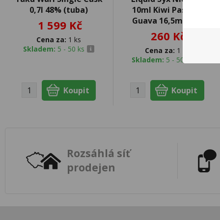
0,7l 48% (tuba)
10ml Kiwi Passion
Guava 16,5mg/ml
1 599 Kč
260 Kč
Cena za:
1 ks
Skladem:
5 - 50 ks
Cena za:
1 ks
Skladem:
5 - 50 ks
Rozsáhlá síť
prodejen