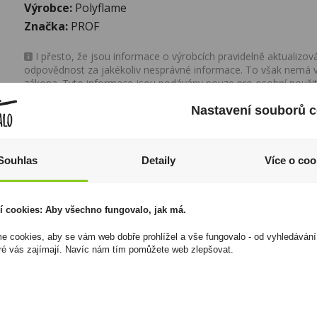
Výrobce:
Polyflame
Značka:
PROF
I přesto, že jsou informace o výrobcích pravidelně aktualiz
odpovědnost za jakékoliv nesprávné informace. To však nemá vl
zákona. Tyto informace jsou podávány pouze pro osobní použit
kopírovány bez předchozího souhlasu DonPealo ani bez řádnéh
Nastavení souborů c
Souhlas
Detaily
Více o coo
í cookies: Aby všechno fungovalo, jak má.
 cookies, aby se vám web dobře prohlížel a vše fungovalo - od vyhledávání
ré vás zajímají. Navíc nám tím pomůžete web zlepšovat.
Haribo Goldbaren
Martell Cordon Bleu