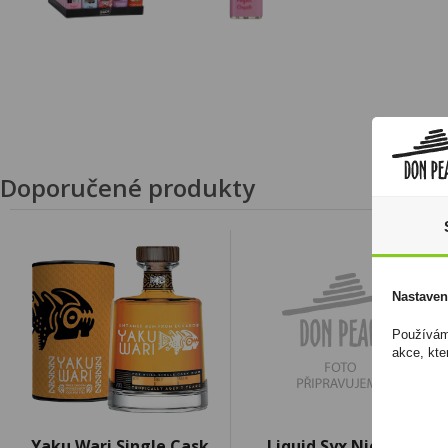
Doporučené produkty
Nastaven
Používáme
akce, kte
Yaku Wari Single Cask
Liquid Syx Nic Salt