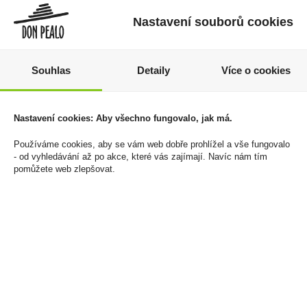
Nastavení souborů cookies
Souhlas
Detaily
Více o cookies
Whisky Jack Daniels
Lambrusco Dolcino
McLaren 0,7l 43% -
Emilia IGT Bianco 0,75l
Limited edition 2026
Nastavení cookies: Aby všechno fungovalo, jak má.
85 Kč
(karton)
Cena za:
1 ks
Používáme cookies, aby se vám web dobře prohlížel a vše fungovalo
649 Kč
Skladem:
50 - 100 ks
- od vyhledávání až po akce, které vás zajímají. Navíc nám tím
pomůžete web zlepšovat.
Cena za:
1 ks
Skladem:
5 - 50 ks