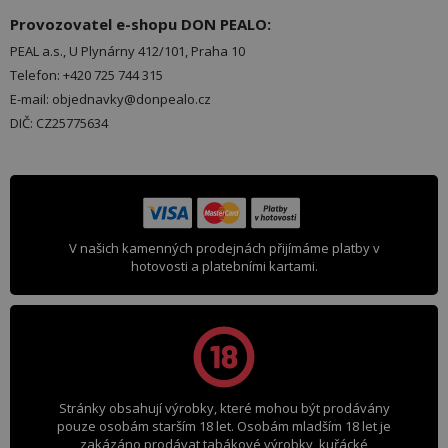
Provozovatel e-shopu DON PEALO:
PEAL a.s., U Plynárny 412/101, Praha 10
Telefon: +420 725 744 315
E-mail: objednavky@donpealo.cz
DIČ: CZ25775634
V našich kamenných prodejnách přijímáme platby v
hotovosti a platebními kartami.
Stránky obsahují výrobky, které mohou být prodávány
pouze osobám starším 18 let. Osobám mladším 18 let je
zakázáno prodávat tabákové výrobky, kuřácké