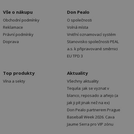
Vše o nákupu
Don Pealo
Obchodní podmínky
O společnosti
Reklamace
Volná místa
Právní podmínky
Vnitřní oznamovací systém
Doprava
Stanovisko společnosti PEAL
a.s. k připravované směrnici
EU TPD 3
Top produkty
Aktuality
Vína a sekty
Všechny aktuality
Tequila: jak se vyznat v
blanco, reposado a añejo (a
jak ji pít jinak než na ex)
Don Pealo partnerem Prague
Baseball Week 2026. Cava
Jaume Serra pro VIP zónu