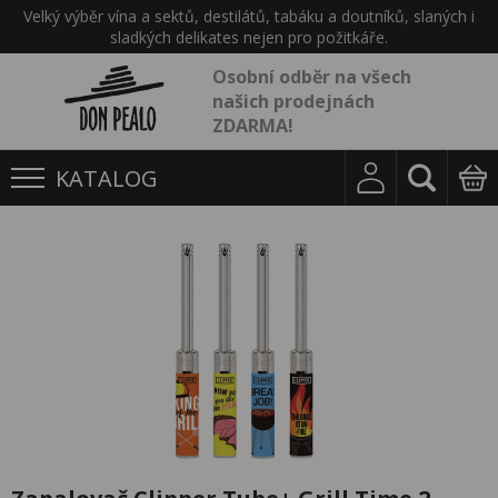
Velký výběr vína a sektů, destilátů, tabáku a doutníků, slaných i
sladkých delikates nejen pro požitkáře.
Osobní odběr na všech
našich prodejnách
ZDARMA!
KATALOG