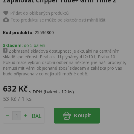
Zapalovač Clipper Tube+ Grill Time 2
Přidat do oblíbených produktů
Foto produktu se může od skutečnosti mírně lišit.
Kód produktu:
25536800
Skladem:
do 5 balení
Zobrazená skladová dostupnost je aktuální na centrálním
skladě společnosti Peal a.s., U plynárny 412/101, Praha 10.
Pokud máte vybrán osobní odběr na některé jiné naší prodejně,
nemusí mít Vámi objednané zboží skladem a zakázka pro Vás
bude připravena v co nejkratší možné době.
632 Kč
s DPH (balení - 12 ks)
53 Kč / 1 ks
BAL
Koupit