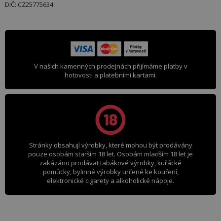
DIČ: CZ25775634
V našich kamenných prodejnách přijímáme platby v
hotovosti a platebními kartami.
Stránky obsahují výrobky, které mohou být prodávány
pouze osobám starším 18 let. Osobám mladším 18 let je
zakázáno prodávat tabákové výrobky, kuřácké
pomůcky, bylinné výrobky určené ke kouření,
elektronické cigarety a alkoholické nápoje.