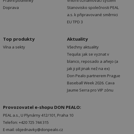
Právní podmínky
Vnitřní oznamovací systém
Doprava
Stanovisko společnosti PEAL
a.s. k připravované směrnici
EU TPD 3
Top produkty
Aktuality
Vína a sekty
Všechny aktuality
Tequila: jak se vyznat v
blanco, reposado a añejo (a
jak ji pít jinak než na ex)
Don Pealo partnerem Prague
Baseball Week 2026. Cava
Jaume Serra pro VIP zónu
Provozovatel e-shopu DON PEALO:
PEAL a.s., U Plynárny 412/101, Praha 10
Telefon: +420 725 744 315
E-mail: objednavky@donpealo.cz