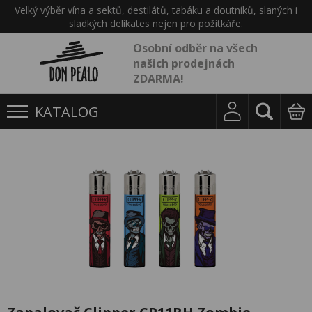
Velký výběr vína a sektů, destilátů, tabáku a doutníků, slaných i
sladkých delikates nejen pro požitkáře.
Osobní odběr na všech
našich prodejnách
ZDARMA!
KATALOG