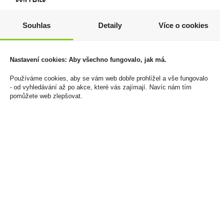
Souhlas
Detaily
Více o cookies
Sladká Meruňka 0,7l
L&M Loft Aqua KS BOT
35% R.Jelínek
20 SLI 166Kč U
499 Kč
1 660 Kč
Nastavení cookies: Aby všechno fungovalo, jak má.
Cena za:
1 ks
Cena za:
balení (10 ks)
Skladem:
5 - 50 ks
Skladem:
50 - 100 balení
Používáme cookies, aby se vám web dobře prohlížel a vše fungovalo
- od vyhledávání až po akce, které vás zajímají. Navíc nám tím
pomůžete web zlepšovat.