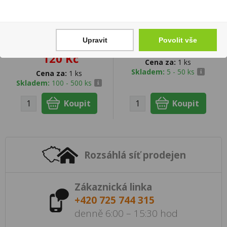
Pastelky z belgické
Malbec Private Reserve
mléčné čokolády Nemo
0,75l Aromo
Upravit
Povolit vše
100g
140 Kč
120 Kč
Cena za:
1 ks
Skladem:
5 - 50 ks
Cena za:
1 ks
Skladem:
100 - 500 ks
Rozsáhlá síť prodejen
Zákaznická linka
+420 725 744 315
denně 6:00 – 15:30 hod