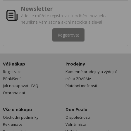
Newsletter
Zde se můžete registrovat k odběru novinek a
neunikne Vám žádná akční nabídka a sleva!
Registrovat
Váš nákup
Prodejny
Registrace
Kamenné prodejny a výdejní
Přihlášení
místa ZDARMA
Jak nakupovat - FAQ
Platební možnosti
Ochrana dat
Vše o nákupu
Don Pealo
Obchodní podmínky
O společnosti
Reklamace
Volná místa