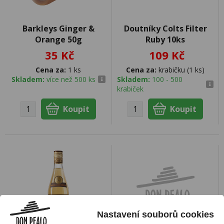
Barkleys Ginger &
Doutníky Colts Filter
Orange 50g
Ruby 10ks
35 Kč
109 Kč
Cena za:
1 ks
Cena za:
krabičku (1 ks)
Skladem:
více než 500 ks
Skladem:
100 - 500
krabiček
Nastavení souborů cookies