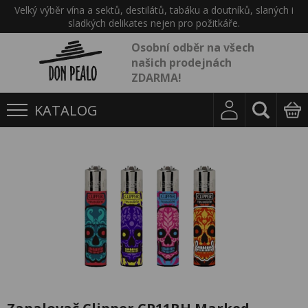
Velký výběr vína a sektů, destilátů, tabáku a doutníků, slaných i
sladkých delikates nejen pro požitkáře.
Osobní odběr na všech
našich prodejnách
ZDARMA!
KATALOG