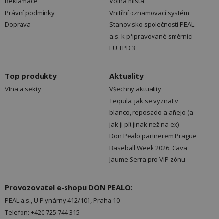
Reklamace
Volná místa
Právní podmínky
Vnitřní oznamovací systém
Doprava
Stanovisko společnosti PEAL
a.s. k připravované směrnici
EU TPD 3
Top produkty
Aktuality
Vína a sekty
Všechny aktuality
Tequila: jak se vyznat v
blanco, reposado a añejo (a
jak ji pít jinak než na ex)
Don Pealo partnerem Prague
Baseball Week 2026. Cava
Jaume Serra pro VIP zónu
Provozovatel e-shopu DON PEALO:
PEAL a.s., U Plynárny 412/101, Praha 10
Telefon: +420 725 744 315