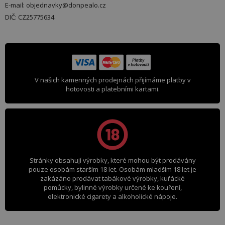
E-mail: objednavky@donpealo.cz
DIČ: CZ25775634
V našich kamenných prodejnách přijímáme platby v
hotovosti a platebními kartami.
Stránky obsahují výrobky, které mohou být prodávány
pouze osobám starším 18 let. Osobám mladším 18 let je
zakázáno prodávat tabákové výrobky, kuřácké
pomůcky, bylinné výrobky určené ke kouření,
elektronické cigarety a alkoholické nápoje.