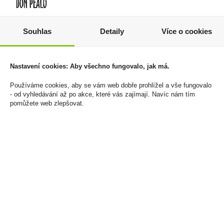
Niederegger -
Capitan Bucanero Elixir
Nugátový box vrstvený
Dominicano 7YO 0,7l
Souhlas
Detaily
Více o cookies
nugát 100g
34%
100 Kč
399 Kč
Nastavení cookies: Aby všechno fungovalo, jak má.
Cena za:
1 ks
Cena za:
1 ks
Skladem:
100 - 500 ks
Skladem:
více než 500 ks
Používáme cookies, aby se vám web dobře prohlížel a vše fungovalo
- od vyhledávání až po akce, které vás zajímají. Navíc nám tím
pomůžete web zlepšovat.