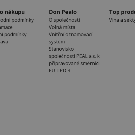
 o nákupu
Don Pealo
Top prod
odní podmínky
O společnosti
Vína a sekt
amace
Volná místa
ní podmínky
Vnitřní oznamovací
ava
systém
Stanovisko
společnosti PEAL a.s. k
připravované směrnici
EU TPD 3