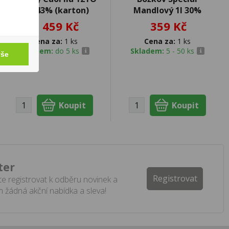
0,7l 43% (karton)
Mandlový 1l 30%
1 459 Kč
359 Kč
Cena za:
1 ks
Cena za:
1 ks
Skladem:
do 5 ks
Skladem:
5 - 50 ks
vše
ter
Registrovat
e registrovat k odběru novinek a
 žádná akční nabídka a sleva!