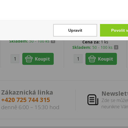
Marcipánové
90ml - Omáčka z
třešňové pralinky
červených
108g
amazonských
papriček (pálivá)
149 Kč
Upravit
Povolit 
39 Kč
Cena za:
1 ks
Skladem:
50 - 100 ks
Cena za:
1 ks
Skladem:
50 - 100 ks
Zákaznická linka
Newslet
+420 725 744 315
Zde se můžet
denně 6:00 – 15:30 hod
neunikne Vám