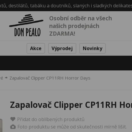
ktů, destilátů, tabáku a doutníků, slaných i sladkých delikate
Osobní odběr na všech
našich prodejnách
ZDARMA!
Akce
Výprodej
Novinky
vé
Zapalovač Clipper CP11RH Horror Days
Zapalovač Clipper CP11RH Ho
Přidat do oblíbených produktů
Foto produktu se může od skutečnosti mírně lišit.