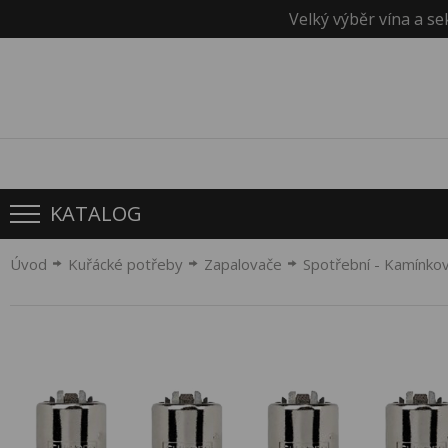
Velký výběr vína a se
KATALOG
Úvod
Kuřácké potřeby
Zapalovače
Spotřební - Kamínko