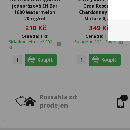
jednorázová Elf Bar
Gran Reserva
1000 Watermelon
Chardonnay Brut
20mg/ml
Nature 0,75l
210 Kč
349 Kč
Cena za:
1 ks
Cena za:
1 ks
Skladem:
více než 500
Skladem:
100 - 500 ks
ks
Rozsáhlá síť
prodejen