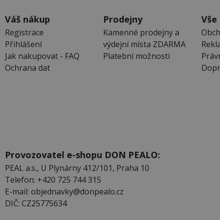
Váš nákup
Prodejny
Vše
Registrace
Kamenné prodejny a
Obch
Přihlášení
výdejní místa ZDARMA
Rekl
Jak nakupovat - FAQ
Platební možnosti
Práv
Ochrana dat
Dopr
Provozovatel e-shopu DON PEALO:
PEAL a.s., U Plynárny 412/101, Praha 10
Telefon: +420 725 744 315
E-mail: objednavky@donpealo.cz
DIČ: CZ25775634