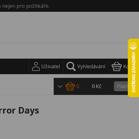
s nejen pro požitkáře.
Uživatel
Vyhledávání
Košík
0
0 Kč
Platit
rror Days