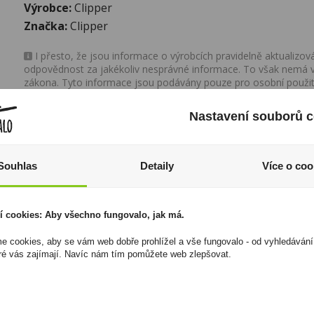
Výrobce:
Clipper
Značka:
Clipper
I přesto, že jsou informace o výrobcích pravidelně aktualiz
odpovědnost za jakékoliv nesprávné informace. To však nemá vl
zákona. Tyto informace jsou podávány pouze pro osobní použit
kopírovány bez předchozího souhlasu DonPealo ani bez řádnéh
Nastavení souborů c
Souhlas
Detaily
Více o coo
í cookies: Aby všechno fungovalo, jak má.
 cookies, aby se vám web dobře prohlížel a vše fungovalo - od vyhledávání
ré vás zajímají. Navíc nám tím pomůžete web zlepšovat.
Niederegger -
Amazon Red Pepper