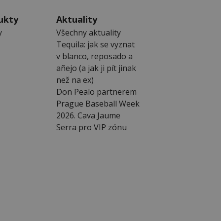
ukty
Aktuality
y
Všechny aktuality
Tequila: jak se vyznat
v blanco, reposado a
añejo (a jak ji pít jinak
než na ex)
Don Pealo partnerem
Prague Baseball Week
2026. Cava Jaume
Serra pro VIP zónu