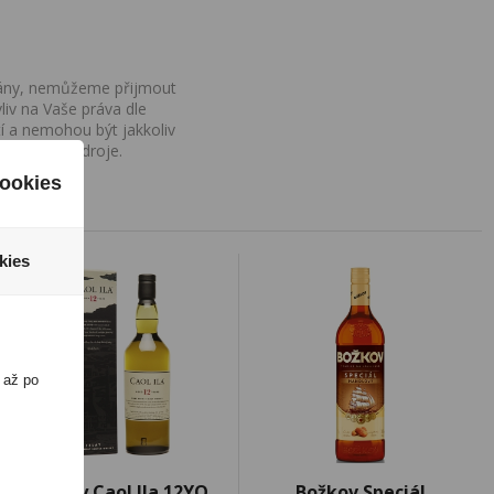
ovány, nemůžeme přijmout
iv na Vaše práva dle
í a nemohou být jakkoliv
o uvedení zdroje.
ookies
kies
 až po
Whisky Caol Ila 12YO
Božkov Speciál