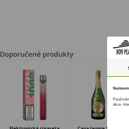
Doporučené produkty
Nastaven
Používáme
akce, kte
Elektronická cigareta
Cava Jaume Serra