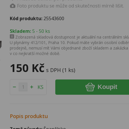
Foto produktu se může od skutečnosti mírně lišit.
Kód produktu:
25543600
Skladem:
5 - 50 ks
Zobrazená skladová dostupnost je aktuální na centrálním skla
U plynárny 412/101, Praha 10. Pokud máte vybrán osobní odběr 
prodejně, nemusí mít Vámi objednané zboží skladem a zakázka
v co nejkratší možné době.
150 Kč
s DPH (1 ks)
Koupit
KS
Popis produktu
Země původu:
Španělsko