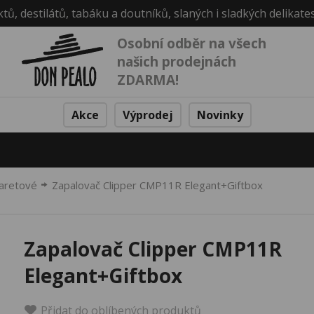
ktů, destilátů, tabáku a doutníků, slaných i sladkých delikate
Osobní odběr na všech
našich prodejnách
ZDARMA!
Akce
Výprodej
Novinky
garetové
Zapalovač Clipper CMP11R Elegant+Giftbox
Zapalovač Clipper CMP11R
Elegant+Giftbox
Přidat do oblíbených produktů