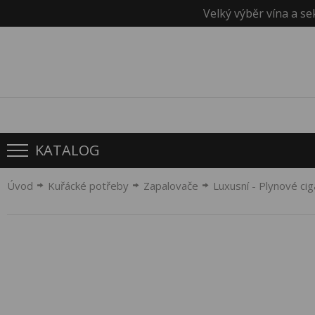
Velký výběr vína a se
KATALOG
Úvod
Kuřácké potřeby
Zapalovače
Luxusní - Plynové ci