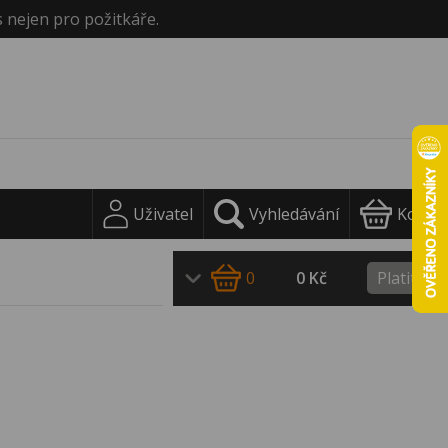
s nejen pro požitkáře.
Uživatel
Vyhledávání
Košík
0
0 Kč
Platit