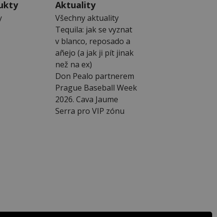
ukty
Aktuality
y
Všechny aktuality
Tequila: jak se vyznat
v blanco, reposado a
añejo (a jak ji pít jinak
než na ex)
Don Pealo partnerem
Prague Baseball Week
2026. Cava Jaume
Serra pro VIP zónu