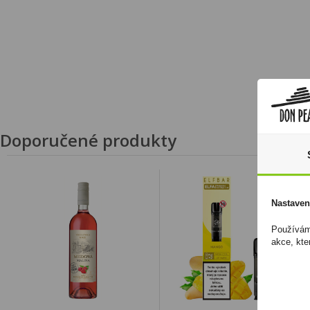
Doporučené produkty
Nastaven
Používáme
akce, kte