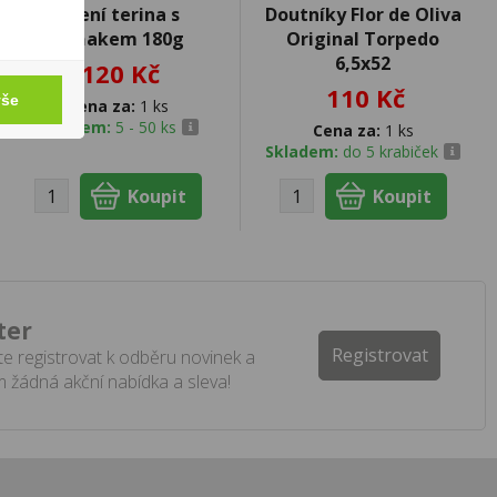
Jelení terina s
Doutníky Flor de Oliva
koňakem 180g
Original Torpedo
6,5x52
120 Kč
110 Kč
vše
Cena za:
1 ks
Skladem:
5 - 50 ks
Cena za:
1 ks
Skladem:
do 5 krabiček
ter
Registrovat
e registrovat k odběru novinek a
 žádná akční nabídka a sleva!