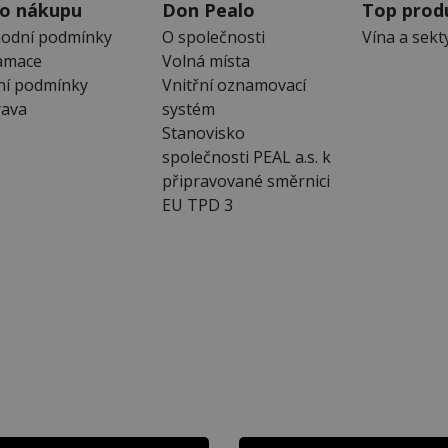
 o nákupu
Don Pealo
Top prod
odní podmínky
O společnosti
Vína a sekt
amace
Volná místa
ní podmínky
Vnitřní oznamovací
ava
systém
Stanovisko
společnosti PEAL a.s. k
připravované směrnici
EU TPD 3