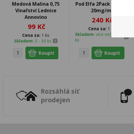
Medová Malina 0,75
Pod Elfa 2Pack Mango
Vinařství Lednice
20mg/ml
Annovino
240 Kč
99 Kč
Cena za:
1 ks
Skladem:
více než 500
Cena za:
1 ks
ks
Skladem:
5 - 50 ks
Rozsáhlá síť
prodejen