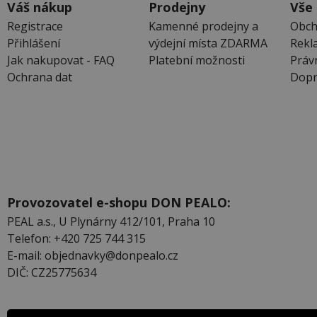
Váš nákup
Prodejny
Vše
Registrace
Kamenné prodejny a
Obch
Přihlášení
výdejní místa ZDARMA
Rekl
Jak nakupovat - FAQ
Platební možnosti
Práv
Ochrana dat
Dopr
Provozovatel e-shopu DON PEALO:
PEAL a.s., U Plynárny 412/101, Praha 10
Telefon: +420 725 744 315
E-mail: objednavky@donpealo.cz
DIČ: CZ25775634