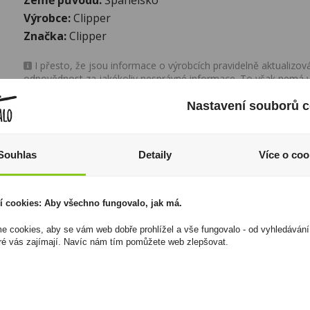
Výrobce:
Clipper
Značka:
Clipper
I přesto, že jsou informace o výrobcích pravidelně aktualiz
odpovědnost za jakékoliv nesprávné informace. To však nemá vl
zákona. Tyto informace jsou podávány pouze pro osobní použit
kopírovány bez předchozího souhlasu DonPealo ani bez řádnéh
Nastavení souborů c
Souhlas
Detaily
Více o coo
í cookies: Aby všechno fungovalo, jak má.
 cookies, aby se vám web dobře prohlížel a vše fungovalo - od vyhledávání
ré vás zajímají. Navíc nám tím pomůžete web zlepšovat.