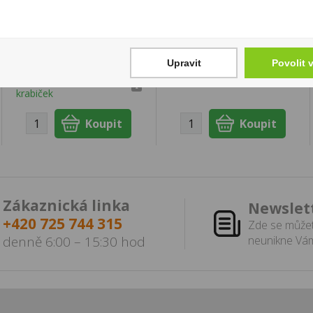
Doutníky Montecristo
Jack Daniels Honey
Mini 10ks
0,7l 35%
259 Kč
549 Kč
Upravit
Povolit 
Cena za:
krabičku (1 ks)
Cena za:
1 ks
Skladem:
100 - 500
Skladem:
5 - 50 ks
krabiček
Zákaznická linka
Newslet
+420 725 744 315
Zde se můžet
denně 6:00 – 15:30 hod
neunikne Vám