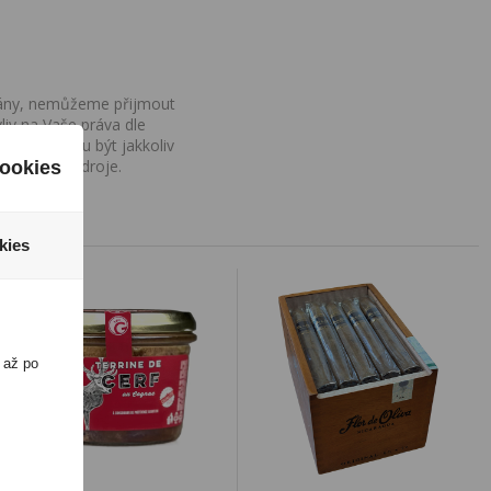
ovány, nemůžeme přijmout
iv na Vaše práva dle
í a nemohou být jakkoliv
o uvedení zdroje.
ookies
kies
 až po