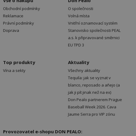
Vše o nákupu
Don Pealo
Obchodní podmínky
O společnosti
Reklamace
Volná místa
Právní podmínky
Vnitřní oznamovací systém
Doprava
Stanovisko společnosti PEAL
a.s. k připravované směrnici
EU TPD 3
Top produkty
Aktuality
Vína a sekty
Všechny aktuality
Tequila: jak se vyznat v
blanco, reposado a añejo (a
jak ji pít jinak než na ex)
Don Pealo partnerem Prague
Baseball Week 2026. Cava
Jaume Serra pro VIP zónu
Provozovatel e-shopu DON PEALO: