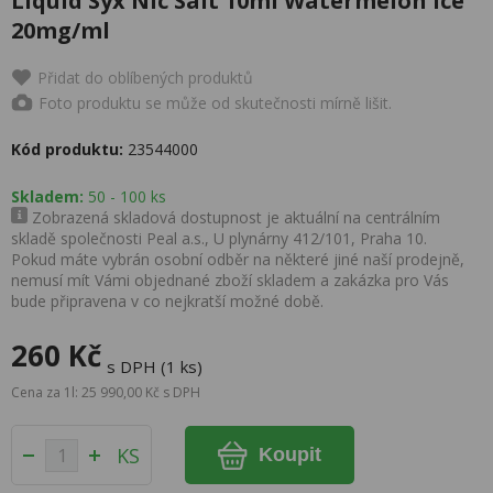
Liquid Syx Nic Salt 10ml Watermelon Ice
20mg/ml
Přidat do oblíbených produktů
Foto produktu se může od skutečnosti mírně lišit.
Kód produktu:
23544000
Skladem:
50 - 100 ks
Zobrazená skladová dostupnost je aktuální na centrálním
skladě společnosti Peal a.s., U plynárny 412/101, Praha 10.
Pokud máte vybrán osobní odběr na některé jiné naší prodejně,
nemusí mít Vámi objednané zboží skladem a zakázka pro Vás
bude připravena v co nejkratší možné době.
260 Kč
s DPH (1 ks)
Cena za 1l: 25 990,00 Kč s DPH
KS
Koupit