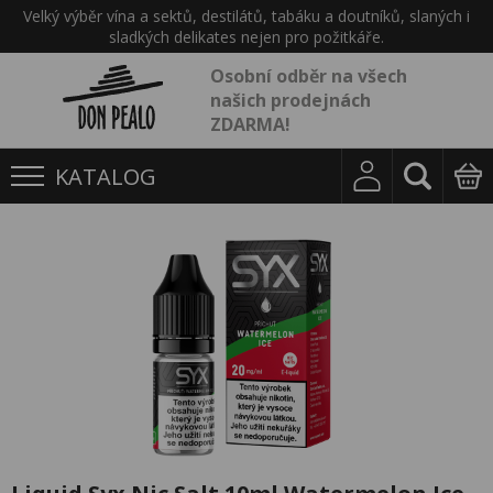
Velký výběr vína a sektů, destilátů, tabáku a doutníků, slaných i
sladkých delikates nejen pro požitkáře.
Osobní odběr na všech
našich prodejnách
ZDARMA!
KATALOG