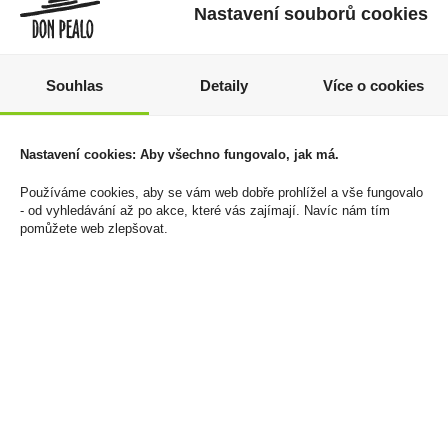
Nastavení souborů cookies
Souhlas
Detaily
Více o cookies
Tabák cigaretový P&S
Maldon Kalahari Desert
Blue 30g
Salt 250g Kalahárská
Nastavení cookies: Aby všechno fungovalo, jak má.
pouštní sůl 250g
250 Kč
Používáme cookies, aby se vám web dobře prohlížel a vše fungovalo
99 Kč
- od vyhledávání až po akce, které vás zajímají. Navíc nám tím
Cena za:
1 ks
pomůžete web zlepšovat.
Skladem:
5 - 50 balení
Cena za:
1 ks
Skladem:
50 - 100 ks