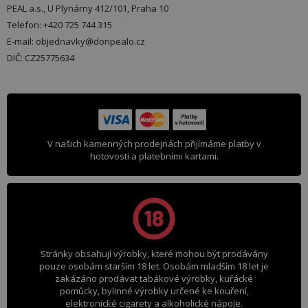
PEAL a.s., U Plynárny 412/101, Praha 10
Telefon: +420 725 744 315
E-mail: objednavky@donpealo.cz
DIČ: CZ25775634
V našich kamenných prodejnách přijímáme platby v
hotovosti a platebními kartami.
Stránky obsahují výrobky, které mohou být prodávány
pouze osobám starším 18 let. Osobám mladším 18 let je
zakázáno prodávat tabákové výrobky, kuřácké
pomůcky, bylinné výrobky určené ke kouření,
elektronické cigarety a alkoholické nápoje.