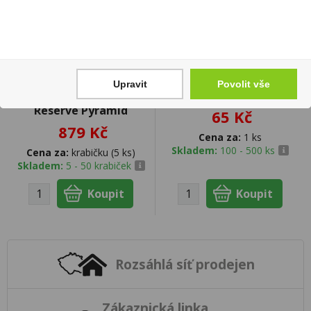
Upravit
Povolit vše
Doutníky Stanislaw
Kinder Cards 128g
Reserve Pyramid
65 Kč
879 Kč
Cena za:
1 ks
Skladem:
100 - 500 ks
Cena za:
krabičku (5 ks)
Skladem:
5 - 50 krabiček
Rozsáhlá síť prodejen
Zákaznická linka