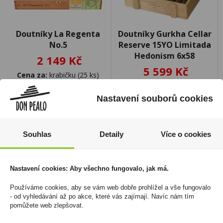
Doutníky La Regenta
Doutníky Gurkha Cellar
No.5
Reserve 15YO Limitada
Hedonism 6x58
2 149 Kč
5 599 Kč
Cena za:
krabičku (25 ks)
Skladem:
5 - 50 krabiček
Cena za:
krabičku (20 ks)
Skladem:
5 - 50 krabiček
Nastavení souborů cookies
Souhlas
Detaily
Více o cookies
Nastavení cookies: Aby všechno fungovalo, jak má.
Používáme cookies, aby se vám web dobře prohlížel a vše fungovalo
- od vyhledávání až po akce, které vás zajímají. Navíc nám tím
pomůžete web zlepšovat.