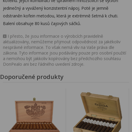
kofeinu. Jejich kombinací ve správném množstvích se vytvoří
jedinečný a vyvážený konzistentní nápoj. Poté je jemně
odstraněn kofein metodou, která je extrémně šetrná k chuti.
Balení obsahuje 80 kusů čajových sáčků.
I přesto, že jsou informace o výrobcích pravidelně
aktualizovány, nemůžeme přijmout odpovědnost za jakékoliv
nesprávné informace. To však nemá vliv na Vaše práva dle
zákona. Tyto informace jsou podávány pouze pro osobní použití
a nemohou být jakkoliv kopírovány bez předchozího souhlasu
DonPealo ani bez řádného uvedení zdroje.
Doporučené produkty