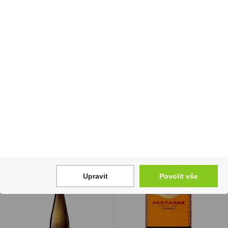
Papírky Vážka Standard
Elektronická cigareta
100ks
jednorázová Syx Bar+
1000 Watermelon Ice
750 Kč
16,5mg/ml
Cena za:
balení (100 ks)
210 Kč
Skladem:
100 - 500 balení
Cena za:
1 ks
Skladem:
více než 500 ks
Upravit
Povolit vše