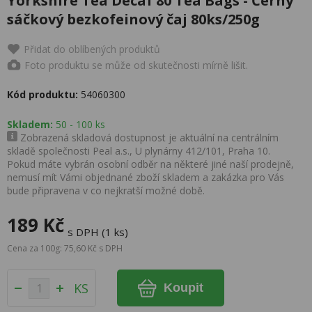
Yorkshire Tea Decaf 80 Tea Bags - Černý
sáčkový bezkofeinový čaj 80ks/250g
Přidat do oblíbených produktů
Foto produktu se může od skutečnosti mírně lišit.
Kód produktu:
54060300
Skladem:
50 - 100 ks
Zobrazená skladová dostupnost je aktuální na centrálním
skladě společnosti Peal a.s., U plynárny 412/101, Praha 10.
Pokud máte vybrán osobní odběr na některé jiné naší prodejně,
nemusí mít Vámi objednané zboží skladem a zakázka pro Vás
bude připravena v co nejkratší možné době.
189 Kč
s DPH (1 ks)
Cena za 100g: 75,60 Kč s DPH
KS
Koupit