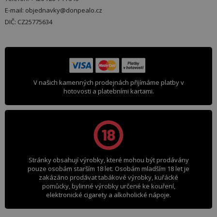
E-mail: objednavky@donpealo.cz
DIČ: CZ25775634
V našich kamenných prodejnách přijímáme platby v
hotovosti a platebními kartami.
Stránky obsahují výrobky, které mohou být prodávány
pouze osobám starším 18 let. Osobám mladším 18 let je
zakázáno prodávat tabákové výrobky, kuřácké
pomůcky, bylinné výrobky určené ke kouření,
elektronické cigarety a alkoholické nápoje.