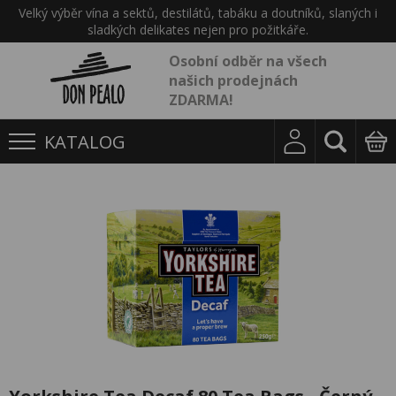
Velký výběr vína a sektů, destilátů, tabáku a doutníků, slaných i
sladkých delikates nejen pro požitkáře.
Osobní odběr na všech
našich prodejnách
ZDARMA!
KATALOG