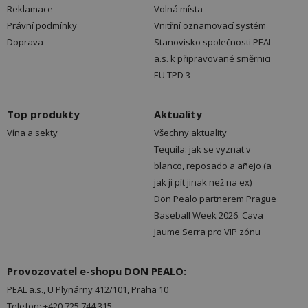
Reklamace
Volná místa
Právní podmínky
Vnitřní oznamovací systém
Doprava
Stanovisko společnosti PEAL
a.s. k připravované směrnici
EU TPD 3
Top produkty
Aktuality
Vína a sekty
Všechny aktuality
Tequila: jak se vyznat v
blanco, reposado a añejo (a
jak ji pít jinak než na ex)
Don Pealo partnerem Prague
Baseball Week 2026. Cava
Jaume Serra pro VIP zónu
Provozovatel e-shopu DON PEALO:
PEAL a.s., U Plynárny 412/101, Praha 10
Telefon: +420 725 744 315