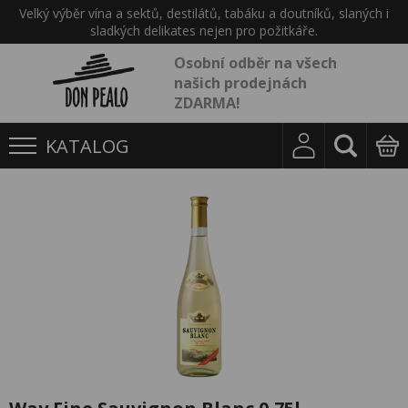
Velký výběr vína a sektů, destilátů, tabáku a doutníků, slaných i
sladkých delikates nejen pro požitkáře.
Osobní odběr na všech
našich prodejnách
ZDARMA!
KATALOG