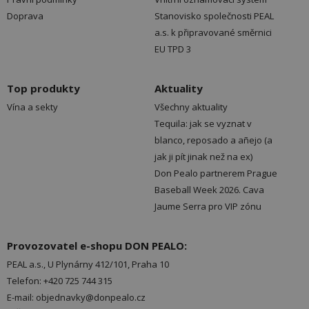
Doprava
Stanovisko společnosti PEAL
a.s. k připravované směrnici
EU TPD 3
Top produkty
Aktuality
Vína a sekty
Všechny aktuality
Tequila: jak se vyznat v
blanco, reposado a añejo (a
jak ji pít jinak než na ex)
Don Pealo partnerem Prague
Baseball Week 2026. Cava
Jaume Serra pro VIP zónu
Provozovatel e-shopu DON PEALO:
PEAL a.s., U Plynárny 412/101, Praha 10
Telefon: +420 725 744 315
E-mail: objednavky@donpealo.cz