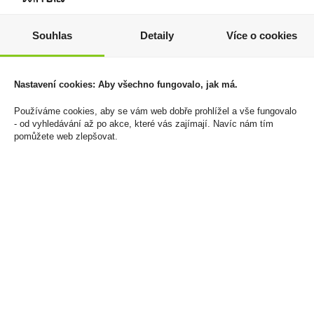
Eminente Reserva 7YO
Tabáková náplň Evo for
Souhlas
Detaily
Více o cookies
0,7l 41,3% (karton)
Ploom Marine U
1 149 Kč
1 250 Kč
Cena za:
1 ks
Cena za:
balení (10 ks)
Nastavení cookies: Aby všechno fungovalo, jak má.
Skladem:
5 - 50 ks
Skladem:
5 - 50 balení
Používáme cookies, aby se vám web dobře prohlížel a vše fungovalo
- od vyhledávání až po akce, které vás zajímají. Navíc nám tím
pomůžete web zlepšovat.