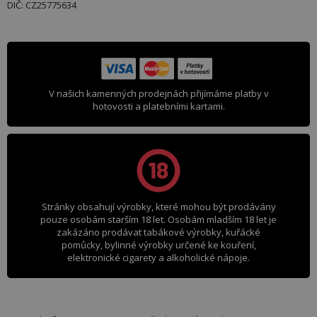
DIČ: CZ25775634
V našich kamenných prodejnách přijímáme platby v
hotovosti a platebními kartami.
Stránky obsahují výrobky, které mohou být prodávány
pouze osobám starším 18 let. Osobám mladším 18 let je
zakázáno prodávat tabákové výrobky, kuřácké
pomůcky, bylinné výrobky určené ke kouření,
elektronické cigarety a alkoholické nápoje.