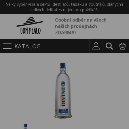
Velký výběr vína a sektů, destilátů, tabáku a doutníků, slaných i
sladkých delikates nejen pro požitkáře.
Osobní odběr na všech
našich prodejnách
ZDARMA!
KATALOG