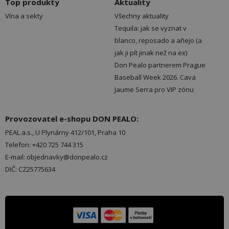
Top produkty
Aktuality
Vína a sekty
Všechny aktuality
Tequila: jak se vyznat v
blanco, reposado a añejo (a
jak ji pít jinak než na ex)
Don Pealo partnerem Prague
Baseball Week 2026. Cava
Jaume Serra pro VIP zónu
Provozovatel e-shopu DON PEALO:
PEAL a.s., U Plynárny 412/101, Praha 10
Telefon: +420 725 744 315
E-mail: objednavky@donpealo.cz
DIČ: CZ25775634