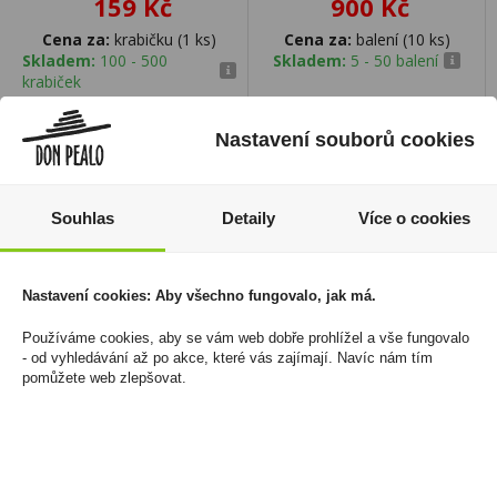
159 Kč
900 Kč
Cena za:
krabičku (1 ks)
Cena za:
balení (10 ks)
Skladem:
100 - 500
Skladem:
5 - 50 balení
krabiček
Nastavení souborů cookies
Souhlas
Detaily
Více o cookies
Nastavení cookies: Aby všechno fungovalo, jak má.
Používáme cookies, aby se vám web dobře prohlížel a vše fungovalo
- od vyhledávání až po akce, které vás zajímají. Navíc nám tím
pomůžete web zlepšovat.
Bohemia Sekt Nealko
Pinot Gris Bag In Box 5l
rosé 0,75l
Vinium Velké Pavlovice