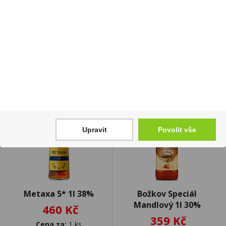
149 Kč
399 Kč
Cena za:
1 ks
Cena za:
1 ks
Skladem:
5 - 50 ks
Skladem:
5 - 50 ks
Upravit
Povolit vše
Metaxa 5* 1l 38%
Božkov Speciál
Mandlový 1l 30%
460 Kč
359 Kč
Cena za:
1 ks