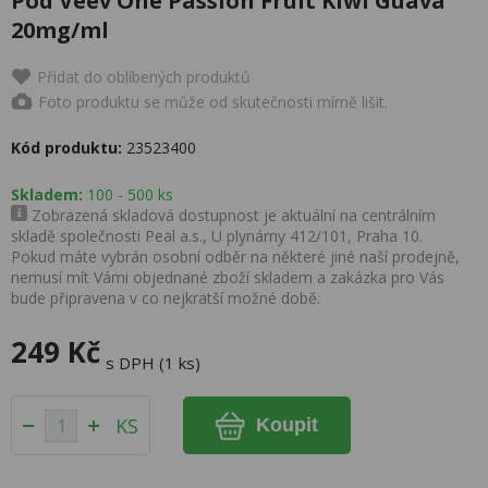
Pod Veev One Passion Fruit Kiwi Guava
20mg/ml
Přidat do oblíbených produktů
Foto produktu se může od skutečnosti mírně lišit.
Kód produktu:
23523400
Skladem:
100 - 500 ks
Zobrazená skladová dostupnost je aktuální na centrálním
skladě společnosti Peal a.s., U plynárny 412/101, Praha 10.
Pokud máte vybrán osobní odběr na některé jiné naší prodejně,
nemusí mít Vámi objednané zboží skladem a zakázka pro Vás
bude připravena v co nejkratší možné době.
249 Kč
s DPH (1 ks)
KS
Koupit