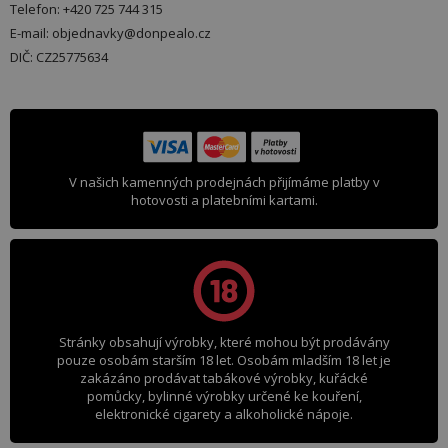
Telefon: +420 725 744 315
E-mail: objednavky@donpealo.cz
DIČ: CZ25775634
V našich kamenných prodejnách přijímáme platby v
hotovosti a platebními kartami.
Stránky obsahují výrobky, které mohou být prodávány
pouze osobám starším 18 let. Osobám mladším 18 let je
zakázáno prodávat tabákové výrobky, kuřácké
pomůcky, bylinné výrobky určené ke kouření,
elektronické cigarety a alkoholické nápoje.