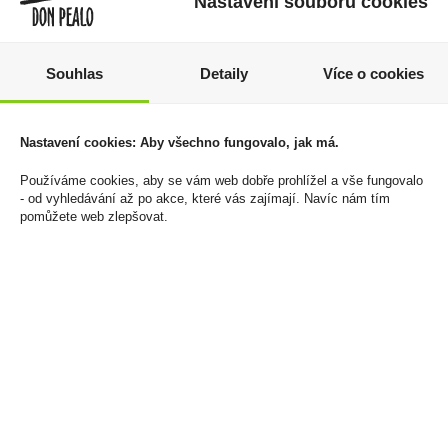
Nastavení souborů cookies
Souhlas
Detaily
Více o cookies
Barkleys Peppermint
Elektronická cigareta
50g
jednorázová Syx Bar+
1000 Grape Ice
35 Kč
Nastavení cookies: Aby všechno fungovalo, jak má.
16,5mg/ml
Cena za:
1 ks
210 Kč
Používáme cookies, aby se vám web dobře prohlížel a vše fungovalo
Skladem:
více než 500 ks
- od vyhledávání až po akce, které vás zajímají. Navíc nám tím
Cena za:
1 ks
pomůžete web zlepšovat.
Skladem:
5 - 50 ks