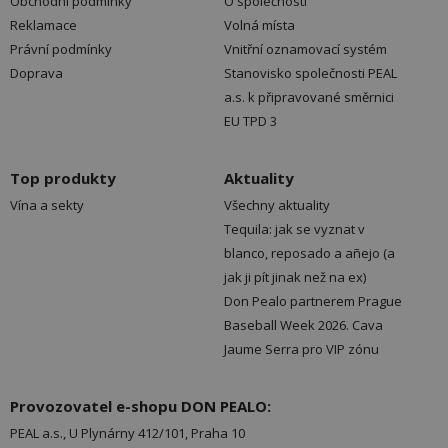
Obchodní podmínky
O společnosti
Reklamace
Volná místa
Právní podmínky
Vnitřní oznamovací systém
Doprava
Stanovisko společnosti PEAL
a.s. k připravované směrnici
EU TPD 3
Top produkty
Aktuality
Vína a sekty
Všechny aktuality
Tequila: jak se vyznat v
blanco, reposado a añejo (a
jak ji pít jinak než na ex)
Don Pealo partnerem Prague
Baseball Week 2026. Cava
Jaume Serra pro VIP zónu
Provozovatel e-shopu DON PEALO:
PEAL a.s., U Plynárny 412/101, Praha 10