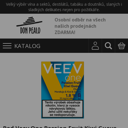
Velký výběr vína a sektů, destilátů, tabáku a doutníků, slaných i
sladkých delikates nejen pro požitkáře.
Osobní odběr na všech
našich prodejnách
ZDARMA!
KATALOG