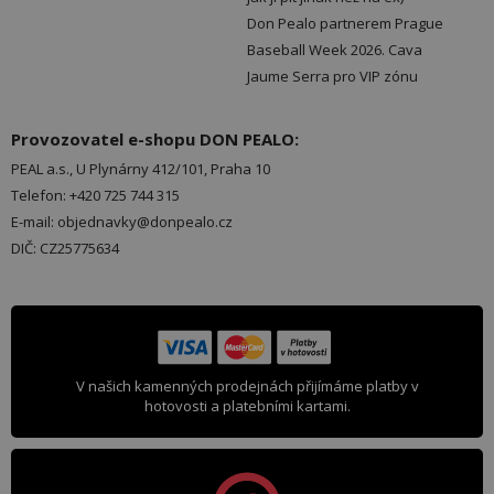
Don Pealo partnerem Prague
Baseball Week 2026. Cava
Jaume Serra pro VIP zónu
Provozovatel e-shopu DON PEALO:
PEAL a.s., U Plynárny 412/101, Praha 10
Telefon: +420 725 744 315
E-mail: objednavky@donpealo.cz
DIČ: CZ25775634
V našich kamenných prodejnách přijímáme platby v
hotovosti a platebními kartami.