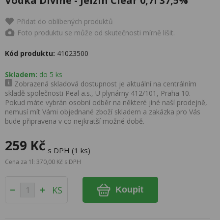
Vodka Divine - Jelzin Clear 0,7l 37,5%
Přidat do oblíbených produktů
Foto produktu se může od skutečnosti mírně lišit.
Kód produktu:
41023500
Skladem:
do 5 ks
Zobrazená skladová dostupnost je aktuální na centrálním
skladě společnosti Peal a.s., U plynárny 412/101, Praha 10.
Pokud máte vybrán osobní odběr na některé jiné naší prodejně,
nemusí mít Vámi objednané zboží skladem a zakázka pro Vás
bude připravena v co nejkratší možné době.
259 Kč
s DPH (1 ks)
Cena za 1l: 370,00 Kč s DPH
KS
Koupit