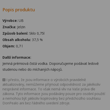
Popis produktu
Výrobce:
UB
Značka:
Jelzin
Způsob balení:
Sklo 0,75l
Obsah alkoholu:
37,5 %
Objem:
0,7 l
Další informace:
Jemná prémiová čistá vodka. Doporučujeme podávat ledově
studenou nebo do míchaných nápojů.
I přesto, že jsou informace o výrobcích pravidelně
aktualizovány, nemůžeme přijmout odpovědnost za jakékoliv
nesprávné informace. To však nemá vliv na Vaše práva dle
zákona. Tyto informace jsou podávány pouze pro osobní použití
a nemohou být jakkoliv kopírovány bez předchozího souhlasu
DonPealo ani bez řádného uvedení zdroje.