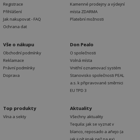
Registrace
Kamenné prodejny a výdejní
Přihlášení
místa ZDARMA
Jak nakupovat - FAQ
Platební možnosti
Ochrana dat
Vše o nákupu
Don Pealo
Obchodní podmínky
O společnosti
Reklamace
Volná místa
Právní podmínky
Vnitřní oznamovací systém
Doprava
Stanovisko společnosti PEAL
a.s. k připravované směrnici
EU TPD 3
Top produkty
Aktuality
Vína a sekty
Všechny aktuality
Tequila: jak se vyznat v
blanco, reposado a añejo (a
jak ji pít jinak než na ex)