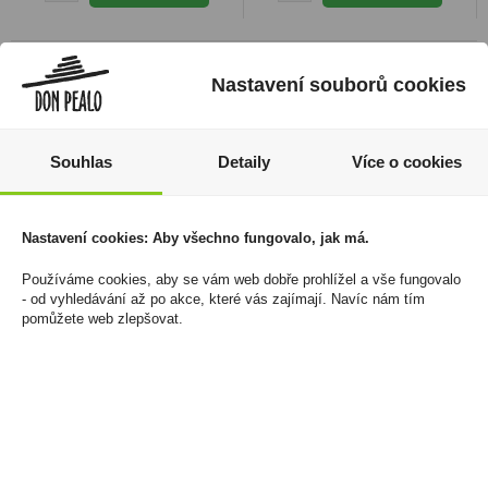
Nastavení souborů cookies
Souhlas
Detaily
Více o cookies
Nastavení cookies: Aby všechno fungovalo, jak má.
Používáme cookies, aby se vám web dobře prohlížel a vše fungovalo
Kinder SchokoBons 125g
Haribo Mega Roulette
- od vyhledávání až po akce, které vás zajímají. Navíc nám tím
pomůžete web zlepšovat.
45g
64 Kč
399 Kč
Cena za:
1 ks
Skladem:
100 - 500 ks
Cena za:
balení (40 ks)
Skladem:
5 - 50 balení