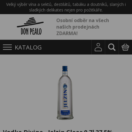
Velký výběr vína a sektů, destilátů, tabáku a doutníků, slaných i
sladkých delikates nejen pro požitkáře.
Osobní odběr na všech
našich prodejnách
ZDARMA!
KATALOG