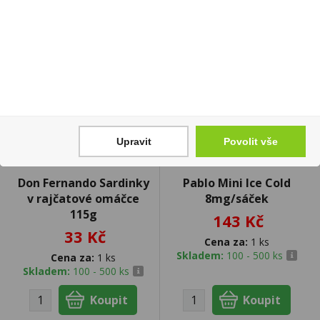
Upravit
Povolit vše
Don Fernando Sardinky
Pablo Mini Ice Cold
v rajčatové omáčce
8mg/sáček
115g
143 Kč
33 Kč
Cena za:
1 ks
Skladem:
100 - 500 ks
Cena za:
1 ks
Skladem:
100 - 500 ks