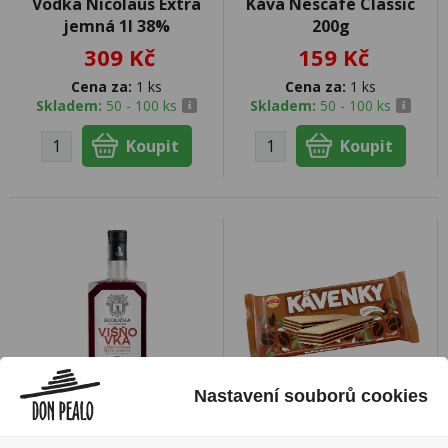
Vodka Nicolaus Extra
Káva Nescafé Classic
jemná 1l 38%
200g
309 Kč
159 Kč
Cena za:
1 ks
Cena za:
1 ks
Skladem:
50 - 100 ks
Skladem:
50 - 100 ks
Nastavení souborů cookies
Višňovka 0,7l 25%
Kávenky 50g Sedita