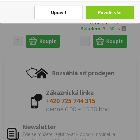
ponožky)
Cena za:
1 ks
799 Kč
679 Kč
Upravit
Povolit vše
Skladem:
100 - 500 ks
Cena za:
1 ks
Skladem:
5 - 50 ks
Rozsáhlá síť prodejen
Zákaznická linka
+420 725 744 315
denně 6:00 – 15:30 hod
Newsletter
Zde se můžete registrovat k odběru novinek a