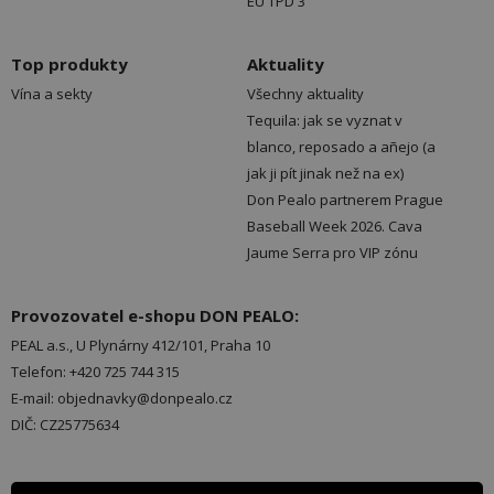
EU TPD 3
Top produkty
Aktuality
Vína a sekty
Všechny aktuality
Tequila: jak se vyznat v
blanco, reposado a añejo (a
jak ji pít jinak než na ex)
Don Pealo partnerem Prague
Baseball Week 2026. Cava
Jaume Serra pro VIP zónu
Provozovatel e-shopu DON PEALO:
PEAL a.s., U Plynárny 412/101, Praha 10
Telefon: +420 725 744 315
E-mail: objednavky@donpealo.cz
DIČ: CZ25775634