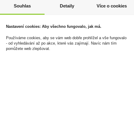
Sudlička
14 Kč
Souhlas
Detaily
Více o cookies
499 Kč
Cena za:
1 ks
Skladem:
více než 500 ks
Cena za:
1 ks
Skladem:
5 - 50 ks
Nastavení cookies: Aby všechno fungovalo, jak má.
Používáme cookies, aby se vám web dobře prohlížel a vše fungovalo
- od vyhledávání až po akce, které vás zajímají. Navíc nám tím
pomůžete web zlepšovat.
výprodej
Aperol 1l 11%
Jack Daniels 0,7l 40%
(dárkové balení
409 Kč