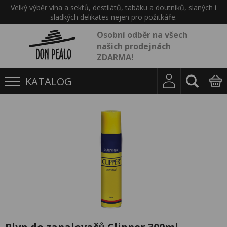
Velký výběr vína a sektů, destilátů, tabáku a doutníků, slaných i
sladkých delikates nejen pro požitkáře.
Osobní odběr na všech
našich prodejnách
ZDARMA!
KATALOG