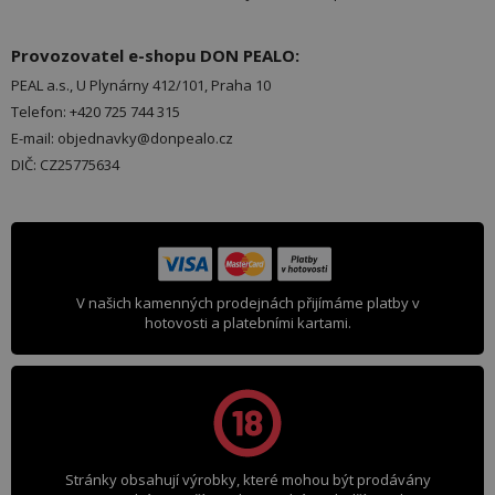
Provozovatel e-shopu DON PEALO:
PEAL a.s., U Plynárny 412/101, Praha 10
Telefon: +420 725 744 315
E-mail: objednavky@donpealo.cz
DIČ: CZ25775634
V našich kamenných prodejnách přijímáme platby v
hotovosti a platebními kartami.
Stránky obsahují výrobky, které mohou být prodávány