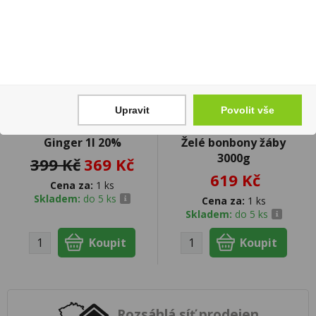
Upravit
Povolit vše
Becherovka Orange &
Haribo Quaxi Fröschli -
Ginger 1l 20%
Želé bonbony žáby
3000g
399 Kč
369 Kč
619 Kč
Cena za:
1 ks
Skladem:
do 5 ks
Cena za:
1 ks
Skladem:
do 5 ks
Rozsáhlá síť prodejen