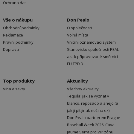
Ochrana dat
Vše o nákupu
Don Pealo
Obchodní podmínky
O společnosti
Reklamace
Volná místa
Právní podmínky
Vnitřní oznamovací systém
Doprava
Stanovisko společnosti PEAL
a.s. k připravované směrnici
EU TPD 3
Top produkty
Aktuality
Vína a sekty
Všechny aktuality
Tequila: jak se vyznat v
blanco, reposado a añejo (a
jak ji pít jinak než na ex)
Don Pealo partnerem Prague
Baseball Week 2026. Cava
Jaume Serra pro VIP zónu