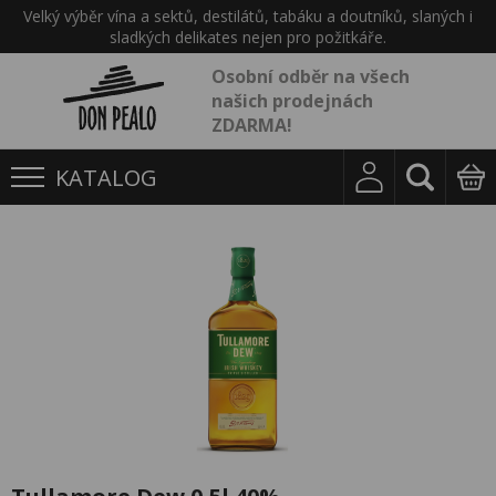
Velký výběr vína a sektů, destilátů, tabáku a doutníků, slaných i
sladkých delikates nejen pro požitkáře.
Osobní odběr na všech
našich prodejnách
ZDARMA!
KATALOG