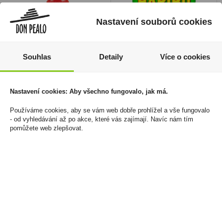
Nastavení souborů cookies
Souhlas
Detaily
Více o cookies
Liquid SilverCig 10ml
Haribo Phantasia - Želé
Nastavení cookies: Aby všechno fungovalo, jak má.
Red Tobacco 12mg/ml
bonbony ovocná
zvířátka 175g (sáček)
150 Kč
Používáme cookies, aby se vám web dobře prohlížel a vše fungovalo
- od vyhledávání až po akce, které vás zajímají. Navíc nám tím
33 Kč
Cena za:
1 ks
pomůžete web zlepšovat.
Skladem:
více než 500 ks
Cena za:
1 ks
Skladem:
50 - 100 ks
sleva -8%