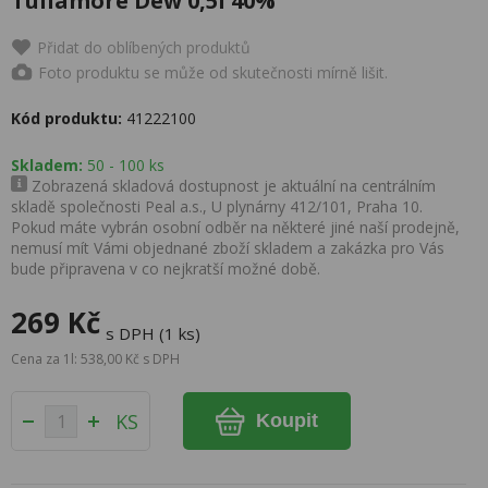
Tullamore Dew 0,5l 40%
Přidat do oblíbených produktů
Foto produktu se může od skutečnosti mírně lišit.
Kód produktu:
41222100
Skladem:
50 - 100 ks
Zobrazená skladová dostupnost je aktuální na centrálním
skladě společnosti Peal a.s., U plynárny 412/101, Praha 10.
Pokud máte vybrán osobní odběr na některé jiné naší prodejně,
nemusí mít Vámi objednané zboží skladem a zakázka pro Vás
bude připravena v co nejkratší možné době.
269 Kč
s DPH (1 ks)
Cena za 1l: 538,00 Kč s DPH
KS
Koupit