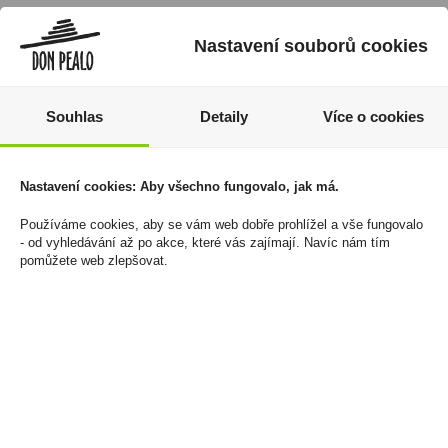
Nastavení souborů cookies
Souhlas
Detaily
Více o cookies
Nastavení cookies: Aby všechno fungovalo, jak má.
Tabák cigaretový West
Chivas Regal 18YO 0,7l
Používáme cookies, aby se vám web dobře prohlížel a vše fungovalo
- od vyhledávání až po akce, které vás zajímají. Navíc nám tím
Red 30g
40% (karton)
pomůžete web zlepšovat.
250 Kč
1 479 Kč
Cena za:
1 ks
Cena za:
1 ks
Skladem:
5 - 50 balení
Skladem:
5 - 50 ks