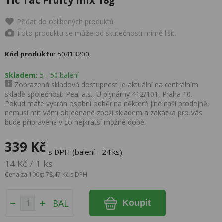
Tic Tac Fruity mix 18g
Přidat do oblíbených produktů
Foto produktu se může od skutečnosti mírně lišit.
Kód produktu:
50413200
Skladem:
5 - 50 balení
Zobrazená skladová dostupnost je aktuální na centrálním
skladě společnosti Peal a.s., U plynárny 412/101, Praha 10.
Pokud máte vybrán osobní odběr na některé jiné naší prodejně,
nemusí mít Vámi objednané zboží skladem a zakázka pro Vás
bude připravena v co nejkratší možné době.
339 Kč
s DPH (balení - 24 ks)
14 Kč / 1 ks
Cena za 100g: 78,47 Kč s DPH
BAL
Koupit