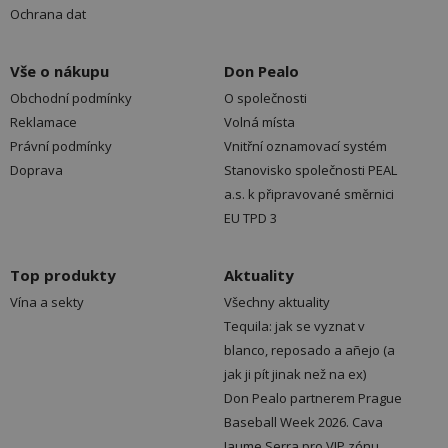
Ochrana dat
Vše o nákupu
Don Pealo
Obchodní podmínky
O společnosti
Reklamace
Volná místa
Právní podmínky
Vnitřní oznamovací systém
Doprava
Stanovisko společnosti PEAL
a.s. k připravované směrnici
EU TPD 3
Top produkty
Aktuality
Vína a sekty
Všechny aktuality
Tequila: jak se vyznat v
blanco, reposado a añejo (a
jak ji pít jinak než na ex)
Don Pealo partnerem Prague
Baseball Week 2026. Cava
Jaume Serra pro VIP zónu