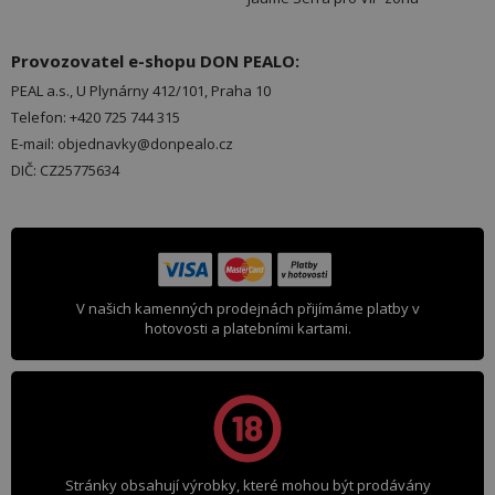
Provozovatel e-shopu DON PEALO:
PEAL a.s., U Plynárny 412/101, Praha 10
Telefon: +420 725 744 315
E-mail: objednavky@donpealo.cz
DIČ: CZ25775634
V našich kamenných prodejnách přijímáme platby v
hotovosti a platebními kartami.
Stránky obsahují výrobky, které mohou být prodávány