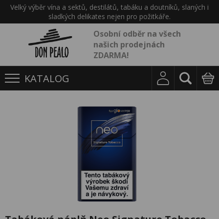
Velký výběr vína a sektů, destilátů, tabáku a doutníků, slaných i
sladkých delikates nejen pro požitkáře.
Osobní odběr na všech
našich prodejnách
ZDARMA!
KATALOG