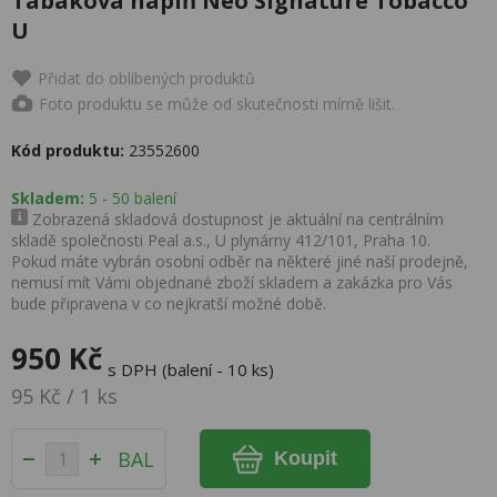
Tabáková náplň Neo Signature Tobacco
U
Přidat do oblíbených produktů
Foto produktu se může od skutečnosti mírně lišit.
Kód produktu:
23552600
Skladem:
5 - 50 balení
Zobrazená skladová dostupnost je aktuální na centrálním
skladě společnosti Peal a.s., U plynárny 412/101, Praha 10.
Pokud máte vybrán osobní odběr na některé jiné naší prodejně,
nemusí mít Vámi objednané zboží skladem a zakázka pro Vás
bude připravena v co nejkratší možné době.
950 Kč
s DPH (balení - 10 ks)
95 Kč / 1 ks
BAL
Koupit