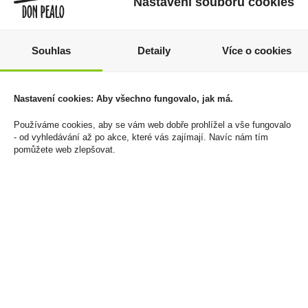
Nastavení souborů cookies
Souhlas
Detaily
Více o cookies
Vodka Nemiroff De
Haribo Happy Cola 100g
Luxe 1l 40%
19 Kč
Nastavení cookies: Aby všechno fungovalo, jak má.
459 Kč
Cena za:
1 ks
Používáme cookies, aby se vám web dobře prohlížel a vše fungovalo
Skladem:
více než 500 ks
Cena za:
1 ks
- od vyhledávání až po akce, které vás zajímají. Navíc nám tím
Skladem:
50 - 100 ks
pomůžete web zlepšovat.