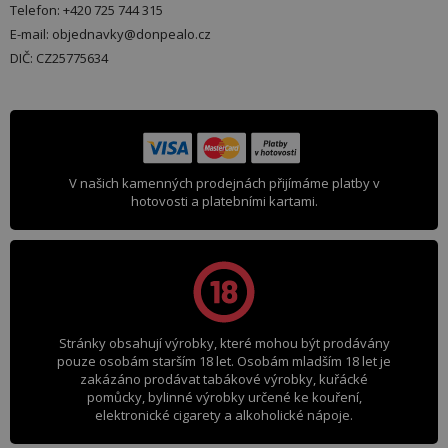
Telefon: +420 725 744 315
E-mail: objednavky@donpealo.cz
DIČ: CZ25775634
V našich kamenných prodejnách přijímáme platby v
hotovosti a platebními kartami.
Stránky obsahují výrobky, které mohou být prodávány
pouze osobám starším 18 let. Osobám mladším 18 let je
zakázáno prodávat tabákové výrobky, kuřácké
pomůcky, bylinné výrobky určené ke kouření,
elektronické cigarety a alkoholické nápoje.