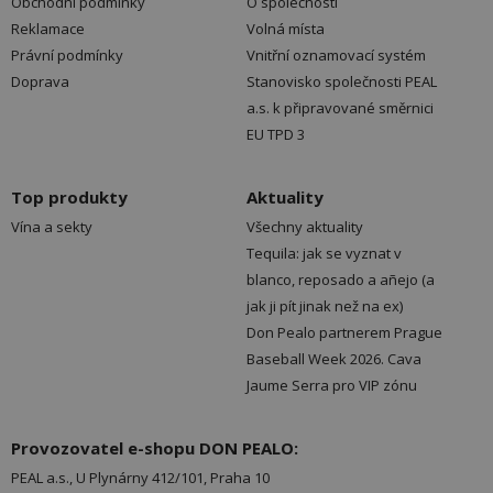
Obchodní podmínky
O společnosti
Reklamace
Volná místa
Právní podmínky
Vnitřní oznamovací systém
Doprava
Stanovisko společnosti PEAL
a.s. k připravované směrnici
EU TPD 3
Top produkty
Aktuality
Vína a sekty
Všechny aktuality
Tequila: jak se vyznat v
blanco, reposado a añejo (a
jak ji pít jinak než na ex)
Don Pealo partnerem Prague
Baseball Week 2026. Cava
Jaume Serra pro VIP zónu
Provozovatel e-shopu DON PEALO:
PEAL a.s., U Plynárny 412/101, Praha 10