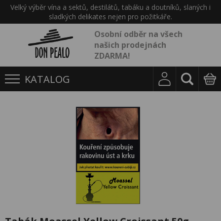
Velký výběr vína a sektů, destilátů, tabáku a doutníků, slaných i
sladkých delikates nejen pro požitkáře.
Osobní odběr na všech
našich prodejnách
ZDARMA!
KATALOG