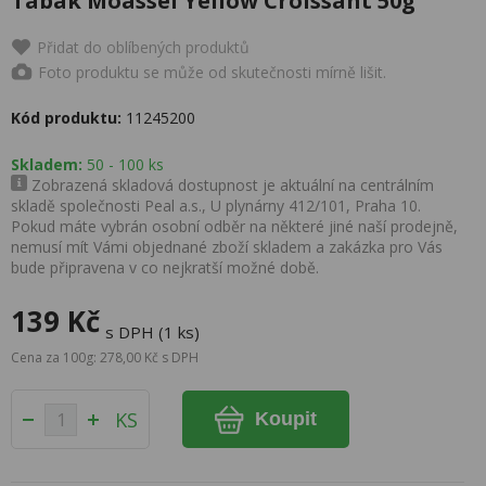
Tabák Moassel Yellow Croissant 50g
Přidat do oblíbených produktů
Foto produktu se může od skutečnosti mírně lišit.
Kód produktu:
11245200
Skladem:
50 - 100 ks
Zobrazená skladová dostupnost je aktuální na centrálním
skladě společnosti Peal a.s., U plynárny 412/101, Praha 10.
Pokud máte vybrán osobní odběr na některé jiné naší prodejně,
nemusí mít Vámi objednané zboží skladem a zakázka pro Vás
bude připravena v co nejkratší možné době.
139 Kč
s DPH (1 ks)
Cena za 100g: 278,00 Kč s DPH
KS
Koupit