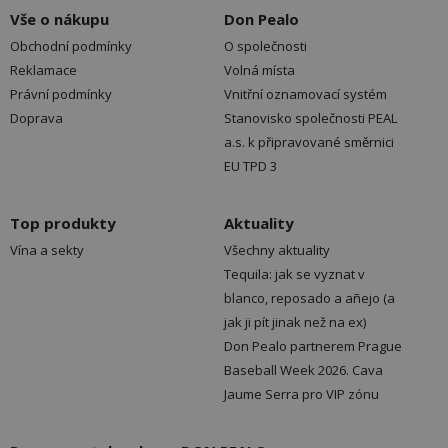
Vše o nákupu
Don Pealo
Obchodní podmínky
O společnosti
Reklamace
Volná místa
Právní podmínky
Vnitřní oznamovací systém
Doprava
Stanovisko společnosti PEAL
a.s. k připravované směrnici
EU TPD 3
Top produkty
Aktuality
Vína a sekty
Všechny aktuality
Tequila: jak se vyznat v
blanco, reposado a añejo (a
jak ji pít jinak než na ex)
Don Pealo partnerem Prague
Baseball Week 2026. Cava
Jaume Serra pro VIP zónu