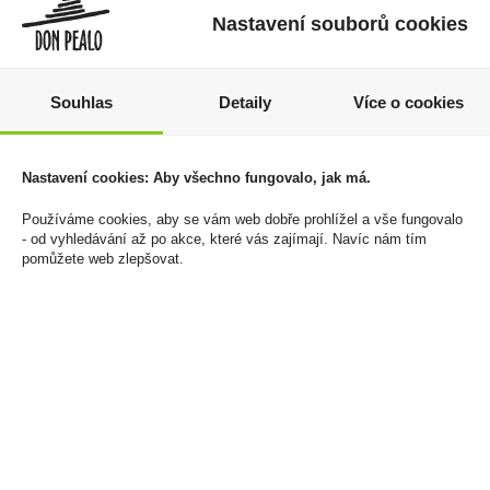
Nastavení souborů cookies
Souhlas
Detaily
Více o cookies
Doutníky Villa
Capitan Bucanero Elixir
Nastavení cookies: Aby všechno fungovalo, jak má.
Zamorano Reserva Can
Dominicano 7YO 0,7l
5ks
34%
Používáme cookies, aby se vám web dobře prohlížel a vše fungovalo
879 Kč
399 Kč
- od vyhledávání až po akce, které vás zajímají. Navíc nám tím
pomůžete web zlepšovat.
Cena za:
krabičku (1 ks)
Cena za:
1 ks
Skladem:
do 5 krabiček
Skladem:
více než 500 ks