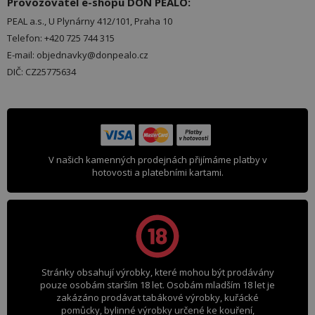
Provozovatel e-shopu DON PEALO:
PEAL a.s., U Plynárny 412/101, Praha 10
Telefon: +420 725 744 315
E-mail: objednavky@donpealo.cz
DIČ: CZ25775634
V našich kamenných prodejnách přijímáme platby v
hotovosti a platebními kartami.
Stránky obsahují výrobky, které mohou být prodávány
pouze osobám starším 18 let. Osobám mladším 18 let je
zakázáno prodávat tabákové výrobky, kuřácké
pomůcky, bylinné výrobky určené ke kouření,