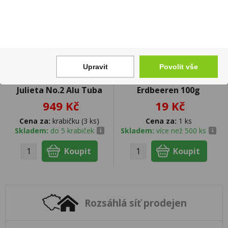
Upravit
Povolit vše
Doutníky Romeo y
Haribo Primavera
Julieta No.2 Alu Tuba
Erdbeeren 100g
949 Kč
19 Kč
Cena za:
krabičku (3 ks)
Cena za:
1 ks
Skladem:
do 5 krabiček
Skladem:
více než 500 ks
Rozsáhlá síť prodejen