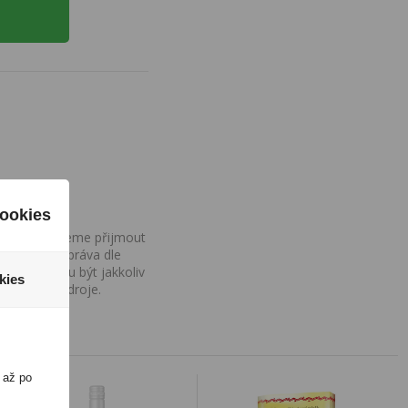
ookies
ovány, nemůžeme přijmout
iv na Vaše práva dle
í a nemohou být jakkoliv
kies
o uvedení zdroje.
 až po