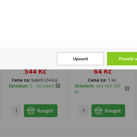
Zapalovač Clipper
Vodka Leon
Upravit
Povolit 
CP11RH Out of Weed
St.Nicolaus 0,2l 37,5%
544 Kč
64 Kč
Cena za:
balení (24 ks)
Cena za:
1 ks
Skladem:
5 - 50 balení
Skladem:
více než 500
ks