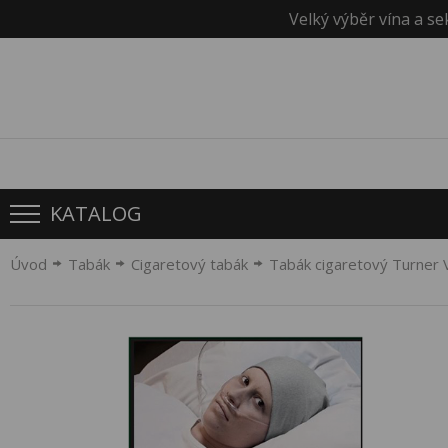
Velký výběr vína a se
KATALOG
Úvod
Tabák
Cigaretový tabák
Tabák cigaretový Turner V