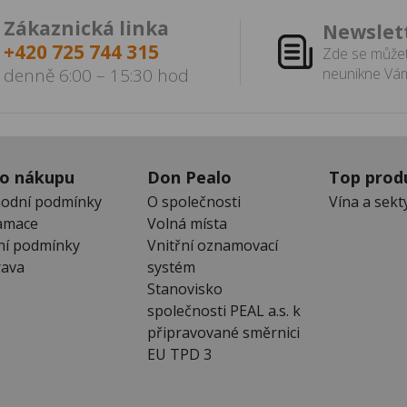
Zákaznická linka
Newslet
+420 725 744 315
Zde se můžet
denně 6:00 – 15:30 hod
neunikne Vám
 o nákupu
Don Pealo
Top prod
odní podmínky
O společnosti
Vína a sekt
amace
Volná místa
ní podmínky
Vnitřní oznamovací
ava
systém
Stanovisko
společnosti PEAL a.s. k
připravované směrnici
EU TPD 3