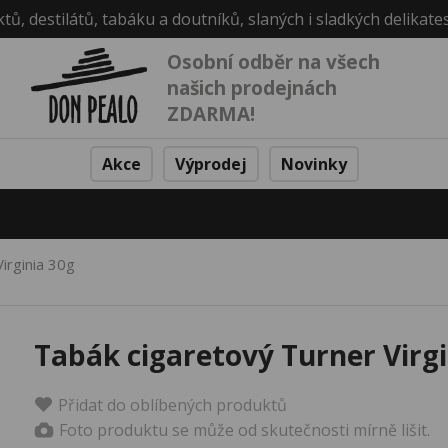
ktů, destilátů, tabáku a doutníků, slaných i sladkých delikate
Osobní odběr na všech
našich prodejnách
ZDARMA!
Akce
Výprodej
Novinky
irginia 30g
Tabák cigaretový Turner Virgi
Přidat do oblíbených produktů
Foto produktu se může od skutečnosti mírně lišit.