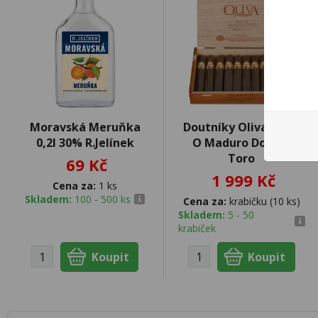
Moravská Meruňka
Doutníky Oliva Serie
0,2l 30% R.Jelínek
O Maduro Double
Toro
69 Kč
1 999 Kč
Cena za:
1 ks
Skladem:
100 - 500 ks
Cena za:
krabičku (10 ks)
Skladem:
5 - 50
krabiček