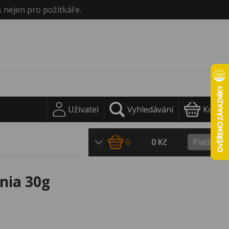
s nejen pro požitkáře.
Uživatel
Vyhledávání
Košík
0
0 Kč
Platit
nia 30g