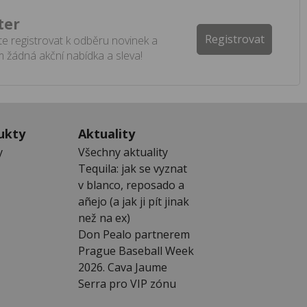
ter
Registrovat
e registrovat k odběru novinek a
 žádná akční nabídka a sleva!
ukty
Aktuality
y
Všechny aktuality
Tequila: jak se vyznat
v blanco, reposado a
añejo (a jak ji pít jinak
než na ex)
Don Pealo partnerem
Prague Baseball Week
2026. Cava Jaume
Serra pro VIP zónu