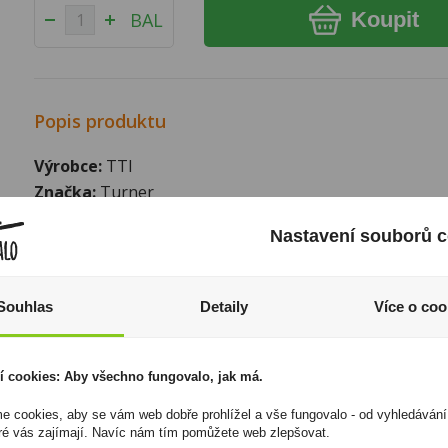
Koupit
BAL
Popis produktu
Výrobce:
TTI
Značka:
Turner
Způsob balení:
Papir do 50g
Nastavení souborů c
I přesto, že jsou informace o výrobcích pravidelně aktualiz
odpovědnost za jakékoliv nesprávné informace. To však nemá vl
zákona. Tyto informace jsou podávány pouze pro osobní použit
Souhlas
Detaily
Více o coo
kopírovány bez předchozího souhlasu DonPealo ani bez řádnéh
í cookies: Aby všechno fungovalo, jak má.
 cookies, aby se vám web dobře prohlížel a vše fungovalo - od vyhledávání
ré vás zajímají. Navíc nám tím pomůžete web zlepšovat.