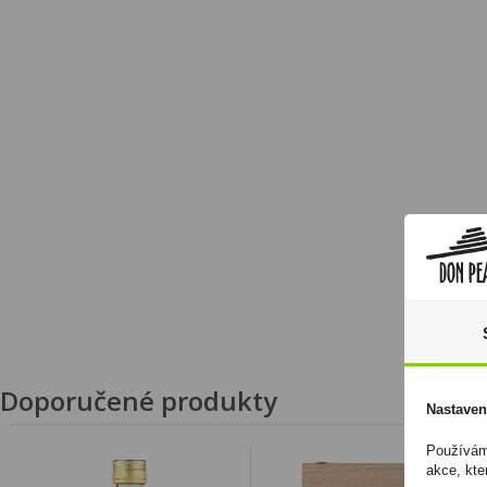
Doporučené produkty
Nastaven
Používáme
akce, kte