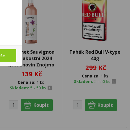
Cabernet Sauvignon
Tabák Red Bull V-type
vše
rosé Jakostní 2024
40g
0,75l Znovín Znojmo
299 Kč
139 Kč
Cena za:
1 ks
Skladem:
5 - 50 ks
Cena za:
1 ks
Skladem:
5 - 50 ks