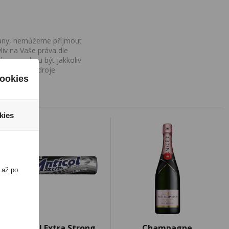
ovány, nemůžeme přijmout
iv na Vaše práva dle
í a nemohou být jakkoliv
o uvedení zdroje.
ookies
kies
 až po
Anticol Extra Strong
Champagne