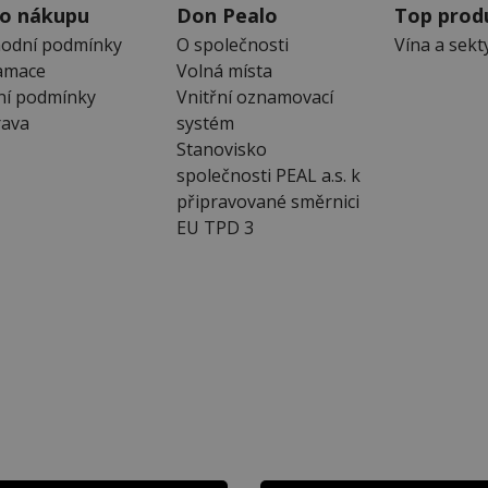
 o nákupu
Don Pealo
Top prod
odní podmínky
O společnosti
Vína a sekt
amace
Volná místa
ní podmínky
Vnitřní oznamovací
ava
systém
Stanovisko
společnosti PEAL a.s. k
připravované směrnici
EU TPD 3