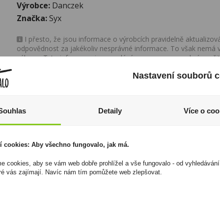
Výrobce:
Danczek
Značka:
Syx
I přesto, že jsou informace o výrobcích pravidelně aktualiz
odpovědnost za jakékoliv nesprávné informace. To však nemá vl
zákona. Tyto informace jsou podávány pouze pro osobní použit
kopírovány bez předchozího souhlasu DonPealo ani bez řádnéh
Nastavení souborů c
Souhlas
Detaily
Více o coo
í cookies: Aby všechno fungovalo, jak má.
 cookies, aby se vám web dobře prohlížel a vše fungovalo - od vyhledávání
ré vás zajímají. Navíc nám tím pomůžete web zlepšovat.
Jojo Arašídky v Cukru
Doutníky Henri