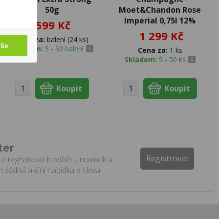
50g
Moet&Chandon Rose
Imperial 0,75l 12%
599 Kč
1 299 Kč
Cena za:
balení (24 ks)
vše
Skladem:
5 - 50 balení
Cena za:
1 ks
Skladem:
5 - 50 ks
ter
Registrovat
e registrovat k odběru novinek a
 žádná akční nabídka a sleva!