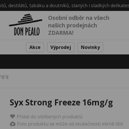
ktů, destilátů, tabáku a doutníků, slaných i sladkých delikate
Osobní odběr na všech
našich prodejnách
ZDARMA!
Akce
Výprodej
Novinky
mg/g
Syx Strong Freeze 16mg/g
Přidat do oblíbených produktů
Foto produktu se může od skutečnosti mírně lišit.