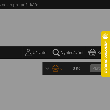
s nejen pro požitkáře.
Uživatel
Vyhledávání
Košík
0
0 Kč
Platit