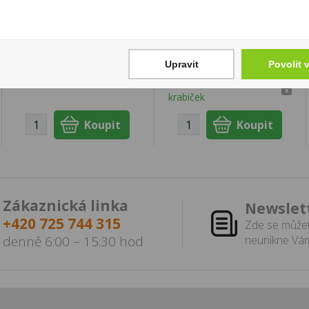
60g
Wintermans Panatela
5ks
19 Kč
169 Kč
Cena za:
1 ks
Upravit
Povolit 
Skladem:
více než 500
Cena za:
krabičku (1 ks)
ks
Skladem:
100 - 500
krabiček
Zákaznická linka
Newslet
+420 725 744 315
Zde se můžet
denně 6:00 – 15:30 hod
neunikne Vám