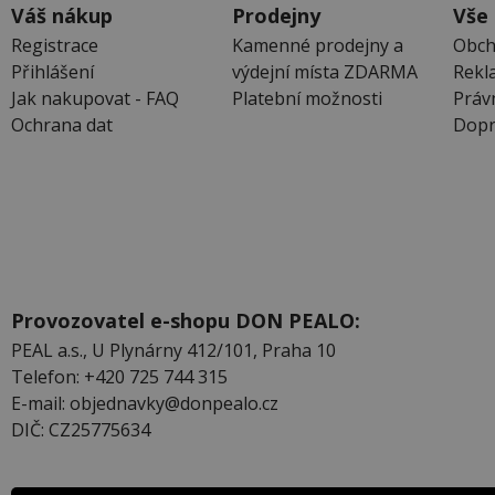
Váš nákup
Prodejny
Vše
Registrace
Kamenné prodejny a
Obch
Přihlášení
výdejní místa ZDARMA
Rekl
Jak nakupovat - FAQ
Platební možnosti
Práv
Ochrana dat
Dopr
Provozovatel e-shopu DON PEALO:
PEAL a.s., U Plynárny 412/101, Praha 10
Telefon: +420 725 744 315
E-mail: objednavky@donpealo.cz
DIČ: CZ25775634