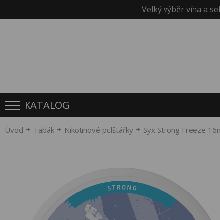
Velký výběr vína a se
KATALOG
Úvod
Tabák
Nikotinové polštářky
Syx Strong Freeze 16