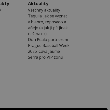
ukty
Aktuality
y
Všechny aktuality
Tequila: jak se vyznat
v blanco, reposado a
añejo (a jak ji pít jinak
než na ex)
Don Pealo partnerem
Prague Baseball Week
2026. Cava Jaume
Serra pro VIP zónu