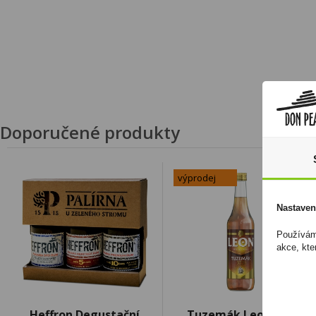
Doporučené produkty
výprodej
Nastaven
Používáme
akce, kte
Heffron Degustační
Tuzemák Leon 0,5l