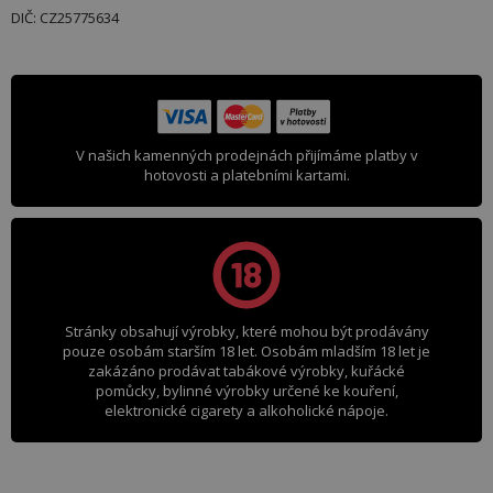
DIČ: CZ25775634
V našich kamenných prodejnách přijímáme platby v
hotovosti a platebními kartami.
Stránky obsahují výrobky, které mohou být prodávány
pouze osobám starším 18 let. Osobám mladším 18 let je
zakázáno prodávat tabákové výrobky, kuřácké
pomůcky, bylinné výrobky určené ke kouření,
elektronické cigarety a alkoholické nápoje.