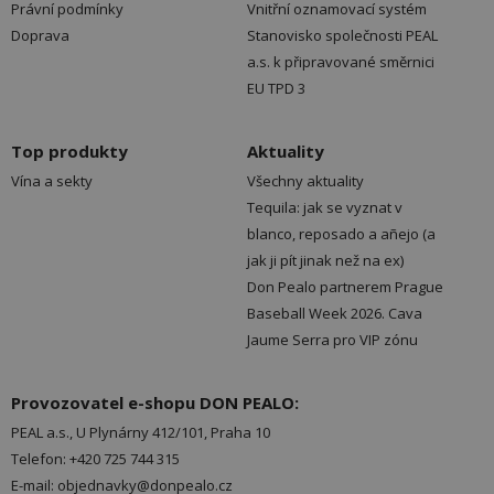
Právní podmínky
Vnitřní oznamovací systém
Doprava
Stanovisko společnosti PEAL
a.s. k připravované směrnici
EU TPD 3
Top produkty
Aktuality
Vína a sekty
Všechny aktuality
Tequila: jak se vyznat v
blanco, reposado a añejo (a
jak ji pít jinak než na ex)
Don Pealo partnerem Prague
Baseball Week 2026. Cava
Jaume Serra pro VIP zónu
Provozovatel e-shopu DON PEALO:
PEAL a.s., U Plynárny 412/101, Praha 10
Telefon: +420 725 744 315
E-mail: objednavky@donpealo.cz