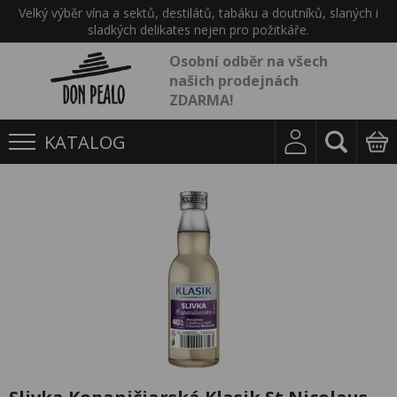
Velký výběr vína a sektů, destilátů, tabáku a doutníků, slaných i
sladkých delikates nejen pro požitkáře.
Osobní odběr na všech
našich prodejnách
ZDARMA!
KATALOG