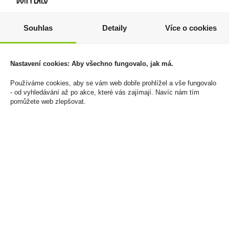
Souhlas
Detaily
Více o cookies
Nicotinové sáčky 77
Marlboro Crafted Gold
Strawberry Medium
KS Box 20 166Kč U
16mg/g
1 660 Kč
Nastavení cookies: Aby všechno fungovalo, jak má.
125 Kč
Cena za:
balení (10 ks)
Používáme cookies, aby se vám web dobře prohlížel a vše fungovalo
Skladem:
do 5 balení
Cena za:
1 ks
- od vyhledávání až po akce, které vás zajímají. Navíc nám tím
Skladem:
50 - 100 ks
pomůžete web zlepšovat.