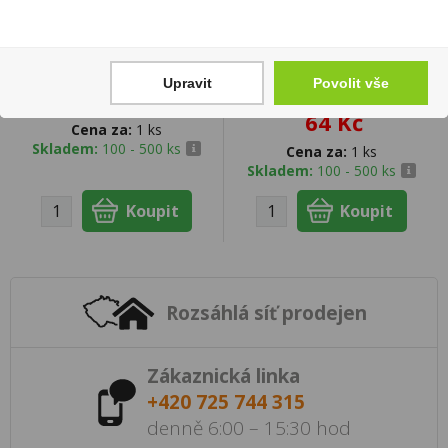
Nina řezy 50g Nakup
Avanti Fragola Jahoda
Upravit
Povolit vše
0,75l
16 Kč
64 Kč
Cena za:
1 ks
Skladem:
100 - 500 ks
Cena za:
1 ks
Skladem:
100 - 500 ks
Rozsáhlá síť prodejen
Zákaznická linka
+420 725 744 315
denně 6:00 – 15:30 hod