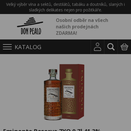
Velký výběr vína a sektů, destilátů, tabáku a doutníků, slaných i
sladkých delikates nejen pro požitkáře.
Osobní odběr na všech
našich prodejnách
ZDARMA!
KATALOG