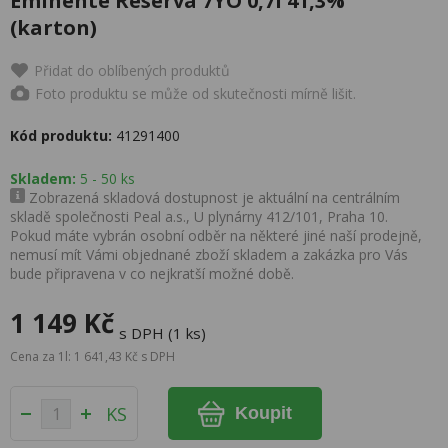
Eminente Reserva 7YO 0,7l 41,3%
(karton)
Přidat do oblíbených produktů
Foto produktu se může od skutečnosti mírně lišit.
Kód produktu:
41291400
Skladem:
5 - 50 ks
Zobrazená skladová dostupnost je aktuální na centrálním
skladě společnosti Peal a.s., U plynárny 412/101, Praha 10.
Pokud máte vybrán osobní odběr na některé jiné naší prodejně,
nemusí mít Vámi objednané zboží skladem a zakázka pro Vás
bude připravena v co nejkratší možné době.
1 149 Kč
s DPH (1 ks)
Cena za 1l: 1 641,43 Kč s DPH
KS
Koupit