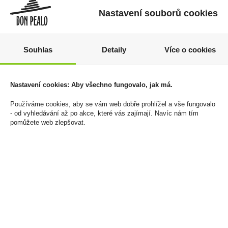
Nastavení souborů cookies
Souhlas
Detaily
Více o cookies
Nastavení cookies: Aby všechno fungovalo, jak má.
Dutinky Camel 200ks
Zapalovač Clipper
CMP11R Silver+Giftbox
43 Kč
Používáme cookies, aby se vám web dobře prohlížel a vše fungovalo
- od vyhledávání až po akce, které vás zajímají. Navíc nám tím
150 Kč
Cena za:
1 ks
pomůžete web zlepšovat.
Skladem:
100 - 500 ks
Cena za:
1 ks
Skladem:
100 - 500 ks