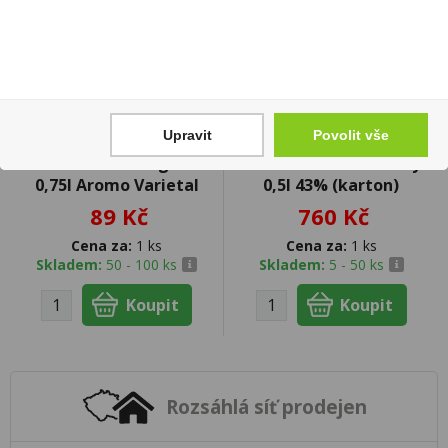
Upravit
Povolit vše
Cabernet Sauvignon
Gin Pálava London Dry
0,75l Aromo Varietal
0,5l 43% (karton)
89 Kč
760 Kč
Cena za:
1 ks
Cena za:
1 ks
Skladem:
50 - 100 ks
Skladem:
5 - 50 ks
Rozsáhlá síť prodejen