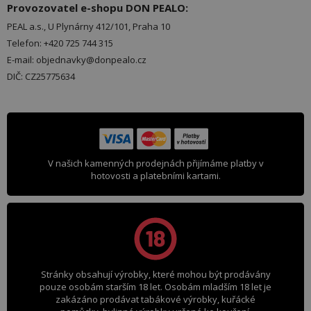
Provozovatel e-shopu DON PEALO:
PEAL a.s., U Plynárny 412/101, Praha 10
Telefon: +420 725 744 315
E-mail: objednavky@donpealo.cz
DIČ: CZ25775634
V našich kamenných prodejnách přijímáme platby v
hotovosti a platebními kartami.
Stránky obsahují výrobky, které mohou být prodávány
pouze osobám starším 18 let. Osobám mladším 18 let je
zakázáno prodávat tabákové výrobky, kuřácké