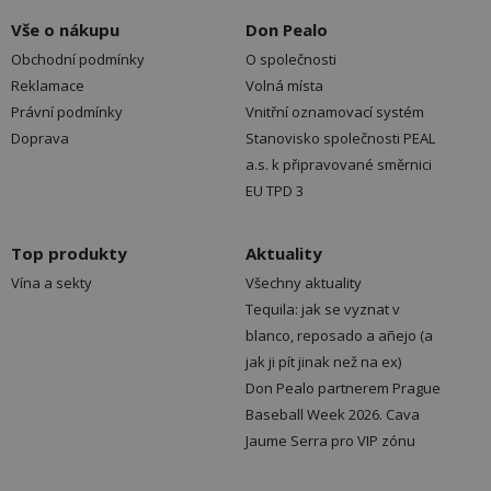
Vše o nákupu
Don Pealo
Obchodní podmínky
O společnosti
Reklamace
Volná místa
Právní podmínky
Vnitřní oznamovací systém
Doprava
Stanovisko společnosti PEAL
a.s. k připravované směrnici
EU TPD 3
Top produkty
Aktuality
Vína a sekty
Všechny aktuality
Tequila: jak se vyznat v
blanco, reposado a añejo (a
jak ji pít jinak než na ex)
Don Pealo partnerem Prague
Baseball Week 2026. Cava
Jaume Serra pro VIP zónu