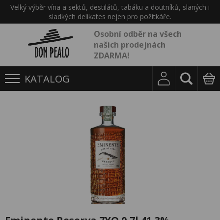
Velký výběr vína a sektů, destilátů, tabáku a doutníků, slaných i
sladkých delikates nejen pro požitkáře.
Osobní odběr na všech
našich prodejnách
ZDARMA!
KATALOG