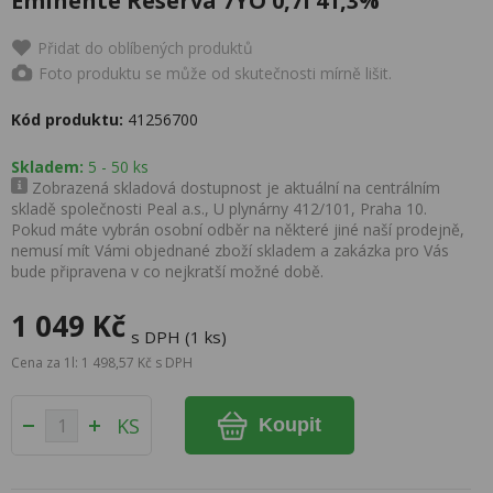
Eminente Reserva 7YO 0,7l 41,3%
Přidat do oblíbených produktů
Foto produktu se může od skutečnosti mírně lišit.
Kód produktu:
41256700
Skladem:
5 - 50 ks
Zobrazená skladová dostupnost je aktuální na centrálním
skladě společnosti Peal a.s., U plynárny 412/101, Praha 10.
Pokud máte vybrán osobní odběr na některé jiné naší prodejně,
nemusí mít Vámi objednané zboží skladem a zakázka pro Vás
bude připravena v co nejkratší možné době.
1 049 Kč
s DPH (1 ks)
Cena za 1l: 1 498,57 Kč s DPH
KS
Koupit