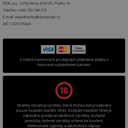
PEAL a.s., U Plynárny 412/101, Praha 10
Telefon: +420 725 744 315
E-mail: objednavky@donpealo.cz
DIČ: CZ25775634
V našich kamenných prodejnách přijímáme platby v
hotovosti a platebními kartami.
Stránky obsahují výrobky, které mohou být prodávány
pouze osobám starším 18 let. Osobám mladším 18 let je
zakázáno prodávat tabákové výrobky, kuřácké
pomůcky, bylinné výrobky určené ke kouření,
elektronické cigarety a alkoholické nápoje.