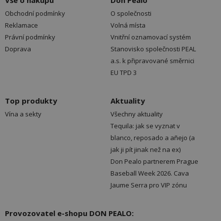
Vše o nákupu
Don Pealo
Obchodní podmínky
O společnosti
Reklamace
Volná místa
Právní podmínky
Vnitřní oznamovací systém
Doprava
Stanovisko společnosti PEAL
a.s. k připravované směrnici
EU TPD 3
Top produkty
Aktuality
Vína a sekty
Všechny aktuality
Tequila: jak se vyznat v
blanco, reposado a añejo (a
jak ji pít jinak než na ex)
Don Pealo partnerem Prague
Baseball Week 2026. Cava
Jaume Serra pro VIP zónu
Provozovatel e-shopu DON PEALO: