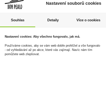
Nastavení souborů cookies
Souhlas
Detaily
Více o cookies
Doutníky Stanislaw
Dutinky Winston Classic
Cigars Jumbo
Red 200ks
Nastavení cookies: Aby všechno fungovalo, jak má.
369 Kč
39 Kč
Používáme cookies, aby se vám web dobře prohlížel a vše fungovalo
- od vyhledávání až po akce, které vás zajímají. Navíc nám tím
Cena za:
1 ks
Cena za:
1 ks
pomůžete web zlepšovat.
Skladem:
5 - 50 ks
Skladem:
50 - 100 ks