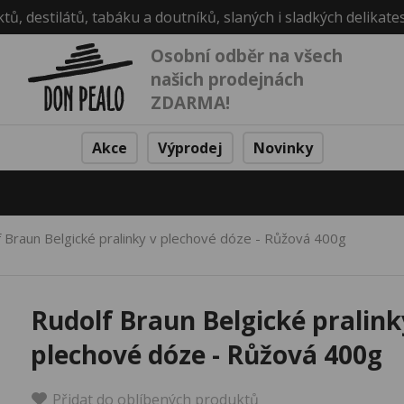
ktů, destilátů, tabáku a doutníků, slaných i sladkých delikate
Osobní odběr na všech
našich prodejnách
ZDARMA!
Akce
Výprodej
Novinky
 Braun Belgické pralinky v plechové dóze - Růžová 400g
Rudolf Braun Belgické pralink
plechové dóze - Růžová 400g
Přidat do oblíbených produktů