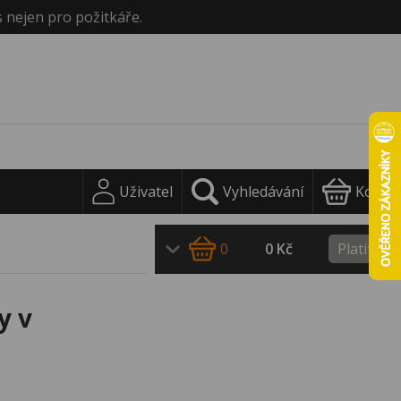
s nejen pro požitkáře.
Uživatel
Vyhledávání
Košík
0
0 Kč
Platit
y v