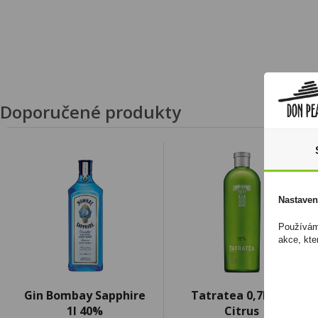
Doporučené produkty
Nastaven
Používáme
akce, kte
Gin Bombay Sapphire
Tatratea 0,7l 32%
1l 40%
Citrus