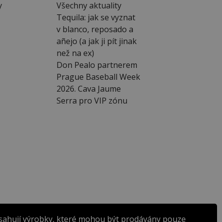
y
Všechny aktuality
Tequila: jak se vyznat
v blanco, reposado a
añejo (a jak ji pít jinak
než na ex)
Don Pealo partnerem
Prague Baseball Week
2026. Cava Jaume
Serra pro VIP zónu
sahují výrobky, které mohou být prodávány pouze