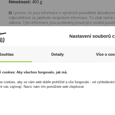
Hmotnost:
400 g
I přesto, že jsou informace o výrobcích pravidelně aktualiz
odpovědnost za jakékoliv nesprávné informace. To však nemá vl
zákona. Tyto informace jsou podávány pouze pro osobní použit
kopírovány bez předchozího souhlasu DonPealo ani bez řádnéh
Nastavení souborů c
Souhlas
Detaily
Více o coo
í cookies: Aby všechno fungovalo, jak má.
 cookies, aby se vám web dobře prohlížel a vše fungovalo - od vyhledávání
ré vás zajímají. Navíc nám tím pomůžete web zlepšovat.
Banány v čokoládě
Capitan Bucanero
45g
Elixir Dominicano 7YO