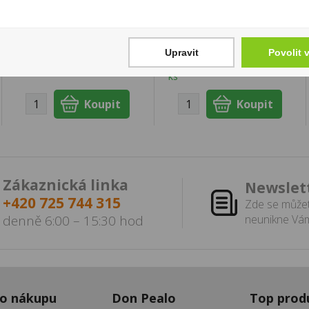
0,7l 34%
18 Kč
399 Kč
Cena za:
1 ks
Skladem:
100 - 500 ks
Cena za:
1 ks
Upravit
Povolit 
Skladem:
více než 500
ks
Zákaznická linka
Newslet
+420 725 744 315
Zde se můžet
denně 6:00 – 15:30 hod
neunikne Vám
 o nákupu
Don Pealo
Top prod