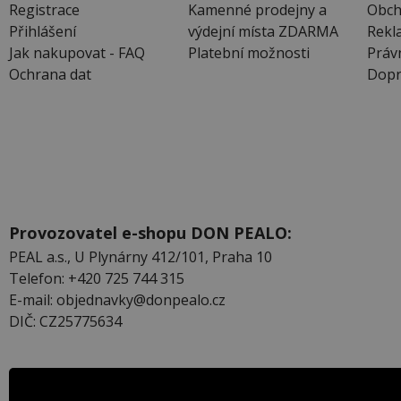
Registrace
Kamenné prodejny a
Obch
Přihlášení
výdejní místa ZDARMA
Rekl
Jak nakupovat - FAQ
Platební možnosti
Práv
Ochrana dat
Dopr
Provozovatel e-shopu DON PEALO:
PEAL a.s., U Plynárny 412/101, Praha 10
Telefon: +420 725 744 315
E-mail: objednavky@donpealo.cz
DIČ: CZ25775634