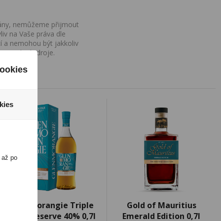
ovány, nemůžeme přijmout
iv na Vaše práva dle
í a nemohou být jakkoliv
o uvedení zdroje.
ookies
kies
 až po
Glenmorangie Triple
Gold of Mauritius
Cask Reserve 40% 0,7l
Emerald Edition 0,7l