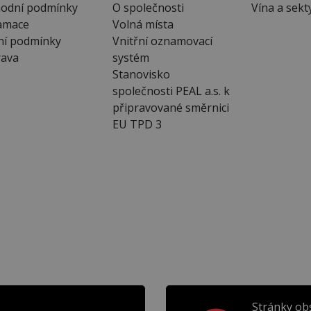
odní podmínky
O společnosti
Vína a sekt
amace
Volná místa
ní podmínky
Vnitřní oznamovací
ava
systém
Stanovisko
společnosti PEAL a.s. k
připravované směrnici
EU TPD 3
Stránky ob