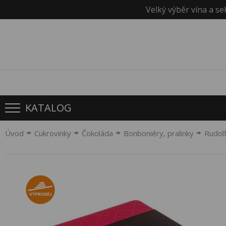
Velký výběr vína a se
KATALOG
Úvod
Cukrovinky
Čokoláda
Bonboniéry, pralinky
Rudolf