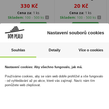
330 Kč
20 Kč
Cena za:
1 ks
Cena za:
1 ks
Skladem:
100 - 500 ks
Skladem:
100 - 500 ks
Nastavení souborů cookies
Souhlas
Detaily
Více o cookies
Nastavení cookies: Aby všechno fungovalo, jak má.
Používáme cookies, aby se vám web dobře prohlížel a vše fungovalo
- od vyhledávání až po akce, které vás zajímají. Navíc nám tím
pomůžete web zlepšovat.
Hašlerky Original 35g
Doutníky Casa de
Garcia Toro
24 Kč