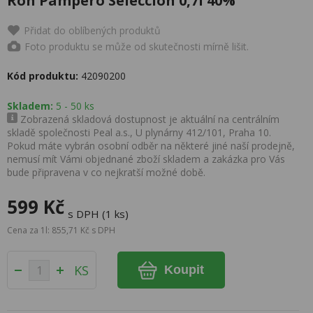
Ron Pampero Seleccion 0,7l 40%
Přidat do oblíbených produktů
Foto produktu se může od skutečnosti mírně lišit.
Kód produktu:
42090200
Skladem:
5 - 50 ks
Zobrazená skladová dostupnost je aktuální na centrálním
skladě společnosti Peal a.s., U plynárny 412/101, Praha 10.
Pokud máte vybrán osobní odběr na některé jiné naší prodejně,
nemusí mít Vámi objednané zboží skladem a zakázka pro Vás
bude připravena v co nejkratší možné době.
599 Kč
s DPH (1 ks)
Cena za 1l: 855,71 Kč s DPH
KS
Koupit