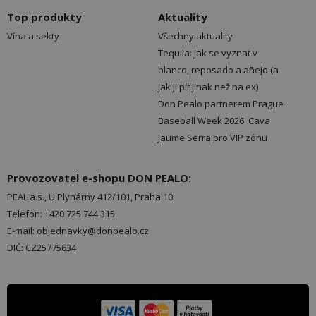
Top produkty
Aktuality
Vína a sekty
Všechny aktuality
Tequila: jak se vyznat v
blanco, reposado a añejo (a
jak ji pít jinak než na ex)
Don Pealo partnerem Prague
Baseball Week 2026. Cava
Jaume Serra pro VIP zónu
Provozovatel e-shopu DON PEALO:
PEAL a.s., U Plynárny 412/101, Praha 10
Telefon: +420 725 744 315
E-mail: objednavky@donpealo.cz
DIČ: CZ25775634