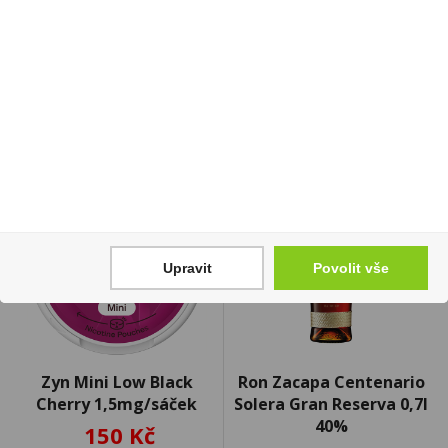
679 Kč
Cena za:
1 ks
Skladem:
5 - 50 ks
Cena za:
krabičku (10 ks)
Skladem:
5 - 50 krabiček
sleva -9%
Upravit
Povolit vše
Zyn Mini Low Black
Ron Zacapa Centenario
Cherry 1,5mg/sáček
Solera Gran Reserva 0,7l
40%
150 Kč