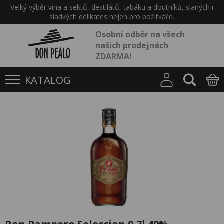
Velký výběr vína a sektů, destilátů, tabáku a doutníků, slaných i
sladkých delikates nejen pro požitkáře.
Osobní odběr na všech
našich prodejnách
ZDARMA!
KATALOG