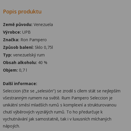
Popis produktu
Země původu:
Venezuela
Výrobce:
UPB
Značka:
Ron Pampero
Způsob balení:
Sklo 0,75l
Typ:
venezuelský rum
Obsah alkoholu:
40 %
Objem:
0,7 l
Další informace:
Seleccion (čte se „selesión“) se zrodil s cílem stát se nejlepším
všestranným rumem na světě. Rum Pampero Seleccion je
unikátní směsí mladších rumů s komplexní a strukturovanou
chutí výběrových vyzrálých rumů. To ho předurčuje k
vychutnávání jak samostatně, tak i v luxusních míchaných
nápojích.