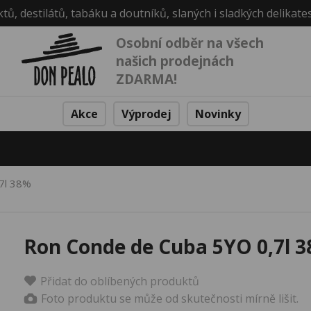
ktů, destilátů, tabáku a doutníků, slaných i sladkých delikate
Osobní odběr na všech
našich prodejnách
ZDARMA!
Akce
Výprodej
Novinky
7l 38%
Ron Conde de Cuba 5YO 0,7l 
Přidat do oblíbených produktů
Foto produktu se může od skutečnosti mírně lišit.