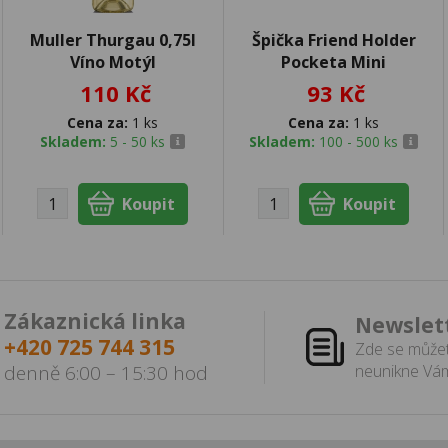
Muller Thurgau 0,75l
Špička Friend Holder
Víno Motýl
Pocketa Mini
110 Kč
93 Kč
Cena za:
1 ks
Cena za:
1 ks
Skladem:
5 - 50 ks
Skladem:
100 - 500 ks
Zákaznická linka
Newslet
+420 725 744 315
Zde se můžet
denně 6:00 – 15:30 hod
neunikne Vám