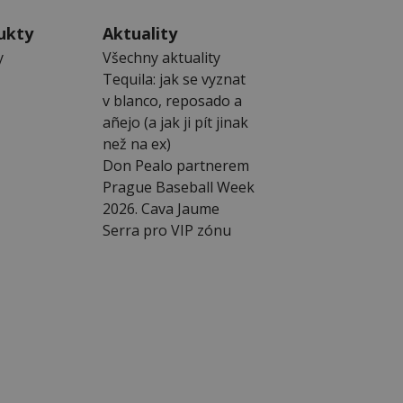
ukty
Aktuality
y
Všechny aktuality
Tequila: jak se vyznat
v blanco, reposado a
añejo (a jak ji pít jinak
než na ex)
Don Pealo partnerem
Prague Baseball Week
2026. Cava Jaume
Serra pro VIP zónu