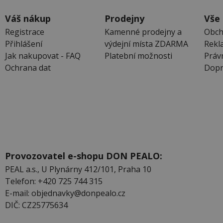
Váš nákup
Prodejny
Vše
Registrace
Kamenné prodejny a
Obch
Přihlášení
výdejní místa ZDARMA
Rekl
Jak nakupovat - FAQ
Platební možnosti
Práv
Ochrana dat
Dopr
Provozovatel e-shopu DON PEALO:
PEAL a.s., U Plynárny 412/101, Praha 10
Telefon: +420 725 744 315
E-mail: objednavky@donpealo.cz
DIČ: CZ25775634