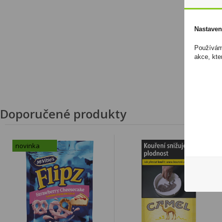
Nastaven
Používáme
akce, kte
Doporučené produkty
novinka