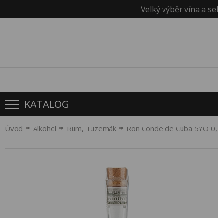
Velký výběr vína a se
KATALOG
Úvod
Alkohol
Rum, Tuzemák
Ron Conde de Cuba 5YO 0,