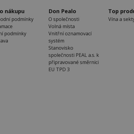
 o nákupu
Don Pealo
Top prod
odní podmínky
O společnosti
Vína a sekt
amace
Volná místa
ní podmínky
Vnitřní oznamovací
ava
systém
Stanovisko
společnosti PEAL a.s. k
připravované směrnici
EU TPD 3