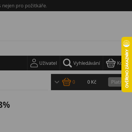
s nejen pro požitkáře.
Uživatel
Vyhledávání
Košík
0
0 Kč
Platit
38%