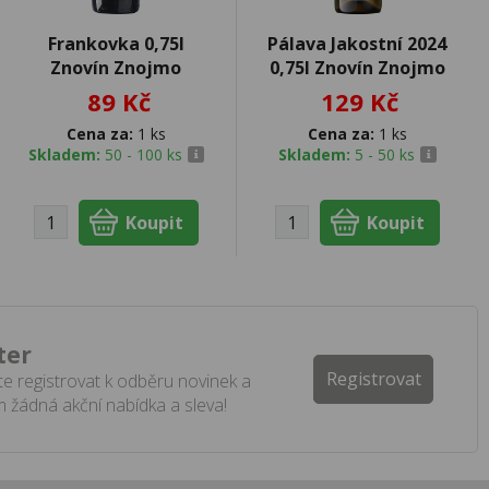
Frankovka 0,75l
Pálava Jakostní 2024
Znovín Znojmo
0,75l Znovín Znojmo
89 Kč
129 Kč
Cena za:
1 ks
Cena za:
1 ks
Skladem:
50 - 100 ks
Skladem:
5 - 50 ks
ter
Registrovat
e registrovat k odběru novinek a
 žádná akční nabídka a sleva!