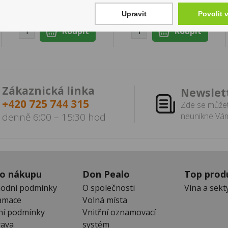
Skladem:
více než 500
ks
Upravit
Povolit 
Zákaznická linka
Newslet
+420 725 744 315
Zde se můžet
denně 6:00 – 15:30 hod
neunikne Vám
 o nákupu
Don Pealo
Top prod
odní podmínky
O společnosti
Vína a sekt
amace
Volná místa
ní podmínky
Vnitřní oznamovací
ava
systém