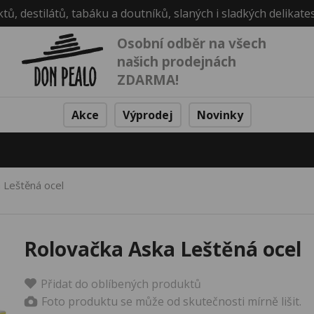
ktů, destilátů, tabáku a doutníků, slaných i sladkých delikate
Osobní odběr na všech
našich prodejnách
ZDARMA!
Akce
Výprodej
Novinky
 Leštěná ocel
Rolovačka Aska Leštěná ocel
Přidat do oblíbených produktů
Foto produktu se může od skutečnosti mírně lišit.