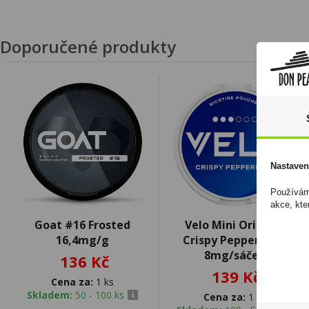
Doporučené produkty
Nastaven
Používáme
akce, kte
Goat #16 Frosted
Velo Mini Original
16,4mg/g
Crispy Peppermint
8mg/sáček
136 Kč
139 Kč
Cena za:
1 ks
Skladem:
50 - 100 ks
Cena za:
1 ks