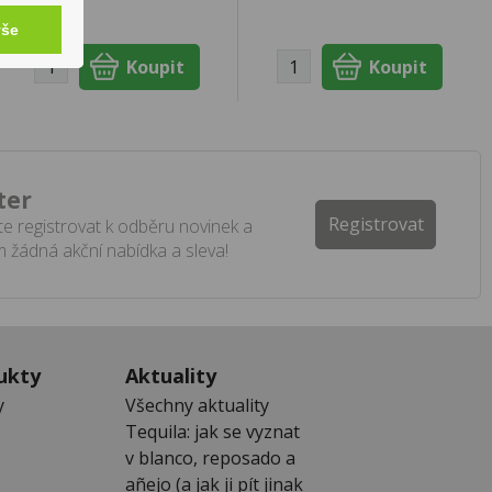
vše
ter
Registrovat
e registrovat k odběru novinek a
 žádná akční nabídka a sleva!
ukty
Aktuality
y
Všechny aktuality
Tequila: jak se vyznat
v blanco, reposado a
añejo (a jak ji pít jinak