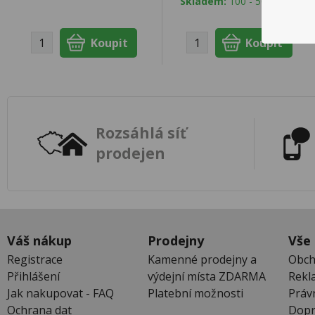
Skladem:
100 - 500 ks
Rozsáhlá síť
prodejen
Váš nákup
Prodejny
Vše
Registrace
Kamenné prodejny a
Obch
Přihlášení
výdejní místa ZDARMA
Rekl
Jak nakupovat - FAQ
Platební možnosti
Práv
Ochrana dat
Dopr