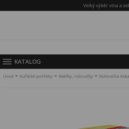
Velký výběr vína a se
KATALOG
Úvod
Kuřácké potřeby
Baličky, rolovačky
Rolovačka Aska