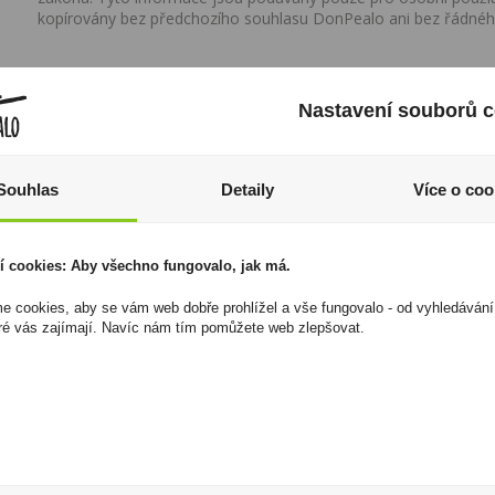
kopírovány bez předchozího souhlasu DonPealo ani bez řádnéh
Nastavení souborů c
Souhlas
Detaily
Více o coo
í cookies: Aby všechno fungovalo, jak má.
 cookies, aby se vám web dobře prohlížel a vše fungovalo - od vyhledávání
ré vás zajímají. Navíc nám tím pomůžete web zlepšovat.
Kamínky do
Chardonnay 0,75l La
Zapalovačů Zippo
Croisade
Flint
89 Kč
50 Kč
Cena za:
1 ks
Skladem:
více než 500
Cena za:
1 ks
ks