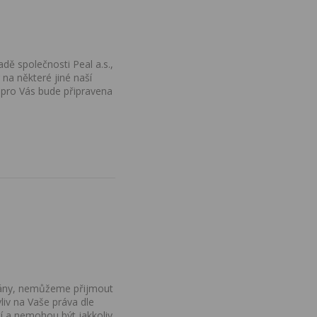
dě společnosti Peal a.s.,
na některé jiné naší
 pro Vás bude připravena
ovány, nemůžeme přijmout
iv na Vaše práva dle
í a nemohou být jakkoliv