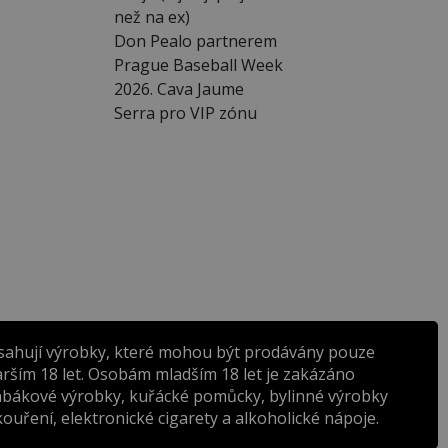
než na ex)
Don Pealo partnerem
Prague Baseball Week
2026. Cava Jaume
Serra pro VIP zónu
sahují výrobky, které mohou být prodávány pouze
rším 18 let. Osobám mladším 18 let je zakázáno
abákové výrobky, kuřácké pomůcky, bylinné výrobky
ouření, elektronické cigarety a alkoholické nápoje.