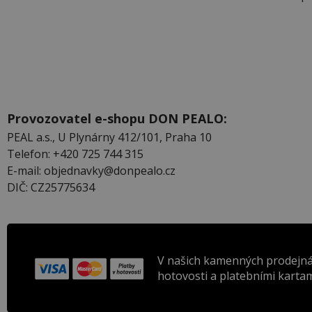
Provozovatel e-shopu DON PEALO:
PEAL a.s., U Plynárny 412/101, Praha 10
Telefon: +420 725 744 315
E-mail: objednavky@donpealo.cz
DIČ: CZ25775634
V našich kamenných prodejná
hotovosti a platebními kartam