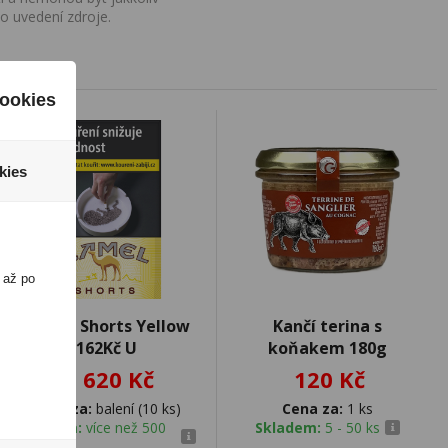
o uvedení zdroje.
ookies
kies
 až po
CAMEL Shorts Yellow
Kančí terina s
162Kč U
koňakem 180g
1 620 Kč
120 Kč
Cena za:
balení (10 ks)
Cena za:
1 ks
Skladem:
více než 500
Skladem:
5 - 50 ks
balení