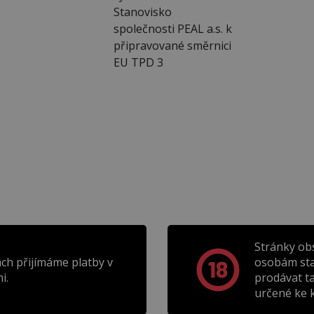
Stanovisko
společnosti PEAL a.s. k
připravované směrnici
EU TPD 3
Stránky ob
ch přijímáme platby v
osobám sta
i.
prodávat t
určené ke k