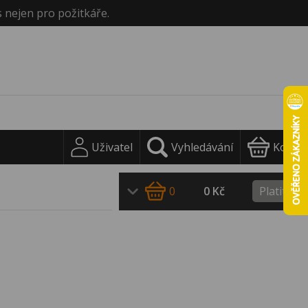
s nejen pro požitkáře.
Uživatel
Vyhledávání
Košík
0
0 Kč
Platit