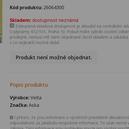
Kód produktu:
26064300
Skladem:
dostupnost neznámá
Zobrazená skladová dostupnost je aktuální na centrálním skla
U plynárny 412/101, Praha 10. Pokud máte vybrán osobní odběr 
prodejně, nemusí mít Vámi objednané zboží skladem a zakázka
v co nejkratší možné době.
Produkt není možné objednat.
Popis produktu
Výrobce:
Velta
Značka:
Aska
I přesto, že jsou informace o výrobcích pravidelně aktualiz
odpovědnost za jakékoliv nesprávné informace. To však nemá vl
zákona. Tyto informace jsou podávány pouze pro osobní použit