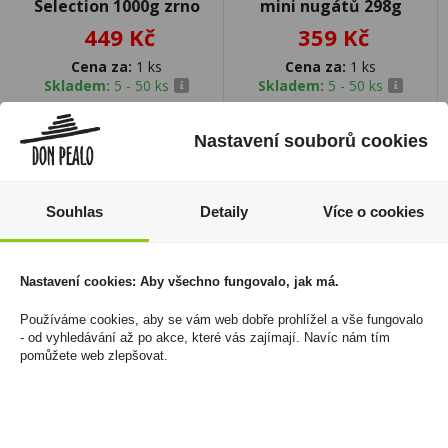
Selection 1000g zrno
mini nugátů 298g
449 Kč
359 Kč
Cena za:
1 ks
Cena za:
1 ks
Skladem:
5 - 50 ks
Skladem:
5 - 50 ks
Nastavení souborů cookies
Souhlas
Detaily
Více o cookies
Nastavení cookies: Aby všechno fungovalo, jak má.
Používáme cookies, aby se vám web dobře prohlížel a vše fungovalo
- od vyhledávání až po akce, které vás zajímají. Navíc nám tím
pomůžete web zlepšovat.
Jojo Borůvky 80g
Prosecco Mionetto
Extra dry DOC Treviso
19 Kč