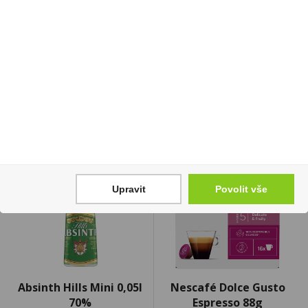
0,75l Black
Cena za:
1 ks
219 Kč
Skladem:
50 - 100 ks
Cena za:
1 ks
Skladem:
50 - 100 ks
Upravit
Povolit vše
Absinth Hills Mini 0,05l
Nescafé Dolce Gusto
70%
Espresso 88g