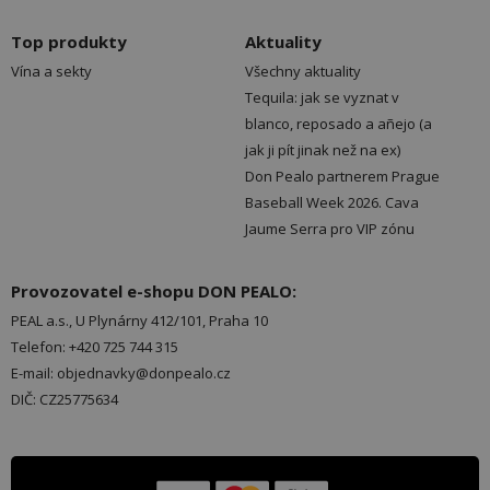
Top produkty
Aktuality
Vína a sekty
Všechny aktuality
Tequila: jak se vyznat v
blanco, reposado a añejo (a
jak ji pít jinak než na ex)
Don Pealo partnerem Prague
Baseball Week 2026. Cava
Jaume Serra pro VIP zónu
Provozovatel e-shopu DON PEALO:
PEAL a.s., U Plynárny 412/101, Praha 10
Telefon: +420 725 744 315
E-mail: objednavky@donpealo.cz
DIČ: CZ25775634