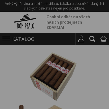
Velký výběr vína a sektů, destilátů, tabáku a doutníků, slaných i
sladkých delikates nejen pro požitkáře.
Osobní odběr na všech
našich prodejnách
ZDARMA!
KATALOG