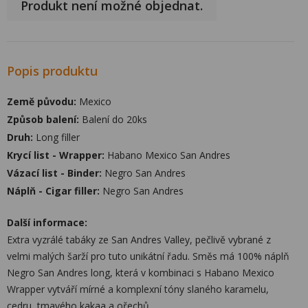
Produkt není možné objednat.
Popis produktu
Země původu:
Mexico
Způsob balení:
Balení do 20ks
Druh:
Long filler
Krycí list - Wrapper:
Habano Mexico San Andres
Vázací list - Binder:
Negro San Andres
Náplň - Cigar filler:
Negro San Andres
Další informace:
Extra vyzrálé tabáky ze San Andres Valley, pečlivě vybrané z
velmi malých šarží pro tuto unikátní řadu. Směs má 100% náplň
Negro San Andres long, která v kombinaci s Habano Mexico
Wrapper vytváří mírné a komplexní tóny slaného karamelu,
cedru, tmavého kakaa a ořechů.