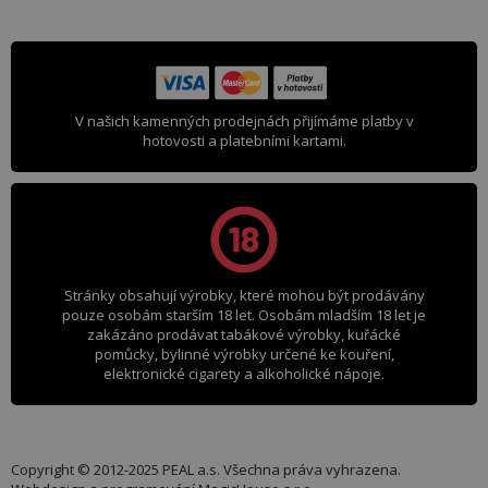
V našich kamenných prodejnách přijímáme platby v
hotovosti a platebními kartami.
Stránky obsahují výrobky, které mohou být prodávány
pouze osobám starším 18 let. Osobám mladším 18 let je
zakázáno prodávat tabákové výrobky, kuřácké
pomůcky, bylinné výrobky určené ke kouření,
elektronické cigarety a alkoholické nápoje.
Copyright © 2012-2025 PEAL a.s. Všechna práva vyhrazena.