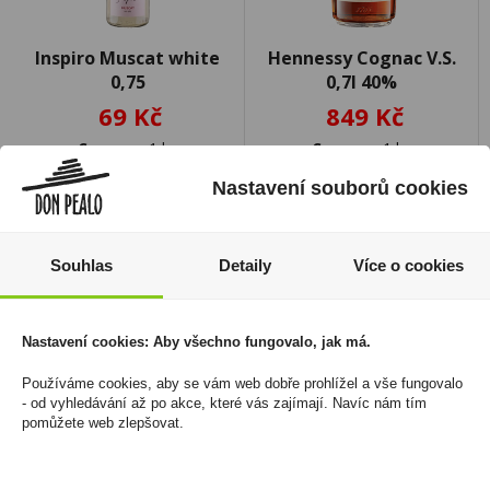
Inspiro Muscat white
Hennessy Cognac V.S.
0,75
0,7l 40%
69 Kč
849 Kč
Cena za:
1 ks
Cena za:
1 ks
Skladem:
100 - 500 ks
Skladem:
5 - 50 ks
Nastavení souborů cookies
Souhlas
Detaily
Více o cookies
Nastavení cookies: Aby všechno fungovalo, jak má.
Používáme cookies, aby se vám web dobře prohlížel a vše fungovalo
- od vyhledávání až po akce, které vás zajímají. Navíc nám tím
pomůžete web zlepšovat.