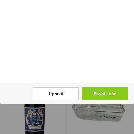
Whisky Glenkinchie
Southern Comfort 1l
12YO 0,7l 43% Paper
35%
Box
559 Kč
1 199 Kč
Cena za:
1 ks
Skladem:
5 - 50 ks
Cena za:
1 ks
Skladem:
5 - 50 ks
Upravit
Povolit vše