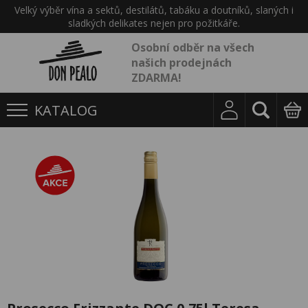
Velký výběr vína a sektů, destilátů, tabáku a doutníků, slaných i
sladkých delikates nejen pro požitkáře.
Osobní odběr na všech
našich prodejnách
ZDARMA!
KATALOG