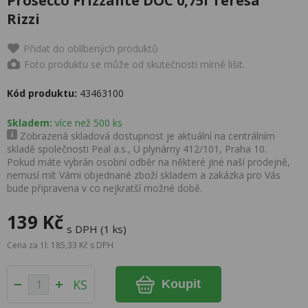
Prosecco Frizzante DOC 0,75l Teresa
Rizzi
Přidat do oblíbených produktů
Foto produktu se může od skutečnosti mírně lišit.
Kód produktu:
43463100
Skladem:
více než 500 ks
Zobrazená skladová dostupnost je aktuální na centrálním
skladě společnosti Peal a.s., U plynárny 412/101, Praha 10.
Pokud máte vybrán osobní odběr na některé jiné naší prodejně,
nemusí mít Vámi objednané zboží skladem a zakázka pro Vás
bude připravena v co nejkratší možné době.
139 Kč
s DPH (1 ks)
Cena za 1l: 185,33 Kč s DPH
KS
Koupit