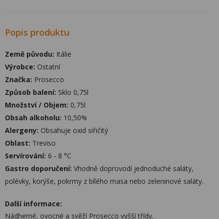
Popis produktu
Země původu:
Itálie
Výrobce:
Ostatní
Značka:
Prosecco
Způsob balení:
Sklo 0,75l
Množství / Objem:
0,75l
Obsah alkoholu:
10,50%
Alergeny:
Obsahuje oxid siřičitý
Oblast:
Treviso
Servírování:
6 - 8 °C
Gastro doporučení:
Vhodně doprovodí jednoduché saláty,
polévky, korýše, pokrmy z bílého masa nebo zeleninové saláty.
Další informace:
Nádherné, ovocné a svěží Prosecco vyšší třídy.