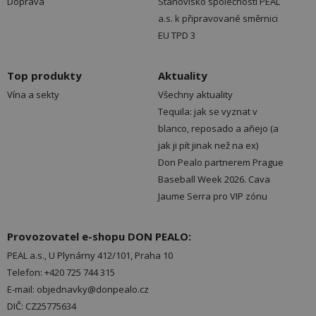
Doprava
Stanovisko společnosti PEAL
a.s. k připravované směrnici
EU TPD 3
Top produkty
Aktuality
Vína a sekty
Všechny aktuality
Tequila: jak se vyznat v
blanco, reposado a añejo (a
jak ji pít jinak než na ex)
Don Pealo partnerem Prague
Baseball Week 2026. Cava
Jaume Serra pro VIP zónu
Provozovatel e-shopu DON PEALO:
PEAL a.s., U Plynárny 412/101, Praha 10
Telefon: +420 725 744 315
E-mail: objednavky@donpealo.cz
DIČ: CZ25775634