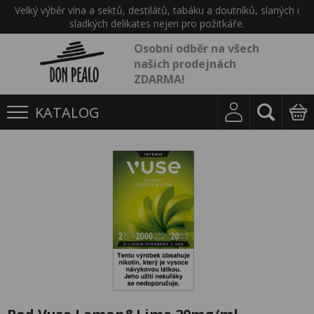
Velký výběr vína a sektů, destilátů, tabáku a doutníků, slaných i
sladkých delikates nejen pro požitkáře.
Osobní odběr na všech
našich prodejnách
ZDARMA!
KATALOG