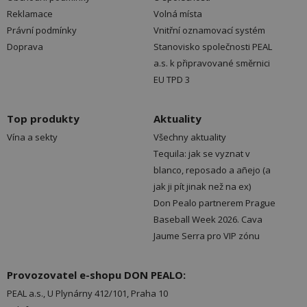
Reklamace
Volná místa
Právní podmínky
Vnitřní oznamovací systém
Doprava
Stanovisko společnosti PEAL
a.s. k připravované směrnici
EU TPD 3
Top produkty
Aktuality
Vína a sekty
Všechny aktuality
Tequila: jak se vyznat v
blanco, reposado a añejo (a
jak ji pít jinak než na ex)
Don Pealo partnerem Prague
Baseball Week 2026. Cava
Jaume Serra pro VIP zónu
Provozovatel e-shopu DON PEALO:
PEAL a.s., U Plynárny 412/101, Praha 10