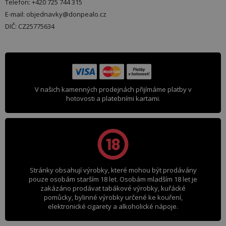
Telefon: +420 725 744 315
E-mail: objednavky@donpealo.cz
DIČ: CZ25775634
V našich kamenných prodejnách přijímáme platby v
hotovosti a platebními kartami.
Stránky obsahují výrobky, které mohou být prodávány
pouze osobám starším 18 let. Osobám mladším 18 let je
zakázáno prodávat tabákové výrobky, kuřácké
pomůcky, bylinné výrobky určené ke kouření,
elektronické cigarety a alkoholické nápoje.