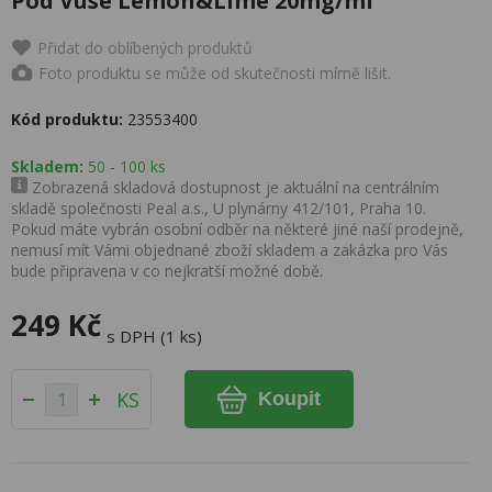
Pod Vuse Lemon&Lime 20mg/ml
Přidat do oblíbených produktů
Foto produktu se může od skutečnosti mírně lišit.
Kód produktu:
23553400
Skladem:
50 - 100 ks
Zobrazená skladová dostupnost je aktuální na centrálním
skladě společnosti Peal a.s., U plynárny 412/101, Praha 10.
Pokud máte vybrán osobní odběr na některé jiné naší prodejně,
nemusí mít Vámi objednané zboží skladem a zakázka pro Vás
bude připravena v co nejkratší možné době.
249 Kč
s DPH (1 ks)
KS
Koupit