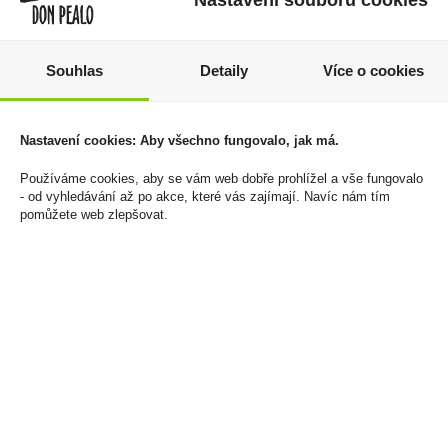
Souhlas
Detaily
Více o cookies
Liquid Dekang 10ml DAF
Zapalovač PROF
11mg/ml
Dbl.Blueflame
Translucent
160 Kč
Nastavení cookies: Aby všechno fungovalo, jak má.
1 145 Kč
Cena za:
1 ks
Používáme cookies, aby se vám web dobře prohlížel a vše fungovalo
Skladem:
100 - 500 ks
Cena za:
balení (20 ks)
- od vyhledávání až po akce, které vás zajímají. Navíc nám tím
Skladem:
5 - 50 balení
pomůžete web zlepšovat.