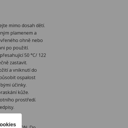
jte mimo dosah dětí.
vřeným plamenem a
otevřeného ohně nebo
ni po použití.
přesahující 50 °C/ 122
ečně zastavit.
žití a vniknutí do
způsobit ospalost
bými účinky.
raskání kůže.
otního prostředí.
edpisy.
ookies
načky RONSON. Do