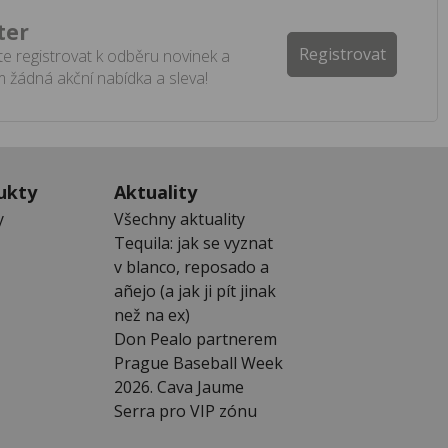
ter
Registrovat
e registrovat k odběru novinek a
 žádná akční nabídka a sleva!
ukty
Aktuality
y
Všechny aktuality
Tequila: jak se vyznat
v blanco, reposado a
añejo (a jak ji pít jinak
než na ex)
Don Pealo partnerem
Prague Baseball Week
2026. Cava Jaume
Serra pro VIP zónu