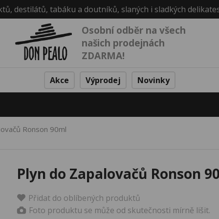
ktů, destilátů, tabáku a doutníků, slaných i sladkých delikate
Osobní odběr na všech
našich prodejnách
ZDARMA!
Akce
Výprodej
Novinky
lovačů Ronson 90ml
Plyn do Zapalovačů Ronson 9
Přidat do oblíbených produktů
Foto produktu se může od skutečnosti mírně lišit.