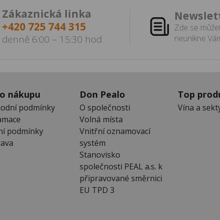
Zákaznická linka
Newslet
+420 725 744 315
Zde se můžet
denně 6:00 – 15:30 hod
neunikne Vám
 o nákupu
Don Pealo
Top prod
odní podmínky
O společnosti
Vína a sekt
amace
Volná místa
ní podmínky
Vnitřní oznamovací
ava
systém
Stanovisko
společnosti PEAL a.s. k
připravované směrnici
EU TPD 3