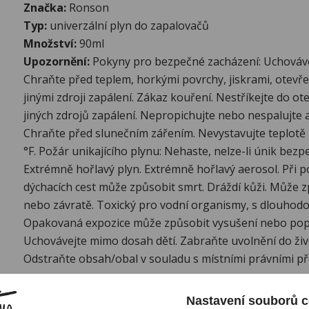
Značka:
Ronson
Typ:
univerzální plyn do zapalovačů
Množství:
90ml
Upozornění:
Pokyny pro bezpečné zacházení: Uchováve
Chraňte před teplem, horkými povrchy, jiskrami, ote
jinými zdroji zapálení. Zákaz kouření. Nestříkejte do 
jiných zdrojů zapálení. Nepropichujte nebo nespalujte a
Chraňte před slunečním zářením. Nevystavujte teplotě 
°F. Požár unikajícího plynu: Nehaste, nelze-li únik bezp
Extrémně hořlavý plyn. Extrémně hořlavý aerosol. Při po
dýchacích cest může způsobit smrt. Dráždí kůži. Může 
nebo závratě. Toxický pro vodní organismy, s dlouhodo
Opakovaná expozice může způsobit vysušení nebo pop
Uchovávejte mimo dosah dětí. Zabraňte uvolnění do živ
Odstraňte obsah/obal v souladu s místními právními př
Další informace:
Nastavení souborů c
Univerzální plyn pro plnění zapalovačů od anglické z