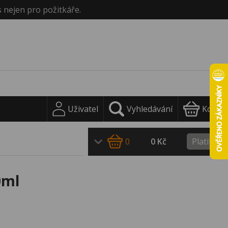
s nejen pro požitkáře.
Uživatel
Vyhledávání
Košík
0
0 Kč
Platit
0ml