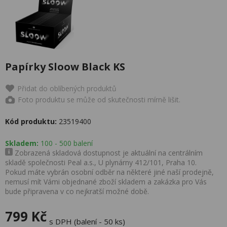
Papírky Sloow Black KS
Přidat do oblíbených produktů
Foto produktu se může od skutečnosti mírně lišit.
Kód produktu:
23519400
Skladem:
100 - 500 balení
Zobrazená skladová dostupnost je aktuální na centrálním
skladě společnosti Peal a.s., U plynárny 412/101, Praha 10.
Pokud máte vybrán osobní odběr na některé jiné naší prodejně,
nemusí mít Vámi objednané zboží skladem a zakázka pro Vás
bude připravena v co nejkratší možné době.
799 Kč
s DPH (balení - 50 ks)