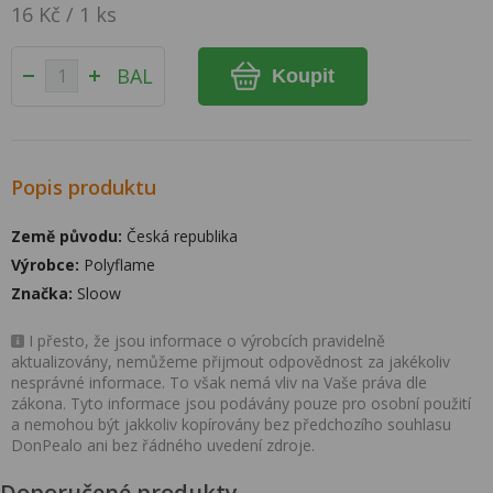
16 Kč / 1 ks
BAL
Koupit
Popis produktu
Země původu:
Česká republika
Výrobce:
Polyflame
Značka:
Sloow
I přesto, že jsou informace o výrobcích pravidelně
aktualizovány, nemůžeme přijmout odpovědnost za jakékoliv
nesprávné informace. To však nemá vliv na Vaše práva dle
zákona. Tyto informace jsou podávány pouze pro osobní použití
a nemohou být jakkoliv kopírovány bez předchozího souhlasu
DonPealo ani bez řádného uvedení zdroje.
Doporučené produkty