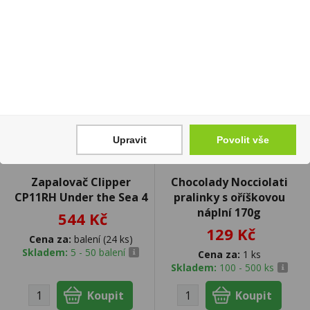
Upravit
Povolit vše
Zapalovač Clipper
Chocolady Nocciolati
CP11RH Under the Sea 4
pralinky s oříškovou
náplní 170g
544 Kč
129 Kč
Cena za:
balení (24 ks)
Skladem:
5 - 50 balení
Cena za:
1 ks
Skladem:
100 - 500 ks