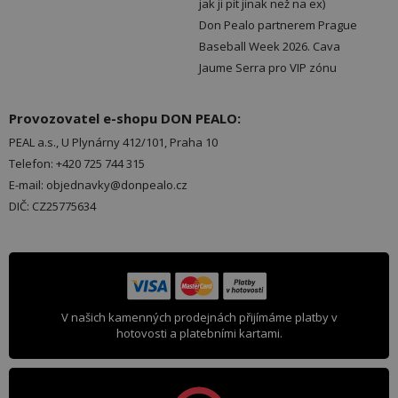
jak ji pít jinak než na ex)
Don Pealo partnerem Prague
Baseball Week 2026. Cava
Jaume Serra pro VIP zónu
Provozovatel e-shopu DON PEALO:
PEAL a.s., U Plynárny 412/101, Praha 10
Telefon: +420 725 744 315
E-mail: objednavky@donpealo.cz
DIČ: CZ25775634
V našich kamenných prodejnách přijímáme platby v
hotovosti a platebními kartami.