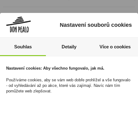
Nastavení souborů cookies
Souhlas
Detaily
Více o cookies
Nastavení cookies: Aby všechno fungovalo, jak má.
Haribo Ingwer Zitrone -
Sauvignon Blanc 0,75l
Používáme cookies, aby se vám web dobře prohlížel a vše fungovalo
- od vyhledávání až po akce, které vás zajímají. Navíc nám tím
Želé s příchutí zázvoru
Casa Lo Matta
pomůžete web zlepšovat.
a citronu 160g
79 Kč
33 Kč
Cena za:
1 ks
Skladem:
5 - 50 ks
Cena za:
1 ks
Skladem:
100 - 500 ks