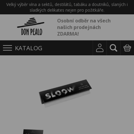
Velký výběr vína a sektů, destilátů, tabáku a doutníků, slaných i
sladkých delikates nejen pro požitkáře.
Osobní odběr na všech
našich prodejnách
ZDARMA!
KATALOG