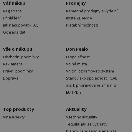
Váš nákup
Prodejny
Registrace
Kamenné prodejny a výdejní
Přihlášení
místa ZDARMA
Jak nakupovat - FAQ
Platební možnosti
Ochrana dat
Vše o nákupu
Don Pealo
Obchodní podmínky
O společnosti
Reklamace
Volná místa
Právní podmínky
Vnitřní oznamovací systém
Doprava
Stanovisko společnosti PEAL
a.s. k připravované směrnici
EU TPD 3
Top produkty
Aktuality
Vína a sekty
Všechny aktuality
Tequila: jak se vyznat v
blanco, reposado a añejo (a