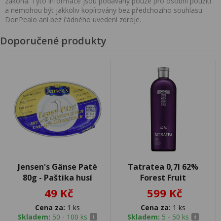
zákona. Tyto informace jsou podávány pouze pro osobní použití
a nemohou být jakkoliv kopírovány bez předchozího souhlasu
DonPealo ani bez řádného uvedení zdroje.
Doporučené produkty
Jensen's Gänse Paté
Tatratea 0,7l 62%
80g - Paštika husí
Forest Fruit
49 Kč
599 Kč
Cena za:
1 ks
Cena za:
1 ks
Skladem:
50 - 100 ks
Skladem:
5 - 50 ks