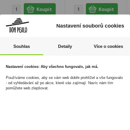
Nastavení souborů cookies
Souhlas
Detaily
Více o cookies
Nastavení cookies: Aby všechno fungovalo, jak má.
Používáme cookies, aby se vám web dobře prohlížel a vše fungovalo
- od vyhledávání až po akce, které vás zajímají. Navíc nám tím
pomůžete web zlepšovat.
Zapalovač Clipper
Taylors Earl Grey Tea
CKJ11RH Splash 2
20x2,5g - Černý
aromatický čaj 50g
806 Kč
89 Kč
Cena za:
balení (24 ks)
Skladem:
100 - 500 balení
Cena za:
1 ks
Skladem:
50 - 100 ks