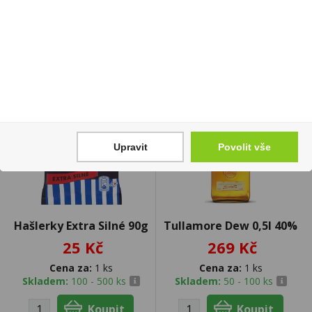
Upravit
Povolit vše
Hašlerky Extra Silné 90g
Tullamore Dew 0,5l 40%
25 Kč
269 Kč
Cena za:
1 ks
Cena za:
1 ks
Skladem:
100 - 500 ks
Skladem:
50 - 100 ks