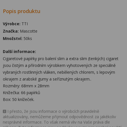
Popis produktu
Výrobce:
TTI
Značka:
Mascotte
Množství:
50ks
Další informace:
Cigaretové papírky pro balení slim a extra slim (tenkých) cigaret
jsou čistým a přírodním výrobkem vyhotovených ze speciálně
vybraných rostlinných vláken, nebělených chlorem, s lepovým
okrajem z arabské gumy a seříznutým okrajem..
Rozměry: 68mm x 28mm
Knížečka: 66 papírků
Box: 50 knížeček.
I přesto, že jsou informace o výrobcích pravidelně
aktualizovány, nemůžeme přijmout odpovědnost za jakékoliv
nesprávné informace. To však nemá vliv na Vaše práva dle