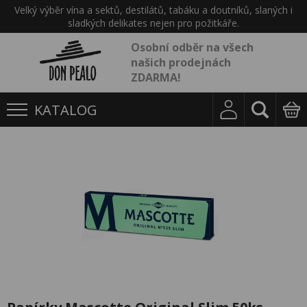
Velký výběr vína a sektů, destilátů, tabáku a doutníků, slaných i
sladkých delikates nejen pro požitkáře.
Osobní odběr na všech
našich prodejnách
ZDARMA!
KATALOG