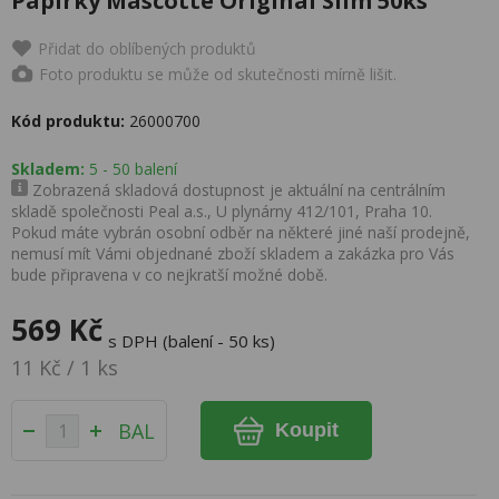
Papírky Mascotte Original Slim 50ks
Přidat do oblíbených produktů
Foto produktu se může od skutečnosti mírně lišit.
Kód produktu:
26000700
Skladem:
5 - 50 balení
Zobrazená skladová dostupnost je aktuální na centrálním
skladě společnosti Peal a.s., U plynárny 412/101, Praha 10.
Pokud máte vybrán osobní odběr na některé jiné naší prodejně,
nemusí mít Vámi objednané zboží skladem a zakázka pro Vás
bude připravena v co nejkratší možné době.
569 Kč
s DPH (balení - 50 ks)
11 Kč / 1 ks
BAL
Koupit