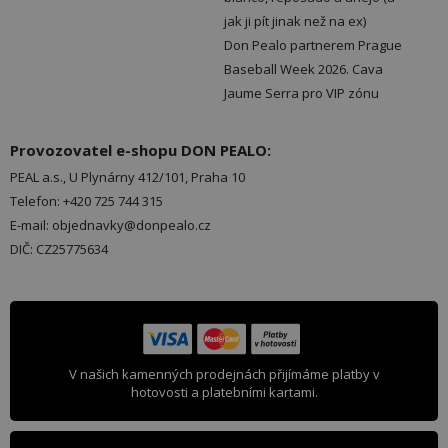
jak ji pít jinak než na ex)
Don Pealo partnerem Prague
Baseball Week 2026. Cava
Jaume Serra pro VIP zónu
Provozovatel e-shopu DON PEALO:
PEAL a.s., U Plynárny 412/101, Praha 10
Telefon: +420 725 744 315
E-mail: objednavky@donpealo.cz
DIČ: CZ25775634
V našich kamenných prodejnách přijímáme platby v
hotovosti a platebními kartami.