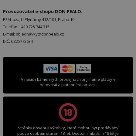
Provozovatel e-shopu DON PEALO:
PEAL a.s., U Plynárny 412/101, Praha 10
Telefon: +420 725 744 315
E-mail: objednavky@donpealo.cz
DIČ: CZ25775634
V našich kamenných prodejnách přijímáme platby v
hotovosti a platebními kartami.
Stránky obsahují výrobky, které mohou být prodávány
pouze osobám starším 18 let. Osobám mladším 18 let je