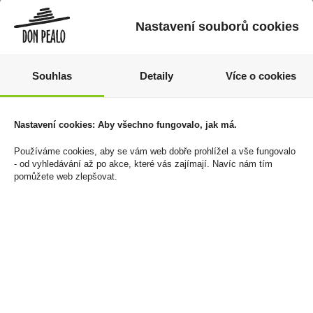
Nastavení souborů cookies
Souhlas
Detaily
Více o cookies
Nastavení cookies: Aby všechno fungovalo, jak má.
Jojo Jahůdky 80g
Merlot 0,25l JP.Chenet
Používáme cookies, aby se vám web dobře prohlížel a vše fungovalo
19 Kč
55 Kč
- od vyhledávání až po akce, které vás zajímají. Navíc nám tím
pomůžete web zlepšovat.
Cena za:
1 ks
Cena za:
1 ks
Skladem:
100 - 500 ks
Skladem:
100 - 500 ks