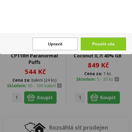
Upravit
Povolit vše
Zapalovač Clipper
Mauritius Dodo White
CP11RH Paranormal
Coconut 0,7l 40% GB
Puffs
849 Kč
544 Kč
Cena za:
1 ks
Skladem:
5 - 50 ks
Cena za:
balení (24 ks)
Skladem:
50 - 100 balení
Rozsáhlá síť prodejen