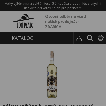
Velký výběr vína a sektů, destilátů, tabáku a doutníků, slaných i
sladkých delikates nejen pro požitkáře.
Osobní odběr na všech
našich prodejnách
ZDARMA!
KATALOG