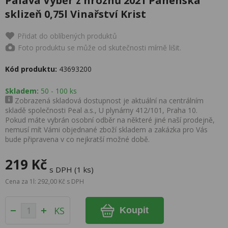
Pálava Výběr z hroznů 2021 Panenská
sklizeň 0,75l Vinařství Krist
Přidat do oblíbených produktů
Foto produktu se může od skutečnosti mírně lišit.
Kód produktu:
43693200
Skladem:
50 - 100 ks
Zobrazená skladová dostupnost je aktuální na centrálním
skladě společnosti Peal a.s., U plynárny 412/101, Praha 10.
Pokud máte vybrán osobní odběr na některé jiné naší prodejně,
nemusí mít Vámi objednané zboží skladem a zakázka pro Vás
bude připravena v co nejkratší možné době.
219 Kč
s DPH (1 ks)
Cena za 1l: 292,00 Kč s DPH
KS
Koupit