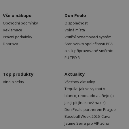
Vše o nákupu
Don Pealo
Obchodní podmínky
O společnosti
Reklamace
Volná místa
Právní podmínky
Vnitřní oznamovací systém
Doprava
Stanovisko společnosti PEAL
a.s. k připravované směrnici
EU TPD 3
Top produkty
Aktuality
Vína a sekty
Všechny aktuality
Tequila: jak se vyznat v
blanco, reposado a añejo (a
jak ji pít jinak než na ex)
Don Pealo partnerem Prague
Baseball Week 2026. Cava
Jaume Serra pro VIP zónu