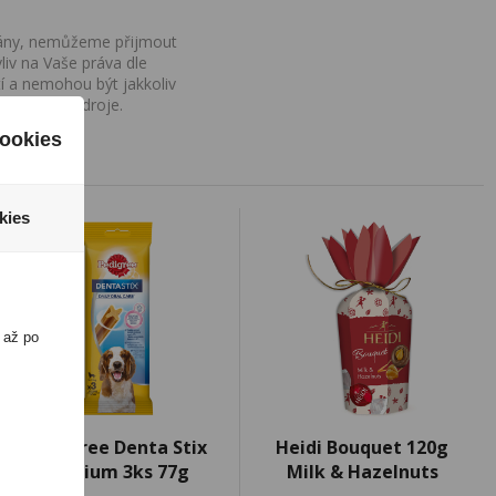
ovány, nemůžeme přijmout
iv na Vaše práva dle
í a nemohou být jakkoliv
o uvedení zdroje.
ookies
kies
 až po
Pedigree Denta Stix
Heidi Bouquet 120g
Medium 3ks 77g
Milk & Hazelnuts