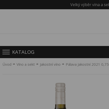
Velký výběr vína a se
KATALOG
Úvod
Víno a sekt
Jakostní víno
Pálava Jakostní 2021 0,7