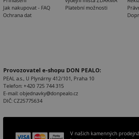
Přihlášení
výdejní místa ZDARMA
Rekl
Jak nakupovat - FAQ
Platební možnosti
Práv
Ochrana dat
Dopr
Provozovatel e-shopu DON PEALO:
PEAL a.s., U Plynárny 412/101, Praha 10
Telefon: +420 725 744 315
E-mail: objednavky@donpealo.cz
DIČ: CZ25775634
V našich kamenných prodejná