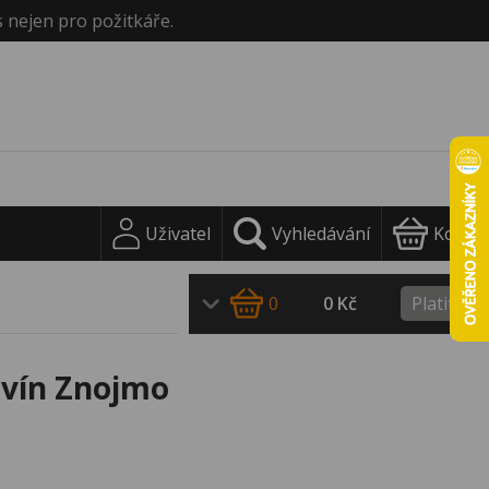
s nejen pro požitkáře.
Uživatel
Vyhledávání
Košík
0
0 Kč
Platit
ovín Znojmo