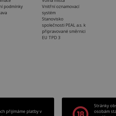
amace
Volná místa
ní podmínky
Vnitřní oznamovací
ava
systém
Stanovisko
společnosti PEAL a.s. k
připravované směrnici
EU TPD 3
Stránky ob
ch přijímáme platby v
osobám sta