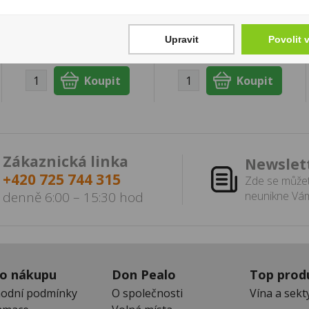
299 Kč
Cena za:
1 ks
Skladem:
100 - 500 ks
Cena za:
1 ks
Skladem:
5 - 50 ks
Upravit
Povolit 
Zákaznická linka
Newslet
+420 725 744 315
Zde se můžet
denně 6:00 – 15:30 hod
neunikne Vám
 o nákupu
Don Pealo
Top prod
odní podmínky
O společnosti
Vína a sekt