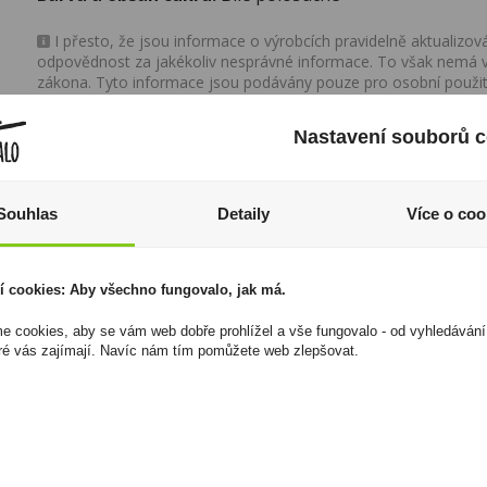
I přesto, že jsou informace o výrobcích pravidelně aktualiz
odpovědnost za jakékoliv nesprávné informace. To však nemá vl
zákona. Tyto informace jsou podávány pouze pro osobní použit
kopírovány bez předchozího souhlasu DonPealo ani bez řádnéh
Nastavení souborů c
Souhlas
Detaily
Více o coo
í cookies: Aby všechno fungovalo, jak má.
 cookies, aby se vám web dobře prohlížel a vše fungovalo - od vyhledávání
ré vás zajímají. Navíc nám tím pomůžete web zlepšovat.
Haribo Wummis 100g
Monin Elderflower 1l
Bezinka
19 Kč