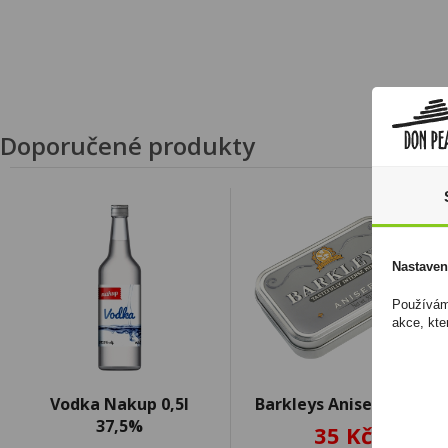
Doporučené produkty
Nastaven
Používáme
akce, kte
Vodka Nakup 0,5l
Barkleys Aniseed 50g
37,5%
35 Kč