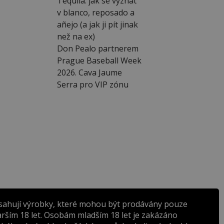
Tequila: jak se vyznat
v blanco, reposado a
añejo (a jak ji pít jinak
než na ex)
Don Pealo partnerem
Prague Baseball Week
2026. Cava Jaume
Serra pro VIP zónu
sahují výrobky, které mohou být prodávány pouze
rším 18 let. Osobám mladším 18 let je zakázáno