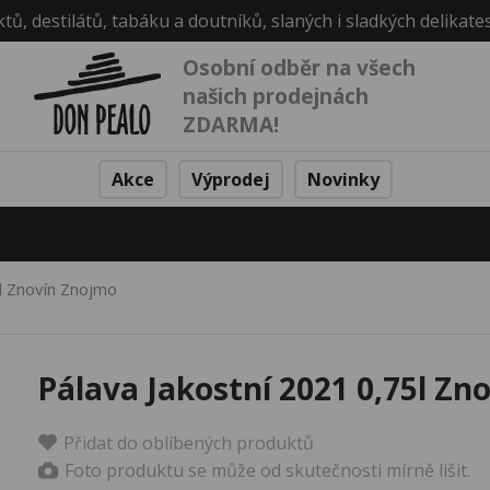
ktů, destilátů, tabáku a doutníků, slaných i sladkých delikate
Osobní odběr na všech
našich prodejnách
ZDARMA!
Akce
Výprodej
Novinky
5l Znovín Znojmo
Pálava Jakostní 2021 0,75l Zn
Přidat do oblíbených produktů
Foto produktu se může od skutečnosti mírně lišit.