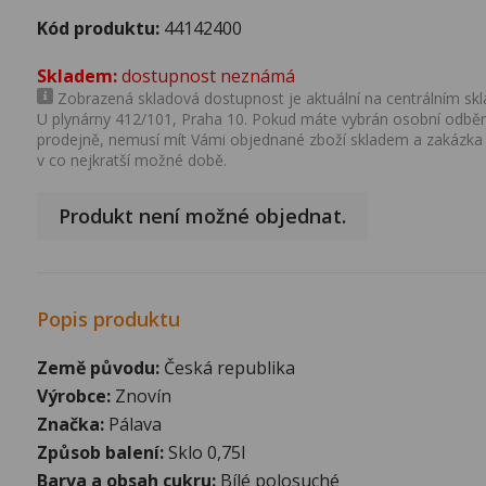
Kód produktu:
44142400
Skladem:
dostupnost neznámá
Zobrazená skladová dostupnost je aktuální na centrálním skla
U plynárny 412/101, Praha 10. Pokud máte vybrán osobní odběr 
prodejně, nemusí mít Vámi objednané zboží skladem a zakázka
v co nejkratší možné době.
Produkt není možné objednat.
Popis produktu
Země původu:
Česká republika
Výrobce:
Znovín
Značka:
Pálava
Způsob balení:
Sklo 0,75l
Barva a obsah cukru:
Bílé polosuché