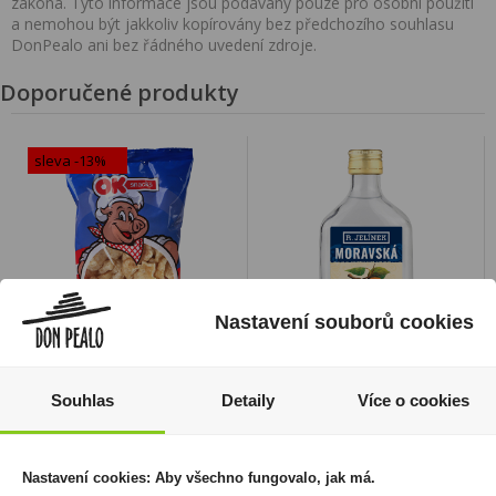
zákona. Tyto informace jsou podávány pouze pro osobní použití
a nemohou být jakkoliv kopírovány bez předchozího souhlasu
DonPealo ani bez řádného uvedení zdroje.
Doporučené produkty
sleva -13%
Nastavení souborů cookies
Škvarkové křupky 75g
Moravská Meruňka 0,2l
OK Snack
30% R.Jelínek
Souhlas
Detaily
Více o cookies
45 Kč
39 Kč
69 Kč
Cena za:
1 ks
Cena za:
1 ks
Nastavení cookies: Aby všechno fungovalo, jak má.
Skladem:
více než 500 ks
Skladem:
100 - 500 ks