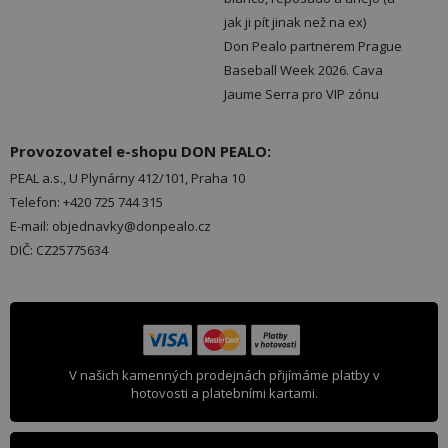
jak ji pít jinak než na ex)
Don Pealo partnerem Prague
Baseball Week 2026. Cava
Jaume Serra pro VIP zónu
Provozovatel e-shopu DON PEALO:
PEAL a.s., U Plynárny 412/101, Praha 10
Telefon: +420 725 744 315
E-mail: objednavky@donpealo.cz
DIČ: CZ25775634
V našich kamenných prodejnách přijímáme platby v
hotovosti a platebními kartami.