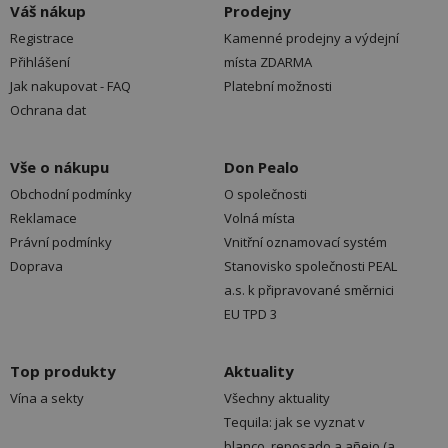
Váš nákup
Prodejny
Registrace
Kamenné prodejny a výdejní
Přihlášení
místa ZDARMA
Jak nakupovat - FAQ
Platební možnosti
Ochrana dat
Vše o nákupu
Don Pealo
Obchodní podmínky
O společnosti
Reklamace
Volná místa
Právní podmínky
Vnitřní oznamovací systém
Doprava
Stanovisko společnosti PEAL
a.s. k připravované směrnici
EU TPD 3
Top produkty
Aktuality
Vína a sekty
Všechny aktuality
Tequila: jak se vyznat v
blanco, reposado a añejo (a