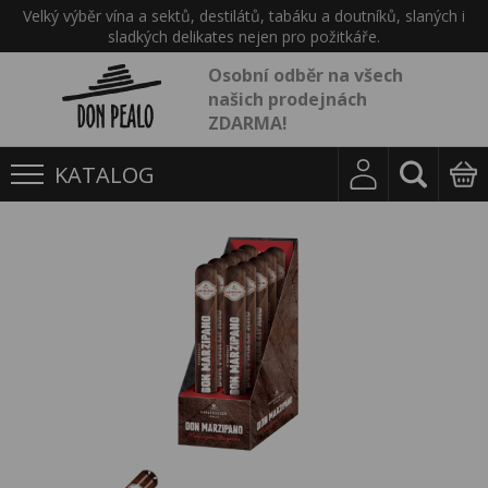
Velký výběr vína a sektů, destilátů, tabáku a doutníků, slaných i
sladkých delikates nejen pro požitkáře.
Osobní odběr na všech
našich prodejnách
ZDARMA!
KATALOG