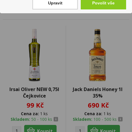
Upravit
Povolit vše
Irsai Oliver NEW 0,75l
Jack Daniels Honey 1l
Čejkovice
35%
99 Kč
690 Kč
Cena za:
1 ks
Cena za:
1 ks
Skladem:
50 - 100 ks
Skladem:
100 - 500 ks