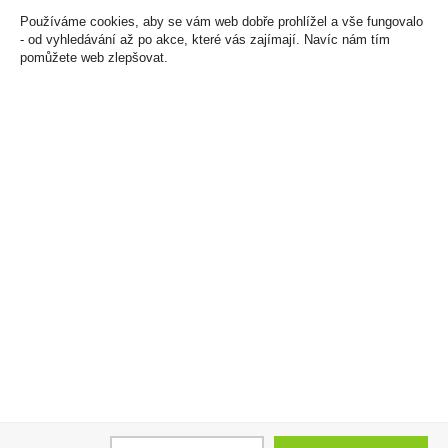
Používáme cookies, aby se vám web dobře prohlížel a vše fungovalo
- od vyhledávání až po akce, které vás zajímají. Navíc nám tím
pomůžete web zlepšovat.
Metaxa 5* 1l 38%
Romanca Premium 38g
Vanilka Sedita
460 Kč
9 Kč
Cena za:
1 ks
Skladem:
5 - 50 ks
Cena za:
1 ks
Skladem:
100 - 500 ks