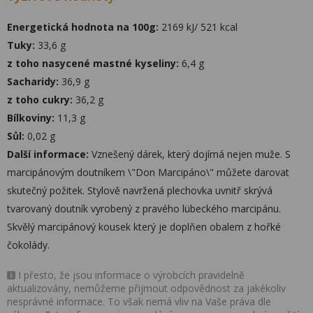
Energetická hodnota na 100g:
2169 kJ/ 521 kcal
Tuky:
33,6 g
z toho nasycené mastné kyseliny:
6,4 g
Sacharidy:
36,9 g
z toho cukry:
36,2 g
Bílkoviny:
11,3 g
Sůl:
0,02 g
Další informace:
Vznešený dárek, který dojímá nejen muže. S
marcipánovým doutníkem \"Don Marcipáno\" můžete darovat
skutečný požitek. Stylově navržená plechovka uvnitř skrývá
tvarovaný doutník vyrobený z pravého lübeckého marcipánu.
Skvělý marcipánový kousek který je doplňen obalem z hořké
čokolády.
I přesto, že jsou informace o výrobcích pravidelně
aktualizovány, nemůžeme přijmout odpovědnost za jakékoliv
nesprávné informace. To však nemá vliv na Vaše práva dle