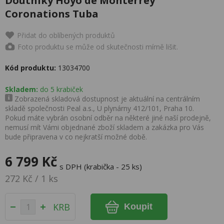
Doutníky Hoyo de Monterrey
Coronations Tuba
Přidat do oblíbených produktů
Foto produktu se může od skutečnosti mírně lišit.
Kód produktu:
13034700
Skladem:
do 5 krabiček
Zobrazená skladová dostupnost je aktuální na centrálním
skladě společnosti Peal a.s., U plynárny 412/101, Praha 10.
Pokud máte vybrán osobní odběr na některé jiné naší prodejně,
nemusí mít Vámi objednané zboží skladem a zakázka pro Vás
bude připravena v co nejkratší možné době.
6 799 Kč
s DPH (krabička - 25 ks)
272 Kč / 1 ks
KRB
Koupit