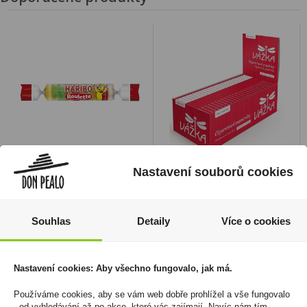
Haribo Frucht Roulette
Papírky Vážka Delikátní
Nastavení souborů cookies
25g
375 Kč
299 Kč
Cena za:
balení (50 ks)
Souhlas
Detaily
Více o cookies
Skladem:
5 - 50 balení
Cena za:
balení (50 ks)
Skladem:
5 - 50 balení
Nastavení cookies: Aby všechno fungovalo, jak má.
Používáme cookies, aby se vám web dobře prohlížel a vše fungovalo
- od vyhledávání až po akce, které vás zajímají. Navíc nám tím