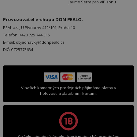
Jaume Serra pro VIP zónu
Provozovatel e-shopu DON PEALO:
PEAL a.s., U Plynárny 412/101, Praha 10
Telefon: +420 725 744 315
E-mail: objednavky@donpealo.cz
DIČ: CZ25775634
V našich kamenných prodejnách přijímáme platby v
hotovosti a platebními kartami.
Stránky obsahují výrobky, které mohou být prodávány