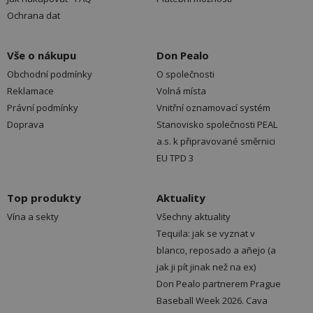
Ochrana dat
Vše o nákupu
Don Pealo
Obchodní podmínky
O společnosti
Reklamace
Volná místa
Právní podmínky
Vnitřní oznamovací systém
Doprava
Stanovisko společnosti PEAL
a.s. k připravované směrnici
EU TPD 3
Top produkty
Aktuality
Vína a sekty
Všechny aktuality
Tequila: jak se vyznat v
blanco, reposado a añejo (a
jak ji pít jinak než na ex)
Don Pealo partnerem Prague
Baseball Week 2026. Cava