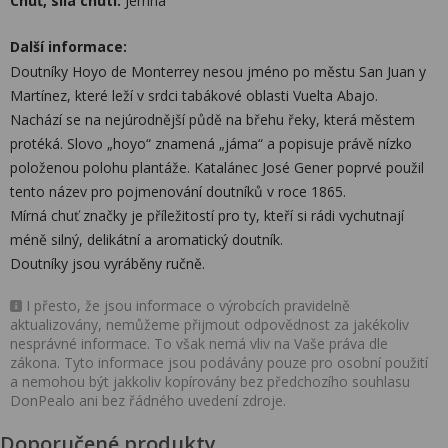
Chuť, síla chuti:
Jemná
Další informace:
Doutníky Hoyo de Monterrey nesou jméno po městu San Juan y
Martínez, které leží v srdci tabákové oblasti Vuelta Abajo.
Nachází se na nejúrodnější půdě na břehu řeky, která městem
protéká. Slovo „hoyo“ znamená „jáma“ a popisuje právě nízko
položenou polohu plantáže. Katalánec José Gener poprvé použil
tento název pro pojmenování doutníků v roce 1865.
Mírná chuť značky je příležitostí pro ty, kteří si rádi vychutnají
méně silný, delikátní a aromatický doutník.
Doutníky jsou vyráběny ručně.
I přesto, že jsou informace o výrobcích pravidelně
aktualizovány, nemůžeme přijmout odpovědnost za jakékoliv
nesprávné informace. To však nemá vliv na Vaše práva dle
zákona. Tyto informace jsou podávány pouze pro osobní použití
a nemohou být jakkoliv kopírovány bez předchozího souhlasu
DonPealo ani bez řádného uvedení zdroje.
Doporučené produkty