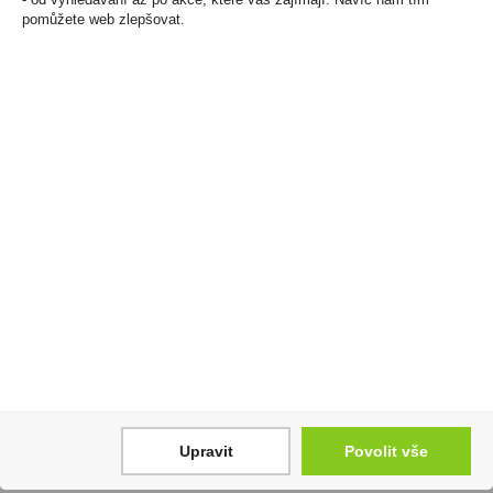
pomůžete web zlepšovat.
Doutníky Candlelight
Gin Pálava London Dry
Club Brasil
0,5l 43% (karton)
999 Kč
760 Kč
Cena za:
krabičku (50 ks)
Cena za:
1 ks
Skladem:
5 - 50 krabiček
Skladem:
5 - 50 ks
Upravit
Povolit vše