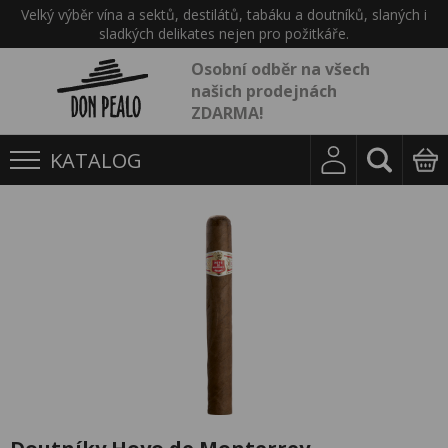
Velký výběr vína a sektů, destilátů, tabáku a doutníků, slaných i
sladkých delikates nejen pro požitkáře.
Osobní odběr na všech
našich prodejnách
ZDARMA!
KATALOG