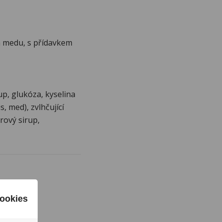
 a medu, s přídavkem
p, glukóza, kyselina
, med), zvlhčující
rový sirup,
ookies