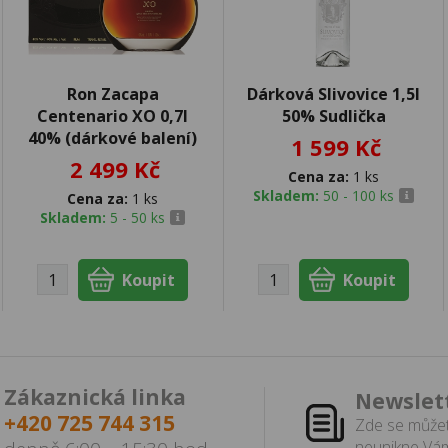
Ron Zacapa
Dárková Slivovice 1,5l
Centenario XO 0,7l
50% Sudlička
40% (dárkové balení)
1 599 Kč
2 499 Kč
Cena za:
1 ks
Skladem:
50 - 100 ks
Cena za:
1 ks
Skladem:
5 - 50 ks
Zákaznická linka
Newslet
+420 725 744 315
Zde se můžet
neunikne Vám