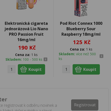
Elektronická cigareta
Pod Riot Connex 1000
jednorázová Lio Nano
Blueberry Sour
PRO Passion Fruit
Raspberry 18mg/ml
16mg/ml
125 Kč
190 Kč
Cena za:
1 ks
Skladem:
více než 500
Cena za:
1 ks
ks
Skladem:
100 - 500 ks
ter
Registrovat
e registrovat k odběru novinek a
 žádná akční nabídka a sleva!