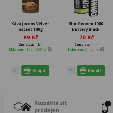
Káva Jacobs Velvet
Riot Connex 1000
Instant 100g
Battery Black
89 Kč
70 Kč
Cena za:
1 ks
Cena za:
1 ks
Skladem:
100 - 500 ks
Skladem:
5 - 50 ks
Rozsáhlá síť
prodejen