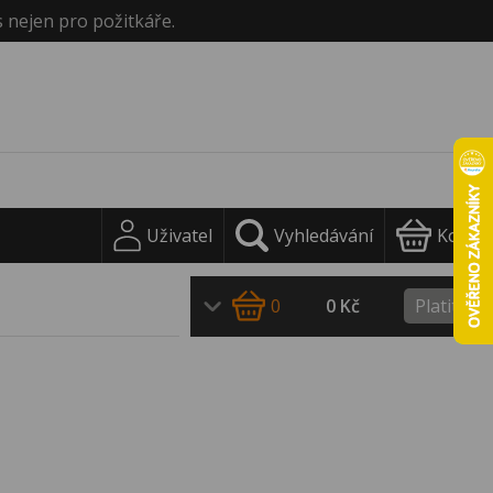
s nejen pro požitkáře.
Uživatel
Vyhledávání
Košík
0
0 Kč
Platit