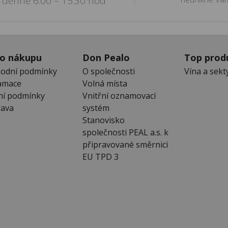
denně 6:00 – 15:30 hod
 o nákupu
Don Pealo
Top prod
odní podmínky
O společnosti
Vína a sekt
amace
Volná místa
ní podmínky
Vnitřní oznamovací
ava
systém
Stanovisko
společnosti PEAL a.s. k
připravované směrnici
EU TPD 3