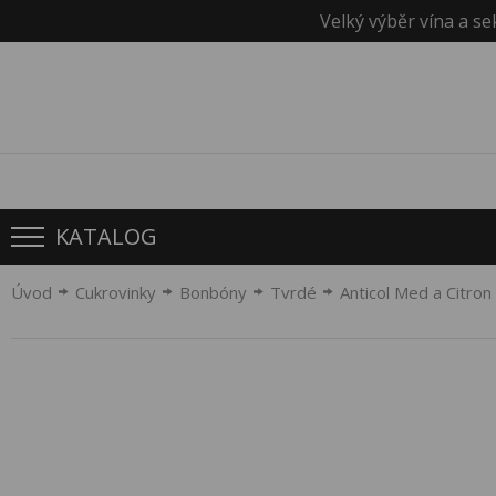
Velký výběr vína a se
KATALOG
Úvod
Cukrovinky
Bonbóny
Tvrdé
Anticol Med a Citron