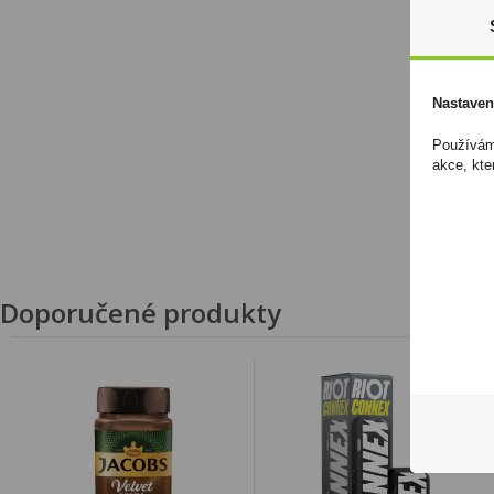
Nastaven
Používáme
akce, kte
Doporučené produkty