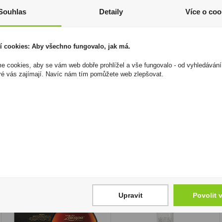
z toho nasycené mastné kyseliny:
0,3 g
Souhlas
Detaily
Více o coo
Sacharidy:
93,2 g
z toho cukry:
72,3 g
Bílkoviny:
0,1 g
í cookies: Aby všechno fungovalo, jak má.
Sůl:
0,05 g
Vláknina:
0,1 g
 cookies, aby se vám web dobře prohlížel a vše fungovalo - od vyhledávání
ré vás zajímají. Navíc nám tím pomůžete web zlepšovat.
I přesto, že jsou informace o výrobcích pravidelně aktualiz
odpovědnost za jakékoliv nesprávné informace. To však nemá vl
zákona. Tyto informace jsou podávány pouze pro osobní použit
kopírovány bez předchozího souhlasu DonPealo ani bez řádnéh
Upravit
Povolit 