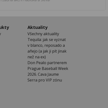
ukty
Aktuality
y
Všechny aktuality
Tequila: jak se vyznat
v blanco, reposado a
añejo (a jak ji pít jinak
než na ex)
Don Pealo partnerem
Prague Baseball Week
2026. Cava Jaume
Serra pro VIP zónu