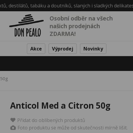
ktů, destilátů, tabáku a doutníků, slaných i sladkých delikate
Osobní odběr na všech
našich prodejnách
ZDARMA!
Akce
Výprodej
Novinky
 50g
Anticol Med a Citron 50g
Přidat do oblíbených produktů
Foto produktu se může od skutečnosti mírně lišit.