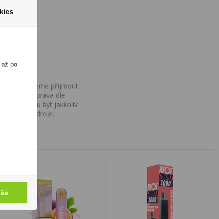
kies
 až po
ovány, nemůžeme přijmout
iv na Vaše práva dle
í a nemohou být jakkoliv
o uvedení zdroje.
vše