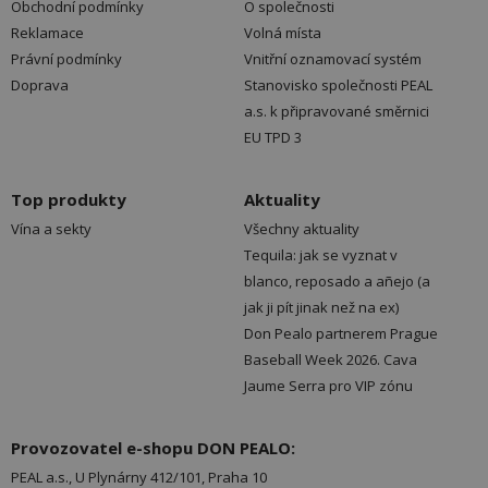
Obchodní podmínky
O společnosti
Reklamace
Volná místa
Právní podmínky
Vnitřní oznamovací systém
Doprava
Stanovisko společnosti PEAL
a.s. k připravované směrnici
EU TPD 3
Top produkty
Aktuality
Vína a sekty
Všechny aktuality
Tequila: jak se vyznat v
blanco, reposado a añejo (a
jak ji pít jinak než na ex)
Don Pealo partnerem Prague
Baseball Week 2026. Cava
Jaume Serra pro VIP zónu
Provozovatel e-shopu DON PEALO:
PEAL a.s., U Plynárny 412/101, Praha 10