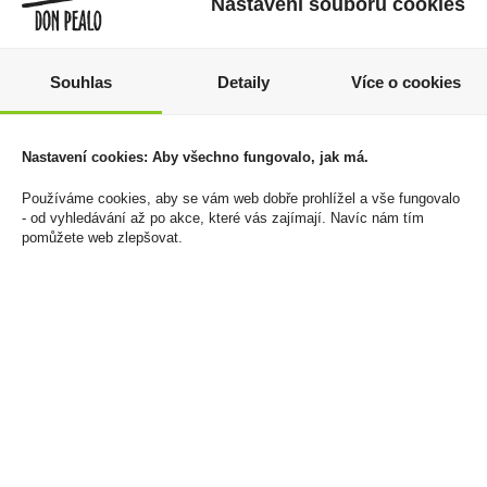
Nastavení souborů cookies
Souhlas
Detaily
Více o cookies
Papírky Rollfourtwenty
Dutinky P&S Black
Nastavení cookies: Aby všechno fungovalo, jak má.
SET KSS Blue+Filtry
100ks
699 Kč
649 Kč
43 Kč
Používáme cookies, aby se vám web dobře prohlížel a vše fungovalo
- od vyhledávání až po akce, které vás zajímají. Navíc nám tím
Cena za:
balení (20 ks)
Cena za:
1 ks
pomůžete web zlepšovat.
Skladem:
5 - 50 balení
Skladem:
50 - 100 ks