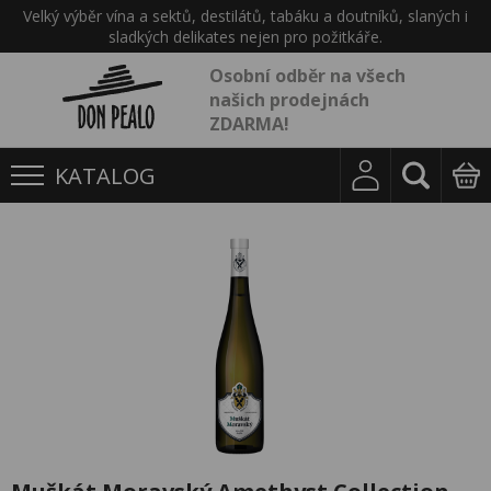
Velký výběr vína a sektů, destilátů, tabáku a doutníků, slaných i
sladkých delikates nejen pro požitkáře.
Osobní odběr na všech
našich prodejnách
ZDARMA!
KATALOG