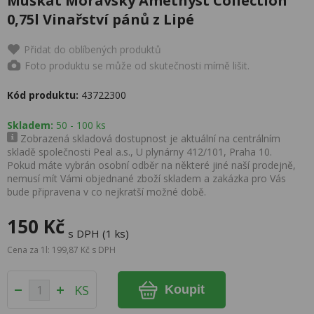
Muškát Moravský Amethyst Collection
0,75l Vinařství pánů z Lipé
Přidat do oblíbených produktů
Foto produktu se může od skutečnosti mírně lišit.
Kód produktu:
43722300
Skladem:
50 - 100 ks
Zobrazená skladová dostupnost je aktuální na centrálním
skladě společnosti Peal a.s., U plynárny 412/101, Praha 10.
Pokud máte vybrán osobní odběr na některé jiné naší prodejně,
nemusí mít Vámi objednané zboží skladem a zakázka pro Vás
bude připravena v co nejkratší možné době.
150 Kč
s DPH (1 ks)
Cena za 1l: 199,87 Kč s DPH
KS
Koupit