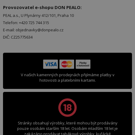
Provozovatel e-shopu DON PEALO:
PEAL a.s., U Plynárny 412/101, Praha 10
Telefon: +420 725 744 315
E-mail: objednavky@donpealo.cz
DIČ: CZ25775634
V našich kamenných prodejnách přijímáme platby v
hotovosti a platebními kartami.
Stránky obsahují výrobky, které mohou být prodávány
pouze osobám starším 18 let. Osobám mladším 18 let je
zakázáno prodávat tabákové výrobky, kuřácké