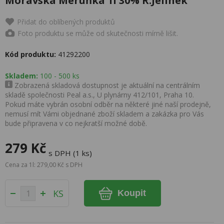
Moravská Meruňka 1l 30% R.Jelínek
Přidat do oblíbených produktů
Foto produktu se může od skutečnosti mírně lišit.
Kód produktu:
41292200
Skladem:
100 - 500 ks
Zobrazená skladová dostupnost je aktuální na centrálním
skladě společnosti Peal a.s., U plynárny 412/101, Praha 10.
Pokud máte vybrán osobní odběr na některé jiné naší prodejně,
nemusí mít Vámi objednané zboží skladem a zakázka pro Vás
bude připravena v co nejkratší možné době.
279 Kč
s DPH (1 ks)
Cena za 1l: 279,00 Kč s DPH
KS
Koupit