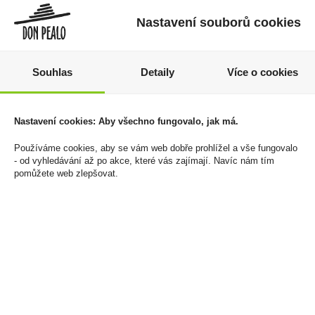
Nastavení souborů cookies
Souhlas
Detaily
Více o cookies
Chardonnay Zámek
Doutníky Candlelight
Lednice Moravské
Filter Red
zemské víno 0,75l
949 Kč
Vinařství Hraniční
Nastavení cookies: Aby všechno fungovalo, jak má.
Cena za:
krabičku (50 ks)
Zámeček
Skladem:
50 - 100
Používáme cookies, aby se vám web dobře prohlížel a vše fungovalo
109 Kč
krabiček
- od vyhledávání až po akce, které vás zajímají. Navíc nám tím
pomůžete web zlepšovat.
Cena za:
1 ks
Skladem:
5 - 50 ks