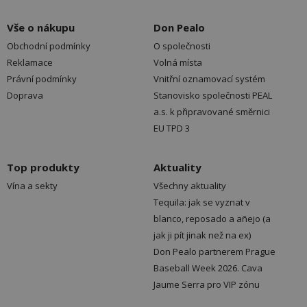
Vše o nákupu
Don Pealo
Obchodní podmínky
O společnosti
Reklamace
Volná místa
Právní podmínky
Vnitřní oznamovací systém
Doprava
Stanovisko společnosti PEAL
a.s. k připravované směrnici
EU TPD 3
Top produkty
Aktuality
Vína a sekty
Všechny aktuality
Tequila: jak se vyznat v
blanco, reposado a añejo (a
jak ji pít jinak než na ex)
Don Pealo partnerem Prague
Baseball Week 2026. Cava
Jaume Serra pro VIP zónu