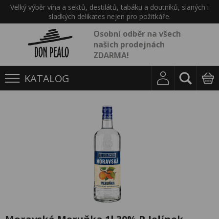
Velký výběr vína a sektů, destilátů, tabáku a doutníků, slaných i
sladkých delikates nejen pro požitkáře.
Osobní odběr na všech
našich prodejnách
ZDARMA!
KATALOG