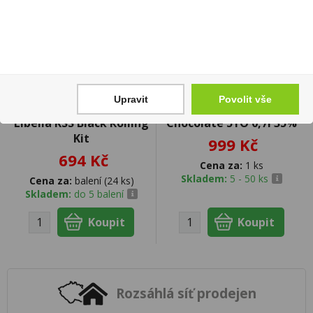
Upravit
Povolit vše
Cigaretové papírky
Deadhead Dark
Libella KSS Black Rolling
Chocolate 5YO 0,7l 35%
Kit
999 Kč
694 Kč
Cena za:
1 ks
Skladem:
5 - 50 ks
Cena za:
balení (24 ks)
Skladem:
do 5 balení
Rozsáhlá síť prodejen