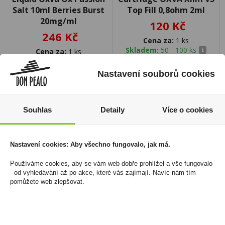
Salt 10ml Berries Burst
Top Fill 0,8ohm 2ml
20mg/ml
120 Kč
246 Kč
Cena za:
1 ks
Skladem:
50 - 100 ks
Cena za:
1 ks
Skladem:
5 - 50 ks
Nastavení souborů cookies
Souhlas
Detaily
Více o cookies
Nastavení cookies: Aby všechno fungovalo, jak má.
Používáme cookies, aby se vám web dobře prohlížel a vše fungovalo
- od vyhledávání až po akce, které vás zajímají. Navíc nám tím
pomůžete web zlepšovat.