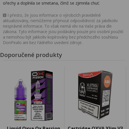
ořechy a doplnila se smetana, čímž se zjimnila chuť.
I přesto, že jsou informace o výrobcích pravidelně
aktualizovány, nemůžeme přijmout odpovědnost za jakékoliv
nesprávné informace. To však nemá vliv na Vaše práva dle
zákona. Tyto informace jsou podávány pouze pro osobní použití
a nemohou být jakkoliv kopírovány bez předchozího souhlasu
DonPealo ani bez řádného uvedení zdroje.
Doporučené produkty
Liquid Oxva Ox Passion
Cartridge OXVA Xlim V3