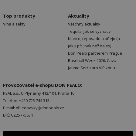
Top produkty
Aktuality
Vína a sekty
Všechny aktuality
Tequila: jak se vyznat v
blanco, reposado a añejo (a
jak ji pít jinak než na ex)
Don Pealo partnerem Prague
Baseball Week 2026. Cava
Jaume Serra pro VIP zónu
Provozovatel e-shopu DON PEALO:
PEAL a.s., U Plynárny 412/101, Praha 10
Telefon: +420 725 744 315
E-mail: objednavky@donpealo.cz
DIČ: CZ25775634