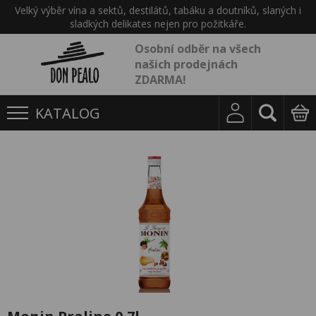
Velký výběr vína a sektů, destilátů, tabáku a doutníků, slaných i
sladkých delikates nejen pro požitkáře.
Osobní odběr na všech
našich prodejnách
ZDARMA!
KATALOG