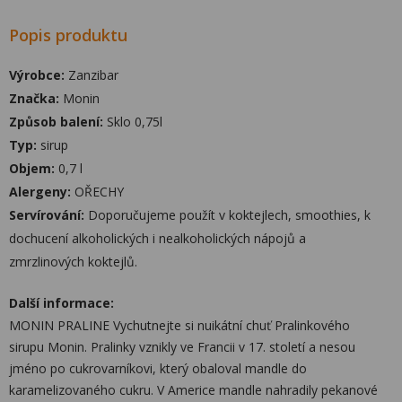
Popis produktu
Výrobce:
Zanzibar
Značka:
Monin
Způsob balení:
Sklo 0,75l
Typ:
sirup
Objem:
0,7 l
Alergeny:
OŘECHY
Servírování:
Doporučujeme použít v koktejlech, smoothies, k
dochucení alkoholických i nealkoholických nápojů a
zmrzlinových koktejlů.
Další informace:
MONIN PRALINE Vychutnejte si nuikátní chuť Pralinkového
sirupu Monin. Pralinky vznikly ve Francii v 17. století a nesou
jméno po cukrovarníkovi, který obaloval mandle do
karamelizovaného cukru. V Americe mandle nahradily pekanové