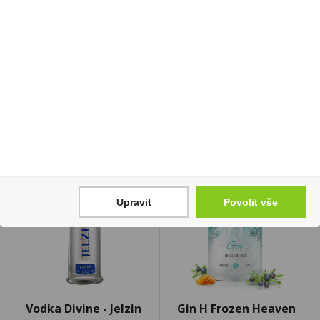
Tabáková náplň Virto
Hašlerky Original 90g
Silver Tobacco U
25 Kč
1 300 Kč
Cena za:
1 ks
Skladem:
100 - 500 ks
Cena za:
balení (10 ks)
Skladem:
100 - 500 balení
Upravit
Povolit vše
Vodka Divine - Jelzin
Gin H Frozen Heaven