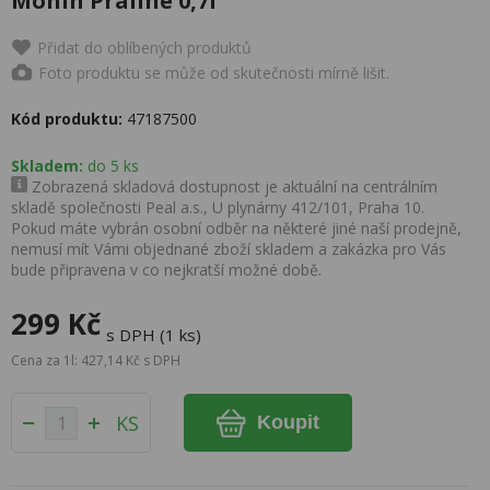
Monin Praline 0,7l
Přidat do oblíbených produktů
Foto produktu se může od skutečnosti mírně lišit.
Kód produktu:
47187500
Skladem:
do 5 ks
Zobrazená skladová dostupnost je aktuální na centrálním
skladě společnosti Peal a.s., U plynárny 412/101, Praha 10.
Pokud máte vybrán osobní odběr na některé jiné naší prodejně,
nemusí mít Vámi objednané zboží skladem a zakázka pro Vás
bude připravena v co nejkratší možné době.
299 Kč
s DPH (1 ks)
Cena za 1l: 427,14 Kč s DPH
KS
Koupit