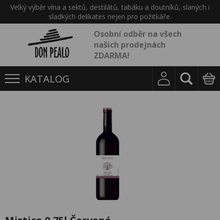
Velký výběr vína a sektů, destilátů, tabáku a doutníků, slaných i
sladkých delikates nejen pro požitkáře.
Osobní odběr na všech
našich prodejnách
ZDARMA!
KATALOG