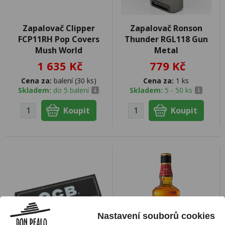
Zapalovač Clipper
Zapalovač Ronson
FCP11RH Pop Covers
Thunder RGL118 Gun
Mush World
Metal
1 635 Kč
779 Kč
Cena za:
balení (30 ks)
Cena za:
1 ks
Skladem:
do 5 balení
Skladem:
5 - 50 ks
Nastavení souborů cookies