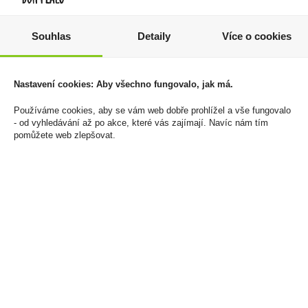
Souhlas
Detaily
Více o cookies
Papírky OCB Premium
Jack Daniels Fire 0,7l
35%
272 Kč
569 Kč
Cena za:
balení (25 ks)
Nastavení cookies: Aby všechno fungovalo, jak má.
Skladem:
5 - 50 balení
Cena za:
1 ks
Skladem:
5 - 50 ks
Používáme cookies, aby se vám web dobře prohlížel a vše fungovalo
- od vyhledávání až po akce, které vás zajímají. Navíc nám tím
pomůžete web zlepšovat.