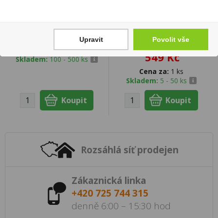
Lion 42g
Haribo Želé bonbony
maliny a ostružiny
17 Kč
Upravit
Povolit vše
3000g
Cena za:
1 ks
549 Kč
Skladem:
100 - 500 ks
Cena za:
1 ks
Skladem:
5 - 50 ks
Rozsáhlá síť prodejen
Zákaznická linka
+420 725 744 315
denně 6:00 – 15:30 hod