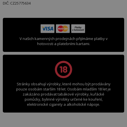
DIČ: CZ25775634
V našich kamenných prodejnách přijímáme platby v
hotovosti a platebními kartami.
Stránky obsahují výrobky, které mohou být prodávány
pouze osobám starším 18 let. Osobám mladším 18 let je
zakázáno prodávat tabákové výrobky, kuřácké
pomůcky, bylinné výrobky určené ke kouření,
elektronické cigarety a alkoholické nápoje.