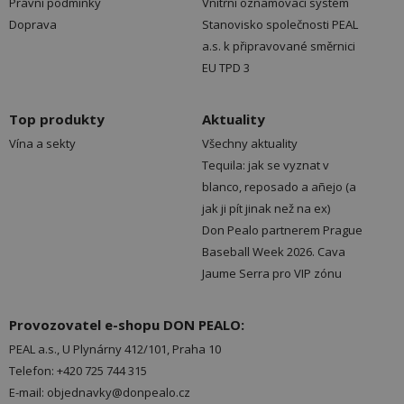
Právní podmínky
Vnitřní oznamovací systém
Doprava
Stanovisko společnosti PEAL
a.s. k připravované směrnici
EU TPD 3
Top produkty
Aktuality
Vína a sekty
Všechny aktuality
Tequila: jak se vyznat v
blanco, reposado a añejo (a
jak ji pít jinak než na ex)
Don Pealo partnerem Prague
Baseball Week 2026. Cava
Jaume Serra pro VIP zónu
Provozovatel e-shopu DON PEALO:
PEAL a.s., U Plynárny 412/101, Praha 10
Telefon: +420 725 744 315
E-mail: objednavky@donpealo.cz