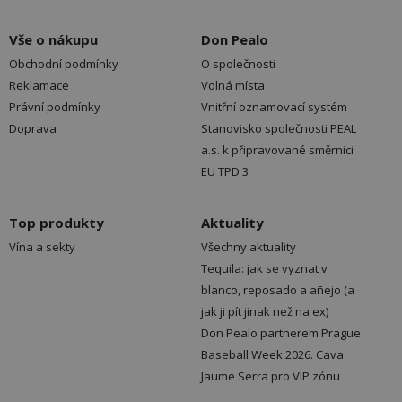
Vše o nákupu
Don Pealo
Obchodní podmínky
O společnosti
Reklamace
Volná místa
Právní podmínky
Vnitřní oznamovací systém
Doprava
Stanovisko společnosti PEAL
a.s. k připravované směrnici
EU TPD 3
Top produkty
Aktuality
Vína a sekty
Všechny aktuality
Tequila: jak se vyznat v
blanco, reposado a añejo (a
jak ji pít jinak než na ex)
Don Pealo partnerem Prague
Baseball Week 2026. Cava
Jaume Serra pro VIP zónu