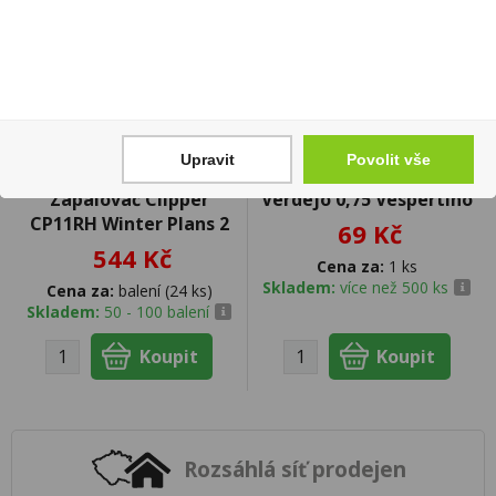
Upravit
Povolit vše
Zapalovač Clipper
Verdejo 0,75 Vespertino
CP11RH Winter Plans 2
69 Kč
544 Kč
Cena za:
1 ks
Skladem:
více než 500 ks
Cena za:
balení (24 ks)
Skladem:
50 - 100 balení
Rozsáhlá síť prodejen