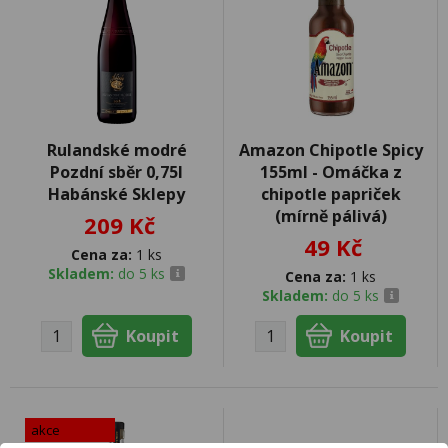
Rulandské modré
Amazon Chipotle Spicy
Pozdní sběr 0,75l
155ml - Omáčka z
Habánské Sklepy
chipotle papriček
(mírně pálivá)
209 Kč
49 Kč
Cena za:
1 ks
Skladem:
do 5 ks
Cena za:
1 ks
Skladem:
do 5 ks
akce