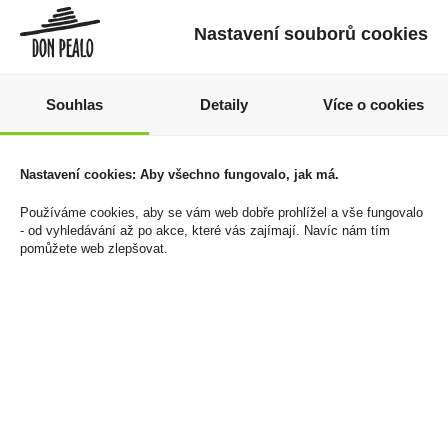
Nastavení souborů cookies
Souhlas
Detaily
Více o cookies
Jameson Black Barrel
Zapalovač Clipper
Nastavení cookies: Aby všechno fungovalo, jak má.
Irish Whisky 0,7l 40%
FCP22RH Metal Cover
Používáme cookies, aby se vám web dobře prohlížel a vše fungovalo
Fluid Forms
589 Kč
- od vyhledávání až po akce, které vás zajímají. Navíc nám tím
1 608 Kč
pomůžete web zlepšovat.
Cena za:
1 ks
Skladem:
5 - 50 ks
Cena za:
balení (30 ks)
Skladem:
5 - 50 balení