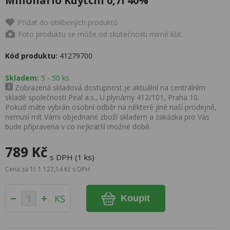
Millonario Kuytchi 0,7l 40%
Přidat do oblíbených produktů
Foto produktu se může od skutečnosti mírně lišit.
Kód produktu:
41279700
Skladem:
5 - 50 ks
Zobrazená skladová dostupnost je aktuální na centrálním
skladě společnosti Peal a.s., U plynárny 412/101, Praha 10.
Pokud máte vybrán osobní odběr na některé jiné naší prodejně,
nemusí mít Vámi objednané zboží skladem a zakázka pro Vás
bude připravena v co nejkratší možné době.
789 Kč
s DPH (1 ks)
Cena za 1l: 1 127,14 Kč s DPH
KS
Koupit