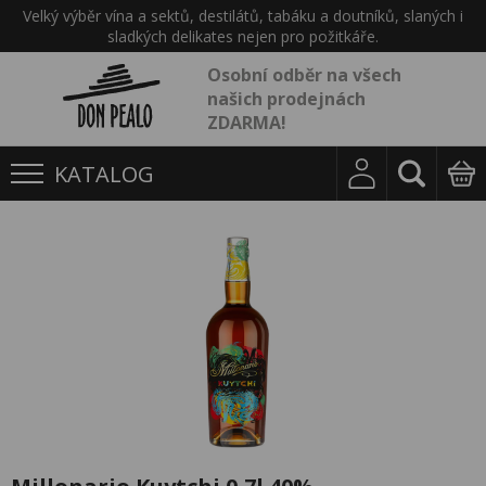
Velký výběr vína a sektů, destilátů, tabáku a doutníků, slaných i
sladkých delikates nejen pro požitkáře.
Osobní odběr na všech
našich prodejnách
ZDARMA!
KATALOG