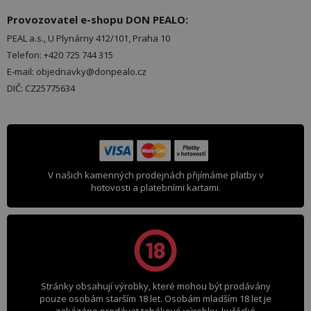
Provozovatel e-shopu DON PEALO:
PEAL a.s., U Plynárny 412/101, Praha 10
Telefon: +420 725 744 315
E-mail: objednavky@donpealo.cz
DIČ: CZ25775634
V našich kamenných prodejnách přijímáme platby v
hotovosti a platebními kartami.
Stránky obsahují výrobky, které mohou být prodávány
pouze osobám starším 18 let. Osobám mladším 18 let je